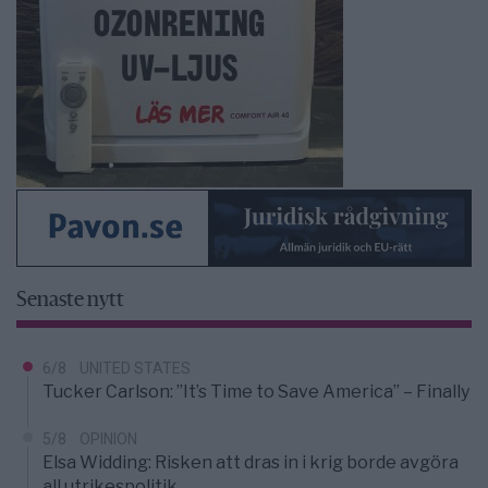
Senaste nytt
6/8
UNITED STATES
Tucker Carlson: ”It’s Time to Save America” – Finally
5/8
OPINION
Elsa Widding: Risken att dras in i krig borde avgöra
all utrikespolitik