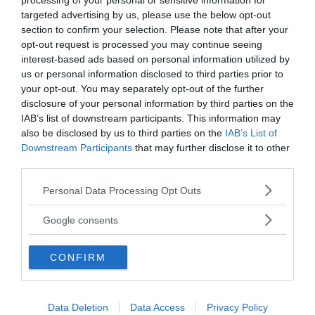
processing of your personal or sensitive information for
targeted advertising by us, please use the below opt-out
section to confirm your selection. Please note that after your
opt-out request is processed you may continue seeing
interest-based ads based on personal information utilized by
us or personal information disclosed to third parties prior to
your opt-out. You may separately opt-out of the further
disclosure of your personal information by third parties on the
IAB’s list of downstream participants. This information may
also be disclosed by us to third parties on the
IAB’s List of
ANNONSER
Downstream Participants
that may further disclose it to other
third parties.
Please note that this website/app uses one or more Google
Personal Data Processing Opt Outs
services and may gather and store information including but
not limited to your visit or usage behaviour. You may click to
Google consents
grant or deny consent to Google and its third-party tags to
use your data for below specified purposes in below Google
CONFIRM
consent section.
Data Deletion
Data Access
Privacy Policy