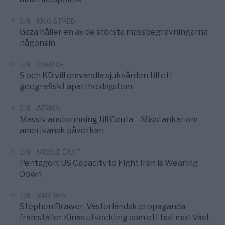
5/8
KRIG & FRED
Gaza håller en av de största massbegravningarna
någonsin
5/8
SVERIGE
S och KD vill omvandla sjukvården till ett
geografiskt apartheidsystem
3/8
AFRIKA
Massiv anstormning till Ceuta – Misstankar om
amerikansk påverkan
2/8
MIDDLE EAST
Pentagon: US Capacity to Fight Iran is Wearing
Down
1/8
VÄRLDEN
Stephen Brawer: Västerländsk propaganda
framställer Kinas utveckling som ett hot mot Väst