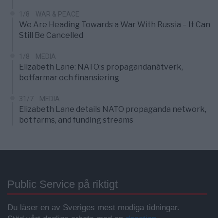
1/8
WAR & PEACE
We Are Heading Towards a War With Russia – It Can
Still Be Cancelled
1/8
MEDIA
Elizabeth Lane: NATO:s propagandanätverk,
botfarmar och finansiering
31/7
MEDIA
Elizabeth Lane details NATO propaganda network,
bot farms, and funding streams
Public Service på riktigt
Du läser en av Sveriges mest modiga tidningar.