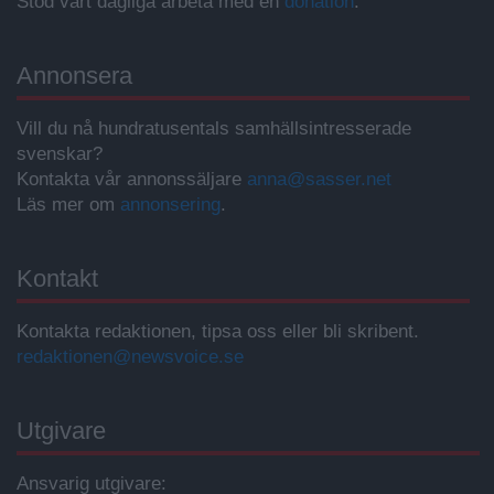
Stöd vårt dagliga arbeta med en
donation
.
Annonsera
Vill du nå hundratusentals samhällsintresserade
svenskar?
Kontakta vår annonssäljare
anna@sasser.net
Läs mer om
annonsering
.
Kontakt
Kontakta redaktionen, tipsa oss eller bli skribent.
redaktionen@newsvoice.se
Utgivare
Ansvarig utgivare: