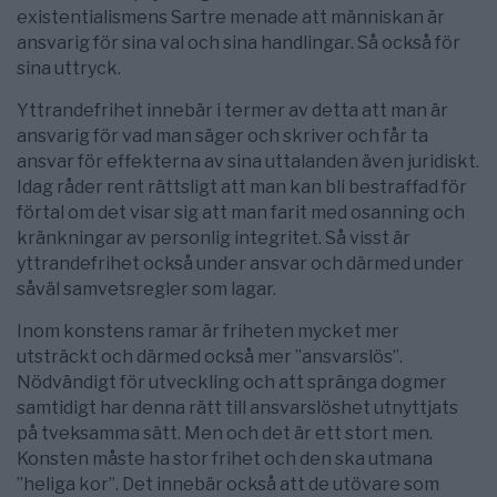
existentialismens Sartre menade att människan är
ansvarig för sina val och sina handlingar. Så också för
sina uttryck.
Yttrandefrihet innebär i termer av detta att man är
ansvarig för vad man säger och skriver och får ta
ansvar för effekterna av sina uttalanden även juridiskt.
Idag råder rent rättsligt att man kan bli bestraffad för
förtal om det visar sig att man farit med osanning och
kränkningar av personlig integritet. Så visst är
yttrandefrihet också under ansvar och därmed under
såväl samvetsregler som lagar.
Inom konstens ramar är friheten mycket mer
utsträckt och därmed också mer ”ansvarslös”.
Nödvändigt för utveckling och att spränga dogmer
samtidigt har denna rätt till ansvarslöshet utnyttjats
på tveksamma sätt. Men och det är ett stort men.
Konsten måste ha stor frihet och den ska utmana
”heliga kor”. Det innebär också att de utövare som