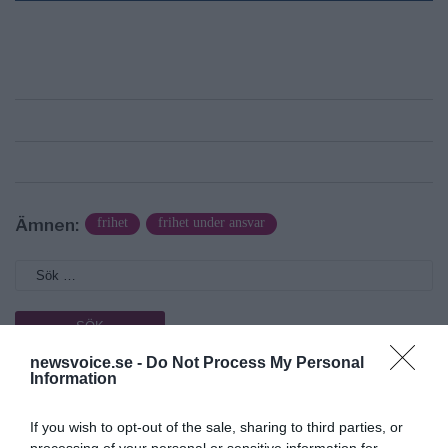
Ämnen:
frihet
frihet under ansvar
newsvoice.se -
Do Not Process My Personal
Information
Prenumerera på vårt nyhetsbrev
If you wish to opt-out of the sale, sharing to third parties, or
Få NewsVoice nyhets-mail