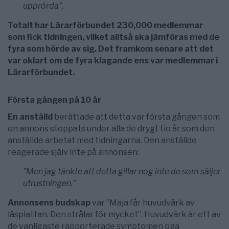
upprörda”.
Totalt har Lärarförbundet 230,000 medlemmar
som fick tidningen, vilket alltså ska jämföras med de
fyra som hörde av sig. Det framkom senare att det
var oklart om de fyra klagande ens var medlemmar i
Lärarförbundet.
Första gången på 10 år
En anställd
berättade att detta var första gången som
en annons stoppats under alla de drygt tio år som den
anställde arbetat med tidningarna. Den anställde
reagerade själv inte på annonsen:
”Men jag tänkte att detta gillar nog inte de som säljer
utrustningen.”
Annonsens budskap
var ”Maja får huvudvärk av
läsplattan. Den strålar för mycket”. Huvudvärk är ett av
de vanligaste rapporterade symptomen pga