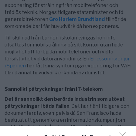
exponering för strålning från mobiltelefoner och
trådlös teknik. Norges tidigare statsminister och fd
generaldirektören
Gro Harlem Brundtland
tillhör de
som omedelbart får huvudvärk då hon exponeras.
Till skillnad från barnen i skolan tvingas hon inte
utsättas för mobilstrålning på sitt kontor utan hade
möjlighet att förbjuda mobiltelefoner och vidta
försiktighet vid datoranvändning. En
Ericssoningenjör
i Spanien
har fått sina symtom pga exponering för WiFi
bland annat huvudvärk erkända av domstol.
Sannolikt påtryckningar från IT-telekom
Det är sannolikt den berörda industrin som utövat
påtryckningar i båda fallen
. Det har hänt tidigare och
dokumenterats, exempelvis då San Francisco hade
beslutat att genomföra en informationskampanj om
enkla försiktighetsåtgärder för mobilanvändare. Stora
telekombolag betraktar information om hälsorisker