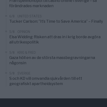
Från spelmonopol till casino online i Sverige – så
förändrades marknaden
6/8
UNITED STATES
Tucker Carlson: ”It’s Time to Save America” – Finally
5/8
OPINION
Elsa Widding: Risken att dras in i krig borde avgöra
all utrikespolitik
5/8
KRIG & FRED
Gaza höll en av de största massbegravningarna
någonsin
5/8
SVERIGE
S och KD vill omvandla sjukvården till ett
geografiskt apartheidsystem