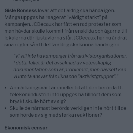
Gisle Ronsess
lovar att det aldrig ska hända igen.
Många uppges ha reagerat ”väldigt starkt” på
kampanjen. JCDecaux har fått en rad protester som
man hävdar skulle kommit från enskilda och ägarna till
lokalerna där ljustavlorna står. JCDecaux har nu ändrat
sina regler så att detta aldrig ska kunna hända igen.
”Vi vill inte ha kampanjer från aktivistorganisationer.
I detta fallet är det avsaknad av vetenskaplig
dokumentation som är problemet, men oavsett kan
vi inte ta ansvar från liknande ”aktivistgrupper”.”
Anmärkningsvärt är emellertid att den berörda IT-
telekomindustrin inte uppges ha tillhört dem som
bryskt skulle hört av sig?
Skulle de närmast berörda verkligen inte hört till de
som hörde av sig med starka reaktioner?
Ekonomisk censur