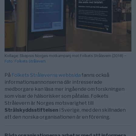
Kollage: Skepsis Norges motkampanj mot Folkets Strålevern (2018) –
Foto: Folkets Strålevern
På
Folkets Stråleverns webbsida
fanns också
informationsannonserna där intresserade
medborgare kan läsa mer ingående om forskningen
som visar de hälsorisker som påtalas. Folkets
Strålevern är Norges motsvarighet till
Strålskyddsstiftelsen
i Sverige, med den skillnaden
att den norska organisationen är en förening.
Båda organisationerna arbetar med att informera