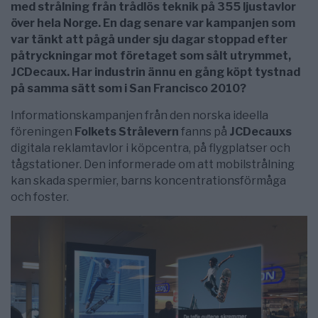
med strålning från trådlös teknik på 355 ljustavlor
över hela Norge. En dag senare var kampanjen som
var tänkt att pågå under sju dagar stoppad efter
påtryckningar mot företaget som sålt utrymmet,
JCDecaux. Har industrin ännu en gång köpt tystnad
på samma sätt som i San Francisco 2010?
Informationskampanjen från den norska ideella
föreningen
Folkets Strålevern
fanns på
JCDecauxs
digitala reklamtavlor i köpcentra, på flygplatser och
tågstationer. Den informerade om att mobilstrålning
kan skada spermier, barns koncentrationsförmåga
och foster.