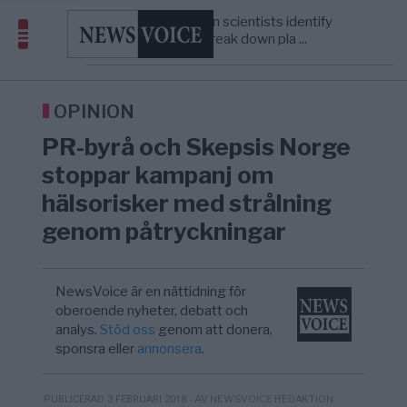
Överger tanken om ett ...
Belarusian scientists identify
09:35
TECHNOLOGY
—
microorganism that could help break down pla ...
Tucker Carlson: ”Det är dags att rädda
09:24
USA
—
Amerika”
What is P2B lending — and how does it
09:12
ECONOMY
—
differ from P2P?
OPINION
Richard D. Wolff: Därför provocerar
8/8
KRIG & FRED
—
PR-byrå och Skepsis Norge
Europas ledare fram ett krig med Rys ...
Sanna Hill lämnar ytterhögern efter 18 år –
10:51
SVERIGE
—
stoppar kampanj om
Överger tanken om ett ...
hälsorisker med strålning
genom påtryckningar
NewsVoice är en nättidning för
oberoende nyheter, debatt och
analys.
Stöd oss
genom att donera,
sponsra eller
annonsera
.
- AV NEWSVOICE REDAKTION
PUBLICERAD 3 FEBRUARI 2018