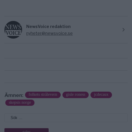
NewsVoice redaktion
nyheter@newsvoice.se
Ämnen:
folkets strålevern
gisle roness
jcdecaux
skepsis norge