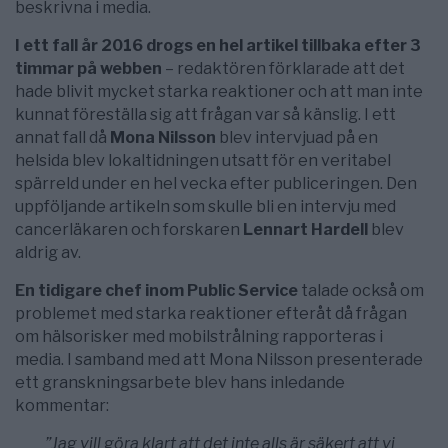
beskrivna i media.
I ett fall år 2016 drogs en hel artikel tillbaka efter 3
timmar på webben
– redaktören förklarade att det
hade blivit mycket starka reaktioner och att man inte
kunnat föreställa sig att frågan var så känslig. I ett
annat fall då
Mona Nilsson
blev intervjuad på en
helsida blev lokaltidningen utsatt för en veritabel
spärreld under en hel vecka efter publiceringen. Den
uppföljande artikeln som skulle bli en intervju med
cancerläkaren och forskaren
Lennart Hardell
blev
aldrig av.
En tidigare chef inom Public Service
talade också om
problemet med starka reaktioner efteråt då frågan
om hälsorisker med mobilstrålning rapporteras i
media. I samband med att Mona Nilsson presenterade
ett granskningsarbete blev hans inledande
kommentar:
”Jag vill göra klart att det inte alls är säkert att vi