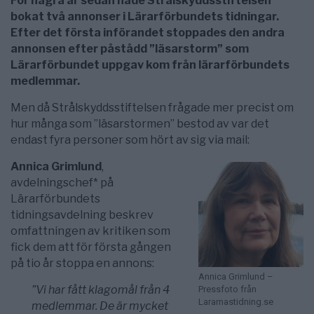
För några år sedan hade Strålskyddsstiftelsen
bokat två annonser i Lärarförbundets tidningar.
Efter det första införandet stoppades den andra
annonsen efter påstådd ”läsarstorm” som
Lärarförbundet uppgav kom från lärarförbundets
medlemmar.
Men då Strålskyddsstiftelsen frågade mer precist om
hur många som ”läsarstormen” bestod av var det
endast fyra personer som hört av sig via mail:
Annica Grimlund
,
avdelningschef* på
Lärarförbundets
tidningsavdelning beskrev
omfattningen av kritiken som
fick dem att för första gången
på tio år stoppa en annons:
Annica Grimlund –
”Vi har fått klagomål från 4
Pressfoto från
Lararnastidning.se
medlemmar. De är mycket