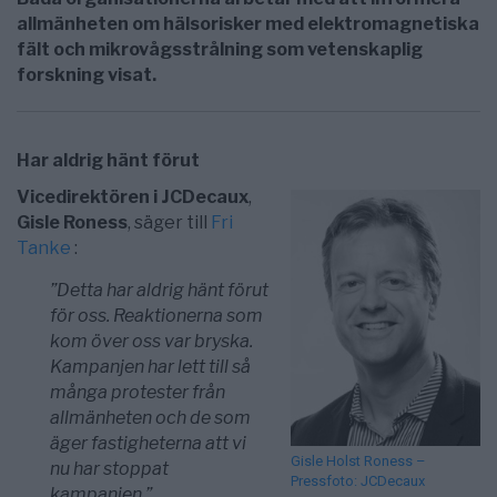
allmänheten om hälsorisker med elektromagnetiska
fält och mikrovågsstrålning som vetenskaplig
forskning visat.
Har aldrig hänt förut
Vicedirektören i JCDecaux
,
Gisle Roness
, säger till
Fri
Tanke
:
”Detta har aldrig hänt förut
för oss. Reaktionerna som
kom över oss var bryska.
Kampanjen har lett till så
många protester från
allmänheten och de som
äger fastigheterna att vi
Gisle Holst Roness –
nu har stoppat
Pressfoto: JCDecaux
kampanjen.”