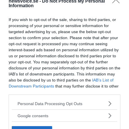
newsvoice.se -
Do Not Process My Personal
och nya vetenskapliga rön om hälsorisker som en risk
Information
för den egna verksamheten och vinstutvecklingen,
säger
Mona Nilsson
från
Strålskyddsstiftelsen
.
If you wish to opt-out of the sale, sharing to third parties, or
processing of your personal or sensitive information for
Påtryckningar från lobbyister mot San Francisco
targeted advertising by us, please use the below opt-out
section to confirm your selection. Please note that after your
År 2010 efter att San Francisco
beslutat
att ge ut en
opt-out request is processed you may continue seeing
liten informationsbroschyr om risker med strålning
interest-based ads based on personal information utilized by
från mobiltelefoner hotade mobilindustrins
us or personal information disclosed to third parties prior to
lobbyorganisation CTIA
med att man inte längre
your opt-out. You may separately opt-out of the further
skulle komma att förlägga sina konferenser till San
disclosure of your personal information by third parties on the
Francisco. CTIA drog samtidigt tillbaka de som redan
IAB’s list of downstream participants. This information may
planerats och lobbygruppen pekar på att varje
also be disclosed by us to third parties on the
IAB’s List of
konferens brukar dra in 80 miljoner US dollar (640
Downstream Participants
that may further disclose it to other
miljoner kronor) till den lokala ekonomin.
third parties.
Please note that this website/app uses one or more Google
Ärendet slutade med att San Francisco (också)
Personal Data Processing Opt Outs
services and may gather and store information including but
gjorde reträtt efter ytterligare hot om mycket
not limited to your visit or usage behaviour. You may click to
Google consents
stora skadeståndsprocesser i domstol.
grant or deny consent to Google and its third-party tags to
use your data for below specified purposes in below Google