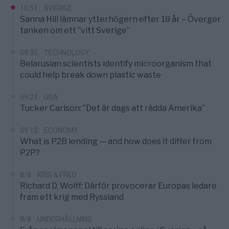
10:51
SVERIGE
Sanna Hill lämnar ytterhögern efter 18 år – Överger
tanken om ett ”vitt Sverige”
09:35
TECHNOLOGY
Belarusian scientists identify microorganism that
could help break down plastic waste
09:24
USA
Tucker Carlson: ”Det är dags att rädda Amerika”
09:12
ECONOMY
What is P2B lending — and how does it differ from
P2P?
8/8
KRIG & FRED
Richard D. Wolff: Därför provocerar Europas ledare
fram ett krig med Ryssland
8/8
UNDERHÅLLNING