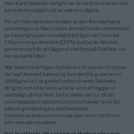
men Karin Dahlman-Wright var
de facto
prorektor och
kan inte ha undgått att se vad som pågick.
För att inte riskera en kollaps av den återupptagna
utredningen av Macchiarini-ärendet under medverkan
av Expertgruppen i oredlighetsfrågor vid Centrala
Etikprövningsnämnden (CEPN) avstod de nämnda
personerna från att lägga ut sina fynd på PubPeer vid
den aktuella tiden.
När beslut nu äntligen fattats och KI som du uttrycker
det lagt ärendet bakom sig blev det lite grann av en
tillfällighet att de gamla fynden rörande Dahlman-
Wrights och Ottersens artiklar kom att läggas ut
samtidigt på Pub Peer. Detta ledde i sin tur till att
vetenskapsjournalisten Leonid Schneider (som låg
bakom granskningen) med hemsidan
forbetterscience.com och jag själv skrev till KI och
informerade om saken.
Det är väl trots allt vad som skall göras när saker