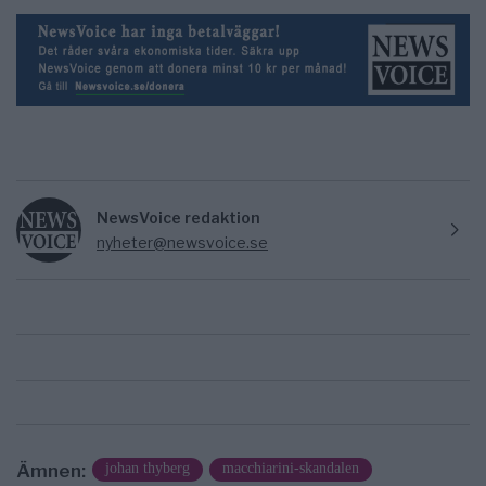
NewsVoice redaktion
nyheter@newsvoice.se
Ämnen:
johan thyberg
macchiarini-skandalen