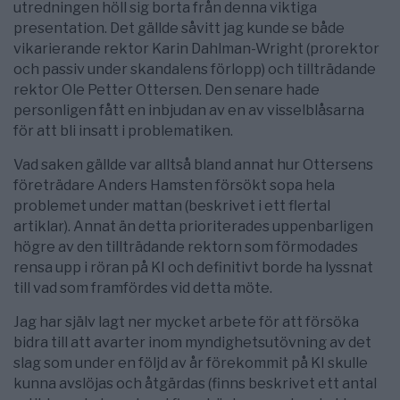
utredningen höll sig borta från denna viktiga
presentation. Det gällde såvitt jag kunde se både
vikarierande rektor Karin Dahlman-Wright (prorektor
och passiv under skandalens förlopp) och tillträdande
rektor Ole Petter Ottersen. Den senare hade
personligen fått en inbjudan av en av visselblåsarna
för att bli insatt i problematiken.
Vad saken gällde var alltså bland annat hur Ottersens
företrädare Anders Hamsten försökt sopa hela
problemet under mattan (beskrivet i ett flertal
artiklar). Annat än detta prioriterades uppenbarligen
högre av den tillträdande rektorn som förmodades
rensa upp i röran på KI och definitivt borde ha lyssnat
till vad som framfördes vid detta möte.
Jag har själv lagt ner mycket arbete för att försöka
bidra till att avarter inom myndighetsutövning av det
slag som under en följd av år förekommit på KI skulle
kunna avslöjas och åtgärdas (finns beskrivet ett antal