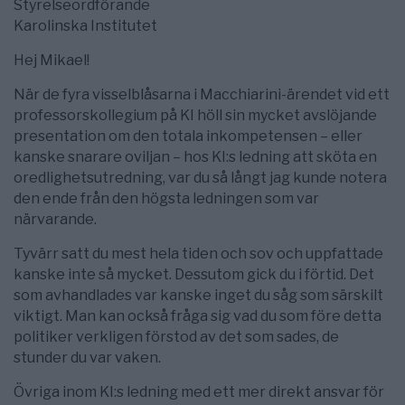
Styrelseordförande
Karolinska Institutet
Hej Mikael!
När de fyra visselblåsarna i Macchiarini-ärendet vid ett
professorskollegium på KI höll sin mycket avslöjande
presentation om den totala inkompetensen – eller
kanske snarare oviljan – hos KI:s ledning att sköta en
oredlighetsutredning, var du så långt jag kunde notera
den ende från den högsta ledningen som var
närvarande.
Tyvärr satt du mest hela tiden och sov och uppfattade
kanske inte så mycket. Dessutom gick du i förtid. Det
som avhandlades var kanske inget du såg som särskilt
viktigt. Man kan också fråga sig vad du som före detta
politiker verkligen förstod av det som sades, de
stunder du var vaken.
Övriga inom KI:s ledning med ett mer direkt ansvar för