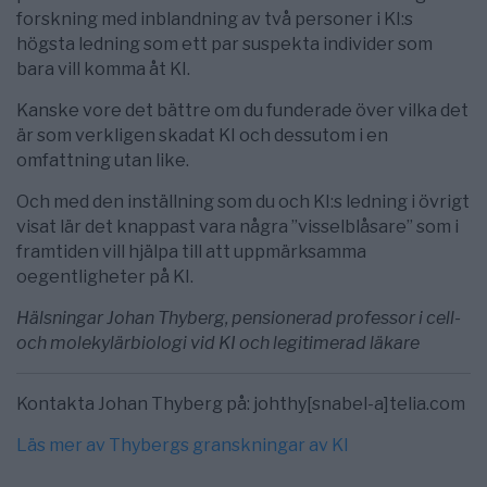
forskning med inblandning av två personer i KI:s
högsta ledning som ett par suspekta individer som
bara vill komma åt KI.
Kanske vore det bättre om du funderade över vilka det
är som verkligen skadat KI och dessutom i en
omfattning utan like.
Och med den inställning som du och KI:s ledning i övrigt
visat lär det knappast vara några ”visselblåsare” som i
framtiden vill hjälpa till att uppmärksamma
oegentligheter på KI.
Hälsningar Johan Thyberg, pensionerad professor i cell-
och molekylärbiologi vid KI och legitimerad läkare
Kontakta Johan Thyberg på: johthy[snabel-a]telia.com
Läs mer av Thybergs granskningar av KI