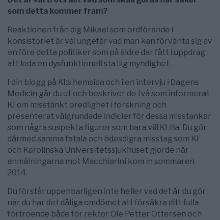
som detta kommer fram?
Reaktionen från dig Mikael som ordförande i
konsistoriet är väl ungefär vad man kan förvänta sig av
en före detta politiker som på äldre dar fått i uppdrag
att leda en dysfunktionell statlig myndighet.
I din blogg på KI:s hemsida och i en intervju i Dagens
Medicin går du ut och beskriver de två som informerat
KI om misstänkt oredlighet i forskning och
presenterat välgrundade indicier för dessa misstankar
som några suspekta figurer som bara vill KI illa. Du gör
därmed samma fatala och ödesdigra misstag som KI
och Karolinska Universitetssjukhuset gjorde när
anmälningarna mot Macchiarini kom in sommaren
2014.
Du förstår uppenbarligen inte heller vad det är du gör
när du har det dåliga omdömet att försäkra ditt fulla
förtroende både för rektor Ole Petter Ottersen och