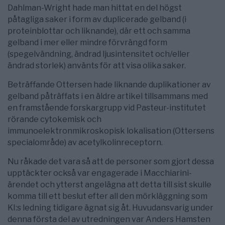
Dahlman-Wright hade man hittat en del högst
påtagliga saker i form av duplicerade gelband (i
proteinblottar och liknande), där ett och samma
gelband i mer eller mindre förvrängd form
(spegelvändning, ändrad ljusintensitet och/eller
ändrad storlek) använts för att visa olika saker.
Beträffande Ottersen hade liknande duplikationer av
gelband påträffats i en äldre artikel tillsammans med
en framstående forskargrupp vid Pasteur-institutet
rörande cytokemisk och
immunoelektronmikroskopisk lokalisation (Ottersens
specialområde) av acetylkolinreceptorn.
Nu råkade det vara så att de personer som gjort dessa
upptäckter också var engagerade i Macchiarini-
ärendet och ytterst angelägna att detta till sist skulle
komma till ett beslut efter all den mörkläggning som
KI:s ledning tidigare ägnat sig åt. Huvudansvarig under
denna första del av utredningen var Anders Hamsten