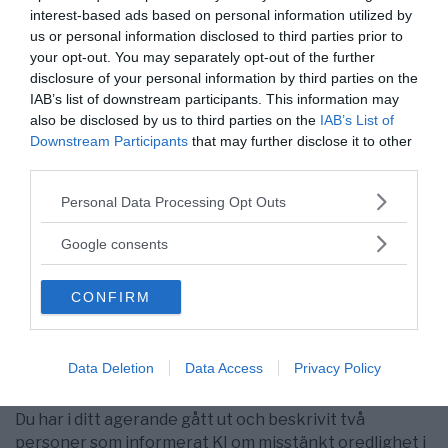
interest-based ads based on personal information utilized by
tagits.
us or personal information disclosed to third parties prior to
your opt-out. You may separately opt-out of the further
Bland det mer stötande i affären är vidare att inget
disclosure of your personal information by third parties on the
som helst skadestånd har betalats ut till drabbade
IAB’s list of downstream participants. This information may
patienter och deras anhöriga av KI, Karolinska
also be disclosed by us to third parties on the
IAB’s List of
Universitetssjukhuset och Stockholms Läns
Downstream Participants
that may further disclose it to other
Landsting. Det senare har via sitt bolag Stockholm
third parties.
Care tjänat ett större antal miljoner kronor på de
olagliga och dödsbringande transplantationerna av en
Please note that this website/app uses one or more Google
Personal Data Processing Opt Outs
services and may gather and store information including but
konstgjord luftstrupe, som ingick i de planer för
not limited to your visit or usage behaviour. You may click to
avancerad luftvägskirurgi som KI:s ledning målade ut i
Google consents
grant or deny consent to Google and its third-party tags to
samband med rekryteringen av Macchiarini. Denna var
use your data for below specified purposes in below Google
i sig själv en rekrytering som skedde utan
CONFIRM
consent section.
hänsynstagande till de allvarliga varningar som man
fick från tidigare arbetsplatser, utan kontroll av CV
(som senare visade sig vara falskt), utan tagande av
Data Deletion
Data Access
Privacy Policy
referenser och utan sakkunnighetsbedömning.
Du har i ditt agerande gått ut och beskrivit två
personer som informerat KI om misstänkt oredlighet i