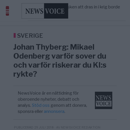
America” – Finally
Elsa Widding: Risken att dras in i krig borde
5/8
OPINION
—
avgöra all utrikespolitik
Gaza håller en av de största
5/8
KRIG & FRED
—
massbegravningarna någonsin
S och KD vill omvandla sjukvården till ett
5/8
SVERIGE
—
geografiskt apartheidsystem
SVERIGE
Massiv anstormning till Ceuta – Misstankar
3/8
AFRIKA
—
Johan Thyberg: Mikael
om amerikansk påverkan
Tucker Carlson: ”It’s Time to Save
6/8
UNITED STATES
—
Odenberg varför sover du
America” – Finally
och varför riskerar du KI:s
rykte?
NewsVoice är en nättidning för
oberoende nyheter, debatt och
analys.
Stöd oss
genom att donera,
sponsra eller
annonsera
.
- AV NEWSVOICE REDAKTION
PUBLICERAD 29 JULI 2018