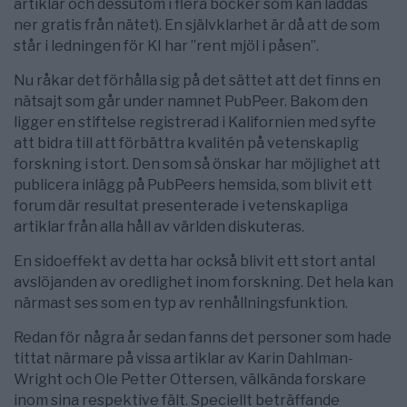
artiklar och dessutom i flera böcker som kan laddas
ner gratis från nätet). En självklarhet är då att de som
står i ledningen för KI har ”rent mjöl i påsen”.
Nu råkar det förhålla sig på det sättet att det finns en
nätsajt som går under namnet PubPeer. Bakom den
ligger en stiftelse registrerad i Kalifornien med syfte
att bidra till att förbättra kvalitén på vetenskaplig
forskning i stort. Den som så önskar har möjlighet att
publicera inlägg på PubPeers hemsida, som blivit ett
forum där resultat presenterade i vetenskapliga
artiklar från alla håll av världen diskuteras.
En sidoeffekt av detta har också blivit ett stort antal
avslöjanden av oredlighet inom forskning. Det hela kan
närmast ses som en typ av renhållningsfunktion.
Redan för några år sedan fanns det personer som hade
tittat närmare på vissa artiklar av Karin Dahlman-
Wright och Ole Petter Ottersen, välkända forskare
inom sina respektive fält. Speciellt beträffande