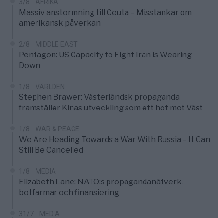
3/8
AFRIKA
Massiv anstormning till Ceuta – Misstankar om
amerikansk påverkan
2/8
MIDDLE EAST
Pentagon: US Capacity to Fight Iran is Wearing
Down
1/8
VÄRLDEN
Stephen Brawer: Västerländsk propaganda
framställer Kinas utveckling som ett hot mot Väst
1/8
WAR & PEACE
We Are Heading Towards a War With Russia – It Can
Still Be Cancelled
1/8
MEDIA
Elizabeth Lane: NATO:s propagandanätverk,
botfarmar och finansiering
31/7
MEDIA