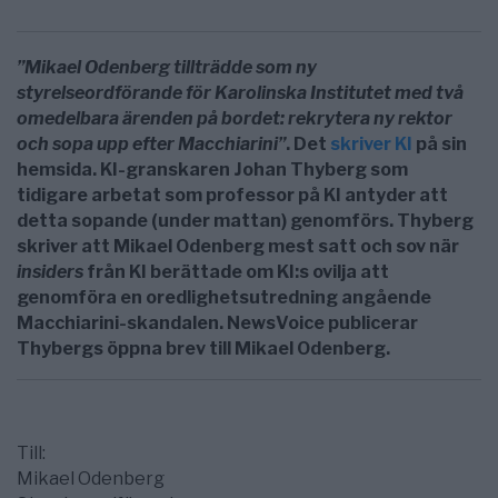
”Mikael Odenberg tillträdde som ny
styrelseordförande för Karolinska Institutet med två
omedelbara ärenden på bordet: rekrytera ny rektor
och sopa upp efter Macchiarini”
. Det
skriver KI
på sin
hemsida. KI-granskaren Johan Thyberg som
tidigare arbetat som professor på KI antyder att
detta sopande (under mattan) genomförs. Thyberg
skriver att Mikael Odenberg mest satt och sov när
insiders
från KI berättade om KI:s ovilja att
genomföra en oredlighetsutredning angående
Macchiarini-skandalen. NewsVoice publicerar
Thybergs öppna brev till Mikael Odenberg.
Till:
Mikael Odenberg