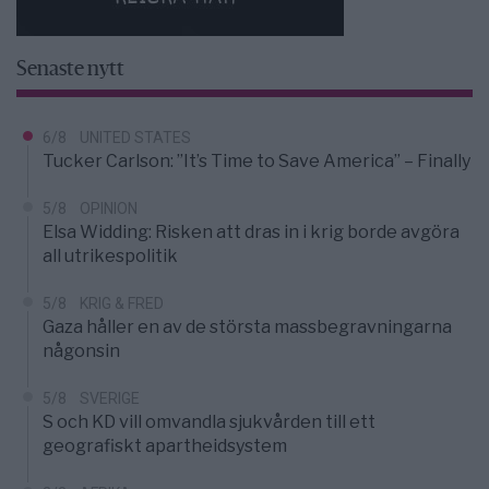
Senaste nytt
6/8
UNITED STATES
Tucker Carlson: ”It’s Time to Save America” – Finally
5/8
OPINION
Elsa Widding: Risken att dras in i krig borde avgöra
all utrikespolitik
5/8
KRIG & FRED
Gaza håller en av de största massbegravningarna
någonsin
5/8
SVERIGE
S och KD vill omvandla sjukvården till ett
geografiskt apartheidsystem