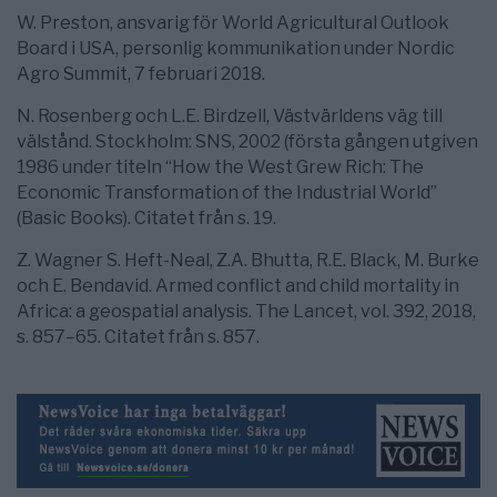
W. Preston, ansvarig för World Agricultural Outlook
Board i USA, personlig kommunikation under Nordic
Agro Summit, 7 februari 2018.
N. Rosenberg och L.E. Birdzell, Västvärldens väg till
välstånd. Stockholm: SNS, 2002 (första gången utgiven
1986 under titeln “How the West Grew Rich: The
Economic Transformation of the Industrial World”
(Basic Books). Citatet från s. 19.
Z. Wagner S. Heft-Neal, Z.A. Bhutta, R.E. Black, M. Burke
och E. Bendavid. Armed conflict and child mortality in
Africa: a geospatial analysis. The Lancet, vol. 392, 2018,
s. 857–65. Citatet från s. 857.