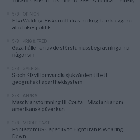
Tucker Carlson: ”It’s Time to Save America” – Finally
5/8
OPINION
Elsa Widding: Risken att dras in i krig borde avgöra
all utrikespolitik
5/8
KRIG & FRED
Gaza håller en av de största massbegravningarna
någonsin
5/8
SVERIGE
S och KD vill omvandla sjukvården till ett
geografiskt apartheidsystem
3/8
AFRIKA
Massiv anstormning till Ceuta – Misstankar om
amerikansk påverkan
2/8
MIDDLE EAST
Pentagon: US Capacity to Fight Iran is Wearing
Down