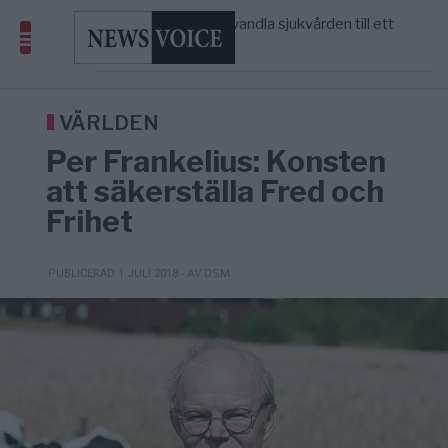
geografiskt apartheidsystem
Massiv anstormning till Ceuta – Misstankar
3/8
AFRIKA
—
om amerikansk påverkan
Tucker Carlson: ”It’s Time to Save
12:14
UNITED STATES
—
America” – Finally
VÄRLDEN
Per Frankelius: Konsten
att säkerställa Fred och
Frihet
- AV DSM
PUBLICERAD 1 JULI 2018