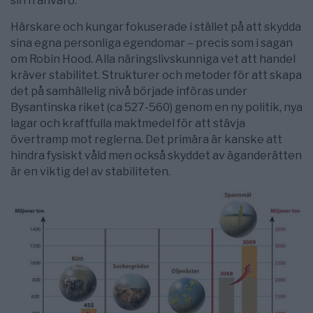
sin frånvaro.
Härskare och kungar fokuserade i stället på att skydda
sina egna personliga egendomar – precis som i sagan
om Robin Hood. Alla näringslivskunniga vet att handel
kräver stabilitet. Strukturer och metoder för att skapa
det på samhällelig nivå började införas under
Bysantinska riket (ca 527-560) genom en ny politik, nya
lagar och kraftfulla maktmedel för att stävja
övertramp mot reglerna. Det primära är kanske att
hindra fysiskt våld men också skyddet av äganderätten
är en viktig del av stabiliteten.