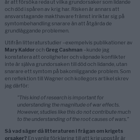
är att försöka reda ut vilka grundorsaker som lidande
och död i spåren av krig har. Risken är annars att
ansvarstagande makthavare främst inriktar sig på
symtombehandling snarare än att åtgärda de
grundläggande problemen.
Utifrån litteraturstudier –exempelvis publikationer av
Mary Kaldor
och
Greg
Cashman
–kunde jag
konstatera att oroligheter och väpnade konflikter
inte är själva grundorsaken till död och lidande, utan
snarare ett symtom på bakomliggande problem. Som
en reflektion till Wagner och kollegors artikel skrev
jag därför:
”This kind of research is important for
understanding the magnitude of war effects.
However, studies like this do not contribute much
to the understanding of the root causes of wars.”
Så vad säger då litteraturen i frågan om krigets
orsaker?
En vanlig förklaring till att krig uppstår är