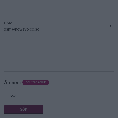
DSM
dsm@newsvoice.se
Ämnen:
per frankelius