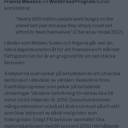
Francis Mwanza
vid
World Food Program
kunde
konstatera:
“Nearly 800 million people went hungry on the
planet last year because they simply could not
afford to feed themselves”
(Citerad av Hodal 2017).
I länder som Malawi, Sudan och Nigeria går mer än
halva dagsinkomsten åt för att finansiera ett mål mat.
Fattigdom i sin tur är en grogrund för en rad otäcka
fenomen.
Analyserna ovan pekar på betydelsen av att utveckla
lantbruket i alla delar av världen. Dessvärre finns
framtidsprognoser som pekar på betydande
utmaningar. Världens befolkning förväntas öka till
minst ca 9,6 miljarder år 2050. Dessutom kommer
många människor också att ändra sin kost på ett sätt
som ökar behovet av såväl matgrödor som
fodergrödor. Enligt FN behöver samhället öka
matproduktionen med 60 procent 2050 i förhållande