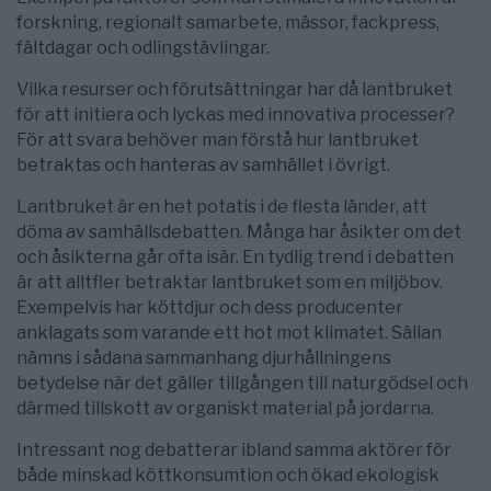
forskning, regionalt samarbete, mässor, fackpress,
fältdagar och odlingstävlingar.
Vilka resurser och förutsättningar har då lantbruket
för att initiera och lyckas med innovativa processer?
För att svara behöver man förstå hur lantbruket
betraktas och hanteras av samhället i övrigt.
Lantbruket är en het potatis i de flesta länder, att
döma av samhällsdebatten. Många har åsikter om det
och åsikterna går ofta isär. En tydlig trend i debatten
är att alltfler betraktar lantbruket som en miljöbov.
Exempelvis har köttdjur och dess producenter
anklagats som varande ett hot mot klimatet. Sällan
nämns i sådana sammanhang djurhållningens
betydelse när det gäller tillgången till naturgödsel och
därmed tillskott av organiskt material på jordarna.
Intressant nog debatterar ibland samma aktörer för
både minskad köttkonsumtion och ökad ekologisk