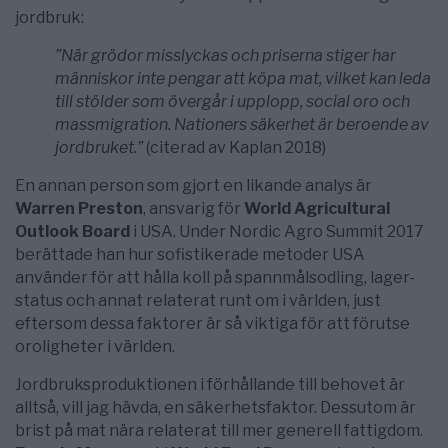
jordbruk:
”När grödor misslyckas och priserna stiger har
människor inte pengar att köpa mat, vilket kan leda
till stölder som övergår i upplopp, social oro och
massmigration. Nationers säkerhet är beroende av
jordbruket.”
(citerad av Kaplan 2018)
En annan person som gjort en likande analys är
Warren Preston
, ansvarig för
World Agricultural
Outlook Board
i USA. Under Nordic Agro Summit 2017
berättade han hur sofistikerade metoder USA
använder för att hålla koll på spannmålsodling, lager-
status och annat relaterat runt om i världen, just
eftersom dessa faktorer är så viktiga för att förutse
oroligheter i världen.
Jordbruksproduktionen i förhållande till behovet är
alltså, vill jag hävda, en säkerhetsfaktor. Dessutom är
brist på mat nära relaterat till mer generell fattigdom.