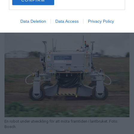
CONFIRM
consent section.
”
Envar
har rätt att fritt ta del av samhällets kulturella liv”
,
där mat och måltider mycket väl kan räknas till det
kulturella livet.
Data Deletion
Data Access
Privacy Policy
En robot under utveckling för att möta framtiden i lantbruket. Foto:
Bosch.