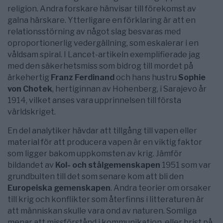
religion. Andra forskare hänvisar till förekomst av
galna härskare. Ytterligare en förklaring är att en
relationsstörning av något slag besvaras med
oproportionerlig vedergällning, som eskalerar i en
våldsam spiral. I Lancet-artikeln exemplifierade jag
med den säkerhetsmiss som bidrog till mordet på
ärkehertig
Franz Ferdinand
och hans hustru
Sophie
von Chotek
, hertiginnan av Hohenberg, i Sarajevo år
1914, vilket anses vara upprinnelsen till första
världskriget.
En del analytiker hävdar att tillgång till vapen eller
material för att producera vapen är en viktig faktor
som ligger bakom uppkomsten av krig. Jämför
bildandet av
Kol- och stålgemenskapen
1951 som var
grundbulten till det som senare kom att bli den
Europeiska gemenskapen
. Andra teorier om orsaker
till krig och konflikter som återfinns i litteraturen är
att människan skulle vara ond av naturen. Somliga
menar att missförstånd i kommunikation, eller brist på