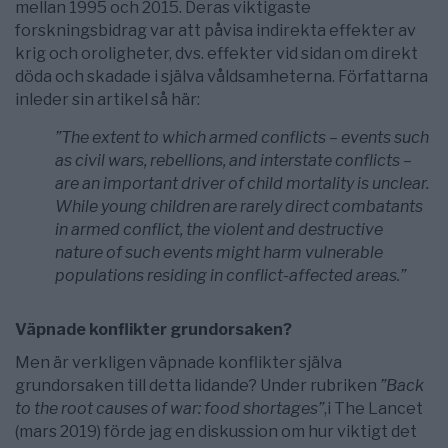
mellan 1995 och 2015. Deras viktigaste
forskningsbidrag var att påvisa indirekta effekter av
krig och oroligheter, dvs. effekter vid sidan om direkt
döda och skadade i själva våldsamheterna. Författarna
inleder sin artikel så här:
”The extent to which armed conflicts – events such
as civil wars, rebellions, and interstate conflicts –
are an important driver of child mortality is unclear.
While young children are rarely direct combatants
in armed conflict, the violent and destructive
nature of such events might harm vulnerable
populations residing in conflict-affected areas.”
Väpnade konflikter grundorsaken?
Men är verkligen väpnade konflikter själva
grundorsaken till detta lidande? Under rubriken
”Back
to the root causes of war: food shortages”
,i The Lancet
(mars 2019) förde jag en diskussion om hur viktigt det