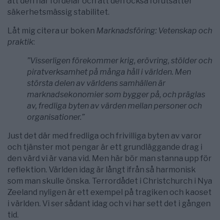
att den har fördelar och att den också förutsätter
säkerhetsmässig stabilitet.
Låt mig citera ur boken
Marknadsföring: Vetenskap och
praktik
:
”Visserligen förekommer krig, erövring, stölder och
piratverksamhet på många håll i världen. Men
största delen av världens samhällen är
marknadsekonomier som bygger på, och präglas
av, fredliga byten av värden mellan personer och
organisationer.”
Just det där med fredliga och frivilliga byten av varor
och tjänster mot pengar är ett grundläggande drag i
den värd vi är vana vid. Men här bör man stanna upp för
reflektion. Världen idag är långt ifrån så harmonisk
som man skulle önska. Terrordådet i Christchurch i Nya
Zeeland nyligen är ett exempel på tragiken och kaoset
i världen. Vi ser sådant idag och vi har sett det i gången
tid.