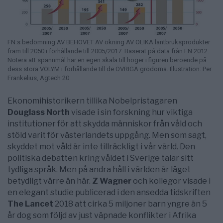
FN:s bedömning AV BEHOVET AV ökning AV OLIKA lantbruksprodukter
fram till 2050 i förhållande till 2005/2017. Baserat på data från FN 2012.
Notera att spannmål har en egen skala till höger i figuren beroende på
dess stora VOLYM i förhållande till de ÖVRIGA grödorna. Illustration: Per
Frankelius, Agtech 20
Ekonomihistorikern tillika Nobelpristagaren
Douglass North
visade i sin forskning hur viktiga
institutioner för att skydda människor från våld och
stöld varit för västerlandets uppgång. Men som sagt,
skyddet mot våld är inte tillräckligt i vår värld. Den
politiska debatten kring våldet i Sverige talar sitt
tydliga språk. Men på andra håll i världen är läget
betydligt värre än här.
Z Wagner
och kollegor visade i
en elegant studie publicerad i den ansedda tidskriften
The Lancet
2018 att cirka 5 miljoner barn yngre än 5
år dog som följd av just väpnade konflikter i Afrika