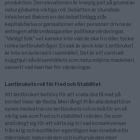
produktion. Den ekvationen är knepig just på grumd av
naturgödselns viktiga roll. Debatten är stundtals
infekterad. Bakom en del debattinlägg står
kapitalstarka organisationer eller personer drivna av
antingen affärsmässiga eller politiska värderingar.
”Vanligt folk”
vet kanske inte vad de ska tro eller tycka
i olika lantbruksfrågor. En sak är dock klar: Lantbruket
är inte en isolerad ö i samhället. Det är ett centralt
kugghjul i såväl samhällets som naturmiljöns maskineri,
oavsett vad man har för värderingar.
Lantbrukets roll för Fred och Stabilitet
Att lantbruket behövs för att vi alla ska få mat på
bordet inser de flesta. Men långt ifrån alla debattörer
synes medvetna om lantbrukets roll också för en så
viktig sak som fred och stabilitet i värden. De som
ansträngt sig för att sätta sig in i vad konsekvenser
från krig och konflikter egentligen kan innebära för
människor, naturvärden och kulturvärden inser