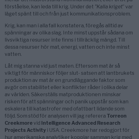
förståelse, kan leda till krig. Under det
”Kalla kriget
” var
läget spänt till och från just kommunikationsproblem.
Krig, kan man i alla fall konstatera, föregås alltid av
spänningar av olika slag. Inte minst uppstår sådana om
livsviktiga resurser inte finns i tillräcklig mängd. Till
dessa resurser hör mat, energi, vatten och inte minst
vatten.
Låt mig stanna vid just maten. Eftersom mat är så
viktigt för människor följer slut- satsen att lantbrukets
produktion av mat är en grundläggande faktor som
avgör om stabilitet eller konflikter råder i olika delar
av världen. Säkerställs matproduktionen minskar
risken för att spänningar och panik uppstår som kan
eskalera till katastrofer med ofattbart lidande som
följd. Som stöd för analysen vill jag referera
Torreon
Creekmore
vid
Intelligence Advanced Research
Projects Activity
i USA. Creekmore har redogjort för
hur amerikanska analytiker kopplar samman krig med