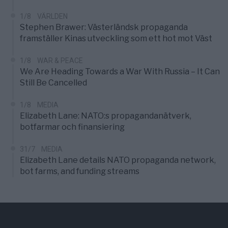
1/8
VÄRLDEN
Stephen Brawer: Västerländsk propaganda
framställer Kinas utveckling som ett hot mot Väst
1/8
WAR & PEACE
We Are Heading Towards a War With Russia – It Can
Still Be Cancelled
1/8
MEDIA
Elizabeth Lane: NATO:s propagandanätverk,
botfarmar och finansiering
31/7
MEDIA
Elizabeth Lane details NATO propaganda network,
bot farms, and funding streams