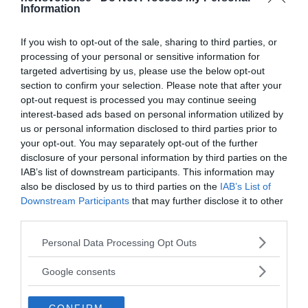
Information
reklambyråbranschen känt till i decennier. Redan i
Claude Hopkins
bok
Scientific Advertising
från 1923
If you wish to opt-out of the sale, sharing to third parties, or
kunde man läsa följande i inledningen till kapitel 10:
processing of your personal or sensitive information for
”To sell shaving soap to the peasants of Russia one
targeted advertising by us, please use the below opt-out
would first need to change their beard wearing
section to confirm your selection. Please note that after your
opt-out request is processed you may continue seeing
habits. The cost would be excessive.”
interest-based ads based on personal information utilized by
Eller översatt till svenska: “Att förändra folks vanor är
us or personal information disclosed to third parties prior to
mycket dyrbart. För att kunna sälja raktvål till ryska
your opt-out. You may separately opt-out of the further
disclosure of your personal information by third parties on the
bönder måste man först ändra deras vana att bära
IAB’s list of downstream participants. This information may
skägg. Kostnaden för det skulle vara betydande.”
also be disclosed by us to third parties on the
IAB’s List of
Några menar att om det inte går att ändra folks
Downstream Participants
that may further disclose it to other
third parties.
beteende genom reklam, kampanjer eller nudging så
borde man tvinga människor till detta genom
Please note that this website/app uses one or more Google
Personal Data Processing Opt Outs
lagstiftning. Denna
services and may gather and store information including but
not limited to your visit or usage behaviour. You may click to
Google consents
åtgärd kan dock stå i strid med
FN:s deklaration om
grant or deny consent to Google and its third-party tags to
mänskliga rättigheter
antagen 10 december 1948 av
use your data for below specified purposes in below Google
FNs generalförsamling, där det i t.ex. Artikel 27 står att