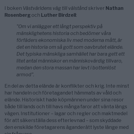
I boken
Västvärldens väg till välstånd
skriver
Nathan
Rosenberg
och
Luther Birdzell
:
”Om vi anlägger ett långt perspektiv på
mänsklighetens historia och bedömer våra
förfäders ekonomiska liv med moderna mått, är
det en historia om så gott som oavbrutet elände.
Det typiska mänskliga samhället har bara gett ett
litet antal människor en människovärdig tillvaro,
medan den stora massan har levt i bottenlöst
armod”.
En del av detta elände är konflikter och krig. Inte minst
har handeln och företagandet hämmats av våld och
elände. Historiskt hade köpmännen under sina resor
både till lands och till havs många faror att vänta längs
vägen. Institutioner – lagar och regler och maktmedel
för att säkerställa dess efterlevnad – som skyddade
den enskilde företagarens äganderätt lyste länge med