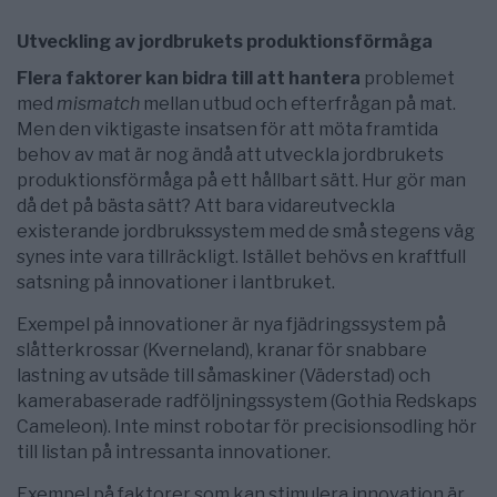
Utveckling av jordbrukets produktionsförmåga
Flera faktorer kan bidra till att hantera
problemet
med
mismatch
mellan utbud och efterfrågan på mat.
Men den viktigaste insatsen för att möta framtida
behov av mat är nog ändå att utveckla jordbrukets
produktionsförmåga på ett hållbart sätt. Hur gör man
då det på bästa sätt? Att bara vidareutveckla
existerande jordbrukssystem med de små stegens väg
synes inte vara tillräckligt. Istället behövs en kraftfull
satsning på innovationer i lantbruket.
Exempel på innovationer är nya fjädringssystem på
slåtterkrossar (Kverneland), kranar för snabbare
lastning av utsäde till såmaskiner (Väderstad) och
kamerabaserade radföljningssystem (Gothia Redskaps
Cameleon). Inte minst robotar för precisionsodling hör
till listan på intressanta innovationer.
Exempel på faktorer som kan stimulera innovation är