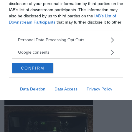
disclosure of your personal information by third parties on the
IAB’s list of downstream participants. This information may
also be disclosed by us to third parties on the
IAB’s List of
Downstream Participants
that may further disclose it to other
third parties.
Please note that this website/app uses one or more Google
Personal Data Processing Opt Outs
services and may gather and store information including but
not limited to your visit or usage behaviour. You may click to
Google consents
grant or deny consent to Google and its third-party tags to
use your data for below specified purposes in below Google
CONFIRM
consent section.
Data Deletion
Data Access
Privacy Policy