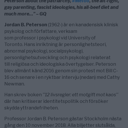
Peterson about the patriarchy,
#MeToo
, the alt-right,
gay parenting, fascist ideologies, his all-beef diet and
much more…” – GQ
Jordan B. Peterson
(1962-) är en kanadensisk klinisk
psykolog och författare, verksam
som professor i psykologi vid University of
Toronto. Hans inriktning är personlighetsteori,
abnormal psykologi, socialpsykologi,
personlighetsutveckling och psykologi relaterat
till religiösa och ideologiska övertygelser. Peterson
blev allmänt känd 2016 genom sin protest mot Bill C-
16 och senare i en ryktbar intervju (nedan) med Cathy
Newman.
Han skrev boken
’’12 livsregler: ett motgift mot kaos’’
där han kritiserar identitetspolitik och försöker
skydda yttrandefriheten.
Professor Jordan B. Peterson gästar Stockholm nästa
gång den 10 november 2018. Alla biljetter slutsålda,