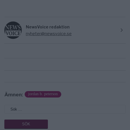
NewsVoice redaktion
nyheter@newsvoice.se
Ämnen:
jordan b. peterson