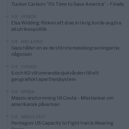
Tucker Carlson: ”It’s Time to Save America” – Finally
5/8
OPINION
Elsa Widding: Risken att dras in i krig borde avgöra
all utrikespolitik
5/8
KRIG & FRED
Gaza håller en av de största massbegravningarna
någonsin
5/8
SVERIGE
S och KD vill omvandla sjukvården till ett
geografiskt apartheidsystem
3/8
AFRIKA
Massiv anstormning till Ceuta – Misstankar om
amerikansk påverkan
2/8
MIDDLE EAST
Pentagon: US Capacity to Fight Iran is Wearing