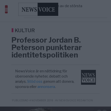
avgöra all utrikespolitik
Gaza håller en av de största
5/8
KRIG & FRED
—
massbegravningarna någonsin
S och KD vill omvandla sjukvården till ett
5/8
SVERIGE
—
geografiskt apartheidsystem
Massiv anstormning till Ceuta – Misstankar
3/8
AFRIKA
—
om amerikansk påverkan
KULTUR
Tucker Carlson: ”It’s Time to Save
6/8
UNITED STATES
—
Professor Jordan B.
America” – Finally
Peterson punkterar
identitetspolitiken
NewsVoice är en nättidning för
oberoende nyheter, debatt och
analys.
Stöd oss
genom att donera,
sponsra eller
annonsera
.
- AV NEWSVOICE REDAKTION
PUBLICERAD 4 NOVEMBER 2018