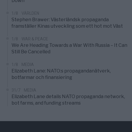
Down
1/8
VÄRLDEN
Stephen Brawer: Västerländsk propaganda
framställer Kinas utveckling som ett hot mot Väst
1/8
WAR & PEACE
We Are Heading Towards a War With Russia – It Can
Still Be Cancelled
1/8
MEDIA
Elizabeth Lane: NATO:s propagandanätverk,
botfarmar och finansiering
31/7
MEDIA
Elizabeth Lane details NATO propaganda network,
bot farms, and funding streams