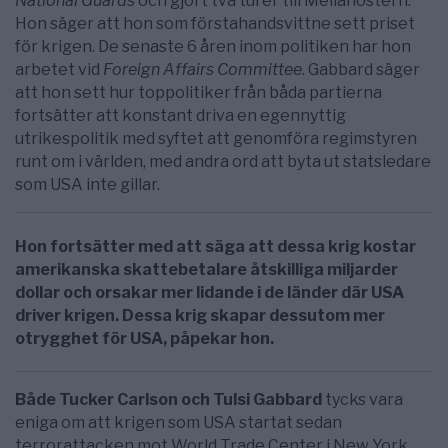
National Guards
och gjort två turer till Mellanöstern.
Hon säger att hon som förstahandsvittne sett priset
för krigen. De senaste 6 åren inom politiken har hon
arbetet vid
Foreign Affairs Committee
. Gabbard säger
att hon sett hur toppolitiker från båda partierna
fortsätter att konstant driva en egennyttig
utrikespolitik med syftet att genomföra regimstyren
runt om i världen, med andra ord att byta ut statsledare
som USA inte gillar.
Hon fortsätter med att säga att dessa krig kostar
amerikanska skattebetalare åtskilliga miljarder
dollar och orsakar mer lidande i de länder där USA
driver krigen. Dessa krig skapar dessutom mer
otrygghet för USA, påpekar hon.
Både Tucker Carlson och Tulsi Gabbard
tycks vara
eniga om att krigen som USA startat sedan
terrorattacken mot World Trade Center i New York