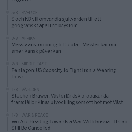
5/8
SVERIGE
S och KD vill omvandla sjukvården till ett
geografiskt apartheidsystem
3/8
AFRIKA
Massiv anstormning till Ceuta – Misstankar om
amerikansk påverkan
2/8
MIDDLE EAST
Pentagon: US Capacity to Fight Iran is Wearing
Down
1/8
VÄRLDEN
Stephen Brawer: Västerländsk propaganda
framställer Kinas utveckling som ett hot mot Väst
1/8
WAR & PEACE
We Are Heading Towards a War With Russia – It Can
Still Be Cancelled