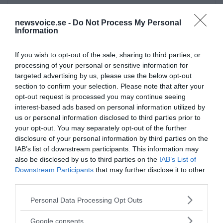
newsvoice.se -
Do Not Process My Personal
Information
If you wish to opt-out of the sale, sharing to third parties, or
Prenumerera på vårt nyhetsbrev
processing of your personal or sensitive information for
targeted advertising by us, please use the below opt-out
section to confirm your selection. Please note that after your
Få NewsVoice nyhets-mail
opt-out request is processed you may continue seeing
interest-based ads based on personal information utilized by
us or personal information disclosed to third parties prior to
your opt-out. You may separately opt-out of the further
disclosure of your personal information by third parties on the
IAB’s list of downstream participants. This information may
also be disclosed by us to third parties on the
IAB’s List of
Downstream Participants
that may further disclose it to other
third parties.
ANNONSER
Please note that this website/app uses one or more Google
Personal Data Processing Opt Outs
services and may gather and store information including but
not limited to your visit or usage behaviour. You may click to
Google consents