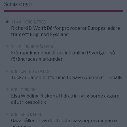
Senaste nytt
11:43
KRIG & FRED
Richard D. Wolff: Därför provocerar Europas ledare
fram ett krig med Ryssland
10:52
UNDERHÅLLNING
Från spelmonopol till casino online i Sverige – så
förändrades marknaden
6/8
UNITED STATES
Tucker Carlson: ”It’s Time to Save America” – Finally
5/8
OPINION
Elsa Widding: Risken att dras in i krig borde avgöra
all utrikespolitik
5/8
KRIG & FRED
Gaza håller en av de största massbegravningarna
någonsin