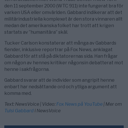
den 11 september 2000 (WTC 911) inte fungerat bra för
varken USA eller omvärlden. Gabbard indikerar att det
militärindustriella komplexet är den stora vinnaren allt
medan det amerikanska folket har trott att krigen
startats av ”humanitära” skäl.
Tucker Carlson konstaterar att många av Gabbards
fiender, inklusive reportrar på Fox News, anklagat
Gabbard för att stå på diktatorernas sida. Han frågar
om någon av hennes kritiker någonsin debatterat mot
henne i sakfrågorna.
Gabbard svarar att de individer som angripit henne
enbart har nedsättande ord och ytliga argument att
komma med.
Text: NewsVoice | Video:
Fox News på YouTube
| Mer om
Tulsi Gabbard
i NewsVoice