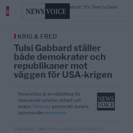
i Sverige – så förändrades markna ...
Tucker Carlson: ”It’s Time to Save
6/8
UNITED STATES
—
America” – Finally
Elsa Widding: Risken att dras in i krig borde
5/8
OPINION
—
avgöra all utrikespolitik
Gaza håller en av de största
5/8
KRIG & FRED
—
massbegravningarna någonsin
KRIG & FRED
Richard D. Wolff: Därför provocerar
11:43
KRIG & FRED
—
Tulsi Gabbard ställer
Europas ledare fram ett krig med Rys ...
både demokrater och
republikaner mot
väggen för USA-krigen
NewsVoice är en nättidning för
oberoende nyheter, debatt och
analys.
Stöd oss
genom att donera,
sponsra eller
annonsera
.
- AV NEWSVOICE REDAKTION
PUBLICERAD 7 MARS 2019