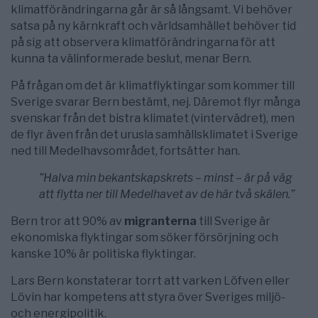
klimatförändringarna går är så långsamt. Vi behöver
satsa på ny kärnkraft och världsamhället behöver tid
på sig att observera klimatförändringarna för att
kunna ta välinformerade beslut, menar Bern.
På frågan om det är klimatflyktingar som kommer till
Sverige svarar Bern bestämt, nej. Däremot flyr många
svenskar från det bistra klimatet (vintervädret), men
de flyr även från det urusla samhällsklimatet i Sverige
ned till Medelhavsområdet, fortsätter han.
”Halva min bekantskapskrets – minst – är på väg
att flytta ner till Medelhavet av de här två skälen.”
Bern tror att 90% av
migranterna
till Sverige är
ekonomiska flyktingar som söker försörjning och
kanske 10% är politiska flyktingar.
Lars Bern konstaterar torrt att varken Löfven eller
Lövin har kompetens att styra över Sveriges miljö-
och energipolitik.