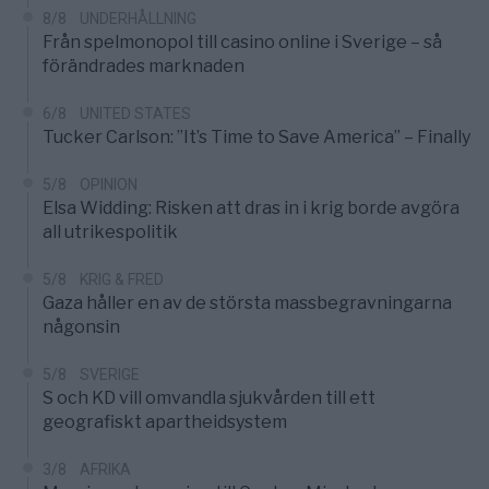
8/8
UNDERHÅLLNING
Från spelmonopol till casino online i Sverige – så
förändrades marknaden
6/8
UNITED STATES
Tucker Carlson: ”It’s Time to Save America” – Finally
5/8
OPINION
Elsa Widding: Risken att dras in i krig borde avgöra
all utrikespolitik
5/8
KRIG & FRED
Gaza håller en av de största massbegravningarna
någonsin
5/8
SVERIGE
S och KD vill omvandla sjukvården till ett
geografiskt apartheidsystem
3/8
AFRIKA