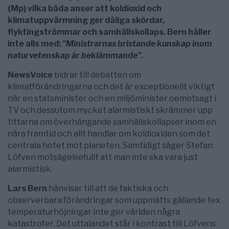
(Mp) vilka båda anser att koldioxid och
klimatuppvärmning ger dåliga skördar,
flyktingströmmar och samhällskollaps. Bern håller
inte alls med:
”Ministrarnas bristande kunskap inom
naturvetenskap är beklämmande”
.
NewsVoice
bidrar till debatten om
klimatförändringarna och det är exceptionellt viktigt
när en statsminister och en miljöminister oemotsagt i
TV och dessutom mycket alarmistiskt skrämmer upp
tittarna om överhängande samhällskollapser inom en
nära framtid och allt handlar om koldioxiden som det
centrala hotet mot planeten. Samtidigt säger Stefan
Löfven motsägelsefullt att man inte ska vara just
alarmistisk.
Lars Bern
hänvisar till att de faktiska och
observerbara förändringar som uppmätts gällande tex
temperaturhöjningar inte ger världen några
katastrofer. Det uttalandet står i kontrast till Löfvens