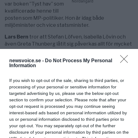
Nordangård
var boken ”Tyst hav” som
kvalificerade henne till
posten som MP-politiker. Hon är idag både
miljöminister och vice statsminister.
Lars Bern
tror att Stefan Löfven, Isabella Lövin och
även Greta Thunberg låtit sig påverkas allt för mycket
av
FN:s generalsekreterare
António Guterres
, vars
alarmistiska ord de upprepar istället för att lyssna till
newsvoice.se -
Do Not Process My Personal
ett bättre vetande och observerbar verklighet.
Information
Skadorna av väderrelaterade händelser
har de
If you wish to opt-out of the sale, sharing to third parties, or
senaste decennierna minskat enligt
processing of your personal or sensitive information for
försäkringsbolagens statistik, säger Bern, men FN:s
targeted advertising by us, please use the below opt-out
generalsekreterare säger precis tvärtom, utan att ha
section to confirm your selection. Please note that after your
varken statistik eller vetenskap som grund bakom
opt-out request is processed you may continue seeing
påståendet.
interest-based ads based on personal information utilized by
us or personal information disclosed to third parties prior to
Kombinationen av journalister inom de större
your opt-out. You may separately opt-out of the further
medierna som förlorat förmågan att ställa kritiska
disclosure of your personal information by third parties on the