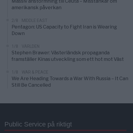
Massiv anstormning till Ceuta – Misstankar om
amerikansk påverkan
2/8
MIDDLE EAST
Pentagon: US Capacity to Fight Iran is Wearing
Down
1/8
VÄRLDEN
Stephen Brawer: Västerländsk propaganda
framställer Kinas utveckling som ett hot mot Väst
1/8
WAR & PEACE
We Are Heading Towards a War With Russia – It Can
Still Be Cancelled
Public Service på riktigt