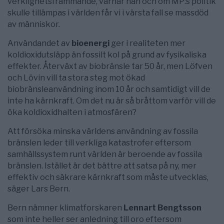
verklighetsfrämmande, varnar han och om MP:s politik
skulle tillämpas i världen får vi i värsta fall se massdöd
av människor.
Användandet av
bioenergi
ger i realiteten mer
koldioxidutsläpp än fossilt kol på grund av fysikaliska
effekter. Återväxt av biobränsle tar 50 år, men Löfven
och Lövin vill ta stora steg mot ökad
biobränsleanvändning inom 10 år och samtidigt vill de
inte ha kärnkraft. Om det nu är så bråttom varför vill de
öka koldioxidhalten i atmosfären?
Att försöka minska världens användning av fossila
bränslen leder till verkliga katastrofer eftersom
samhällssystem runt världen är beroende av fossila
bränslen. Istället är det bättre att satsa på ny, mer
effektiv och säkrare kärnkraft som måste utvecklas,
säger Lars Bern.
Bern nämner klimatforskaren
Lennart Bengtsson
som inte heller ser anledning till oro eftersom