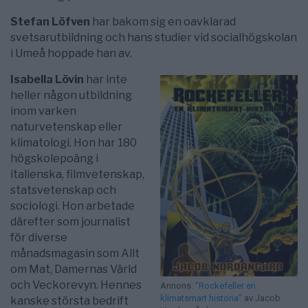
Stefan Löfven
har bakom sig en oavklarad
svetsarutbildning och hans studier vid socialhögskolan
i Umeå hoppade han av.
Isabella Lövin
har inte
heller någon utbildning
inom varken
naturvetenskap eller
klimatologi. Hon har 180
högskolepoäng i
italienska, filmvetenskap,
statsvetenskap och
sociologi. Hon arbetade
därefter som journalist
för diverse
månadsmagasin som Allt
om Mat, Damernas Värld
och Veckorevyn. Hennes
Annons:
”Rockefeller en
klimatsmart historia”
av Jacob
kanske största bedrift