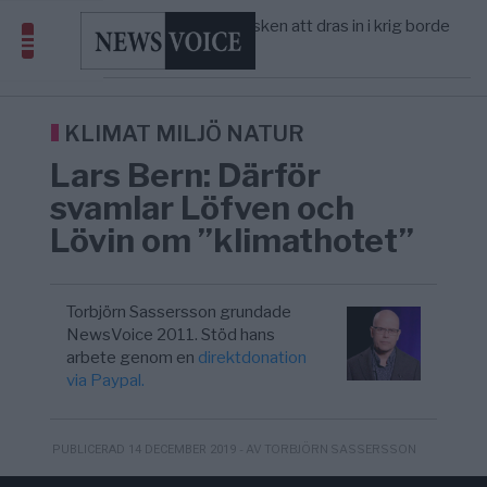
America” – Finally
Elsa Widding: Risken att dras in i krig borde
5/8
OPINION
—
avgöra all utrikespolitik
Gaza håller en av de största
5/8
KRIG & FRED
—
massbegravningarna någonsin
Richard D. Wolff: Därför provocerar
8/8
KRIG & FRED
—
Europas ledare fram ett krig med Rys ...
KLIMAT MILJÖ NATUR
Lars Bern: Därför
svamlar Löfven och
Lövin om ”klimathotet”
Torbjörn Sassersson grundade
NewsVoice 2011. Stöd hans
arbete genom en
direktdonation
via Paypal.
- AV TORBJÖRN SASSERSSON
PUBLICERAD 14 DECEMBER 2019