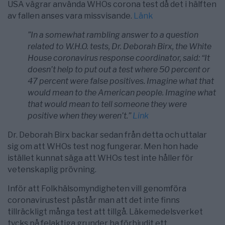
USA vägrar använda WHOs corona test då det i hälften
av fallen anses vara missvisande.
Länk
”In a somewhat rambling answer to a question
related to W.H.O. tests, Dr. Deborah Birx, the White
House coronavirus response coordinator, said: “It
doesn’t help to put out a test where 50 percent or
47 percent were false positives. Imagine what that
would mean to the American people. Imagine what
that would mean to tell someone they were
positive when they weren’t.”
Link
Dr. Deborah Birx backar sedan från detta och uttalar
sig om att WHOs test nog fungerar. Men hon hade
istället kunnat säga att WHOs test inte håller för
vetenskaplig prövning.
Inför att Folkhälsomyndigheten vill genomföra
coronavirustest påstår man att det inte finns
tillräckligt många test att tillgå. Läkemedelsverket
tycks på felaktiga grunder ha förbjudit ett