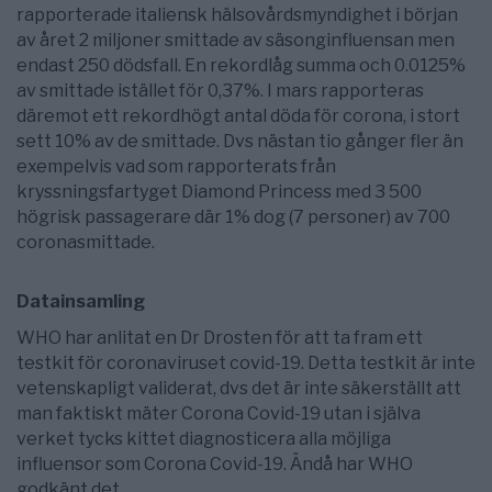
rapporterade italiensk hälsovårdsmyndighet i början
av året 2 miljoner smittade av säsonginfluensan men
endast 250 dödsfall. En rekordlåg summa och 0.0125%
av smittade istället för 0,37%. I mars rapporteras
däremot ett rekordhögt antal döda för corona, i stort
sett 10% av de smittade. Dvs nästan tio gånger fler än
exempelvis vad som rapporterats från
kryssningsfartyget Diamond Princess med 3 500
högrisk passagerare där 1% dog (7 personer) av 700
coronasmittade.
Datainsamling
WHO har anlitat en Dr Drosten för att ta fram ett
testkit för coronaviruset covid-19. Detta testkit är inte
vetenskapligt validerat, dvs det är inte säkerställt att
man faktiskt mäter Corona Covid-19 utan i själva
verket tycks kittet diagnosticera alla möjliga
influensor som Corona Covid-19. Ändå har WHO
godkänt det.