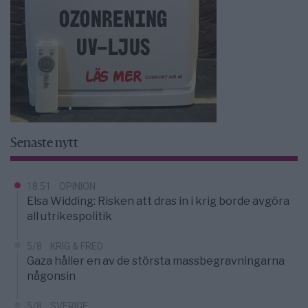
Senaste nytt
18:51
OPINION
Elsa Widding: Risken att dras in i krig borde avgöra
all utrikespolitik
5/8
KRIG & FRED
Gaza håller en av de största massbegravningarna
någonsin
5/8
SVERIGE