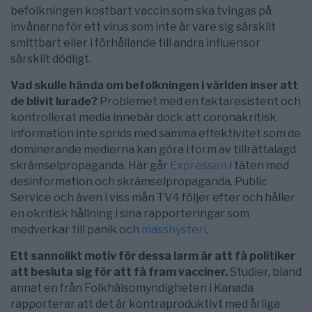
befolkningen kostbart vaccin som ska tvingas på
invånarna för ett virus som inte är vare sig särskilt
smittbart eller i förhållande till andra influensor
särskilt dödligt.
Vad skulle hända om befolkningen i världen inser att
de blivit lurade?
Problemet med en faktaresistent och
kontrollerat media innebär dock att coronakritisk
information inte sprids med samma effektivitet som de
dominerande medierna kan göra i form av tillrättalagd
skrämselpropaganda. Här går
Expressen
i täten med
desinformation och skrämselpropaganda. Public
Service och även i viss mån TV4 följer efter och håller
en okritisk hållning i sina rapporteringar som
medverkar till panik och
masshysteri
.
Ett sannolikt motiv för dessa larm är att få politiker
att besluta sig för att få fram vacciner.
Studier, bland
annat en från Folkhälsomyndigheten i Kanada
rapporterar att det är kontraproduktivt med årliga