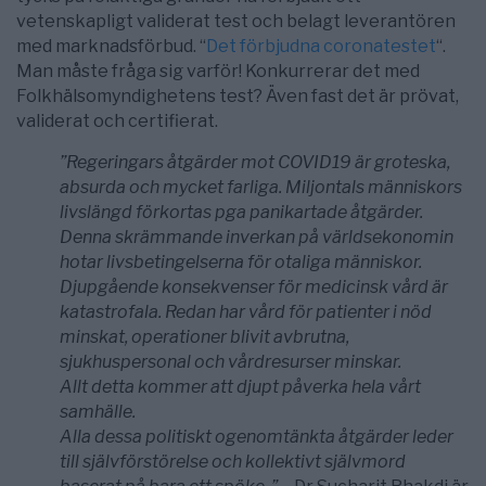
vetenskapligt validerat test och belagt leverantören
med marknadsförbud. “
Det förbjudna coronatestet
“.
Man måste fråga sig varför! Konkurrerar det med
Folkhälsomyndighetens test? Även fast det är prövat,
validerat och certifierat.
”Regeringars åtgärder mot COVID19 är groteska,
absurda och mycket farliga. Miljontals människors
livslängd förkortas pga panikartade åtgärder.
Denna skrämmande inverkan på världsekonomin
hotar livsbetingelserna för otaliga människor.
Djupgående konsekvenser för medicinsk vård är
katastrofala. Redan har vård för patienter i nöd
minskat, operationer blivit avbrutna,
sjukhuspersonal och vårdresurser minskar.
Allt detta kommer att djupt påverka hela vårt
samhälle.
Alla dessa politiskt ogenomtänkta åtgärder leder
till självförstörelse och kollektivt självmord