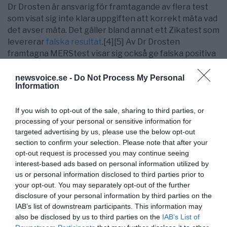
Dr Drosten är ansvarig för framtagande av flera test
som visat sig inte klara uppgiften att korrekt mäta vad
det avser mäta. Det gäller bland annat ett Zikatest som
levererar
falska resultat
.[4][5] Av Dr Drosten
framtagna MERStest visar sig också ge falska positiva
resultat. [6] Drostens trovärdighet när det gäller att ta
fram test för influensor har ifrågasatts.
newsvoice.se -
Do Not Process My Personal
Information
12 internationellt framstående experter ifrågasätter
den 24 mars Coronaviruspaniken (
Länk
). Deras
If you wish to opt-out of the sale, sharing to third parties, or
slutsatser går i linje med den metastudie jag
processing of your personal or sensitive information for
presenterade 18 mars
Coronaviruset – hur rimliga är
targeted advertising by us, please use the below opt-out
åtgärderna?
section to confirm your selection. Please note that after your
opt-out request is processed you may continue seeing
I Italien tvångsvaccineras barn och italienska
interest-based ads based on personal information utilized by
hälsovårdsmyndigheten tycks ha en osund koppling till
us or personal information disclosed to third parties prior to
läkemedelsindustrin som styr deras forskning i syfte
your opt-out. You may separately opt-out of the further
disclosure of your personal information by third parties on the
att motivera till vaccinering.
Länk
[2] Eftersom dessa
IAB’s list of downstream participants. This information may
årliga upprepningar av vaccinering enligt forskning
also be disclosed by us to third parties on the
IAB’s List of
sänker immunförsvaret får det ödesdigra