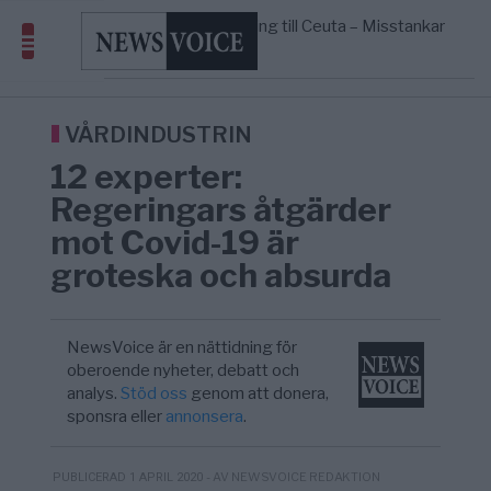
om amerikansk påverkan
Pentagon: US Capacity to Fight Iran is
2/8
MIDDLE EAST
—
Wearing Down
Elsa Widding: Risken att dras in i krig
18:51
OPINION
—
borde avgöra all utrikespolitik
VÅRDINDUSTRIN
12 experter:
Regeringars åtgärder
mot Covid-19 är
groteska och absurda
NewsVoice är en nättidning för
oberoende nyheter, debatt och
analys.
Stöd oss
genom att donera,
sponsra eller
annonsera
.
- AV NEWSVOICE REDAKTION
PUBLICERAD 1 APRIL 2020