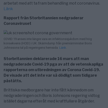
arbetat med att ta fram behandling mot coronavirus.
Länk
Rapport från Storbritannien nedgraderar
Coronaviruset
COVID 19
anses inte längre vara en infektionssjukdom med hög
konsekvens
(HCID) i UK. Skärmdump från premiärminister Boris
Johnssons tal på regeringens hemsida
Länk
.
Storbritannien deklarerade 16 mars att man
nedgraderade Covid-19 pga av att de vetenskapliga
rapporterna om utbredningen av Corona Covid-19.
De visade att det inte var så dödligt som tidigare
påståtts.
Brittiska medborgare har inte fått kännedom om
nedgraderingen och Boris Johnsons regering vidtog
istället dagarna efteråt med kraftfullare åtgärder.