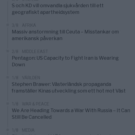
S och KD vill omvandla sjukvården till ett
geografiskt apartheidsystem
3/8
AFRIKA
Massiv anstormning till Ceuta – Misstankar om
amerikansk påverkan
2/8
MIDDLE EAST
Pentagon: US Capacity to Fight Iran is Wearing
Down
1/8
VÄRLDEN
Stephen Brawer: Västerländsk propaganda
framställer Kinas utveckling som ett hot mot Väst
1/8
WAR & PEACE
We Are Heading Towards a War With Russia – It Can
Still Be Cancelled
1/8
MEDIA