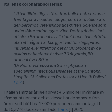
Italiensk coronarapportering
”Vi har tillförlitliga siffror från Italien och en studie
framtagen av epidemiologer, som har publicerats i
den berömda vetenskaps tidskriften ‹Science som
undersökte spridningen i Kina. Detta gör det klart
att cirka 85 procent av alla infektioner har inträffat
utan att någon har klargjort vad för slags, virus,
influensa eller infektion det är. 90 procent av de
avlidna patienterna är över 70 år gamla, 50
procent över 80 år.
(Dr Pietro Vernazza is a Swiss physician
specialising Infectious Diseases at the Cantonal
Hospital St. Gallen and Professor of Health Policy.”
Länk
)
I Italien smittas årligen drygt 4,5 miljoner invånare av
säsonginfluensan och av dessa har de senaste fem
åren i snitt dött ca 17 000 personer sammantaget blir
det 0,37 % döda av smittade.
Länk
[1] 2020