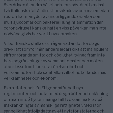
överdriven åt andra hållet och som påstår att endast
två italienska fall är direkt orsakade av corona emedan
resten har mängder av underliggande orsaker som
multisjukdomar och bakteriell lunginflammation där
coronaviruset kanske haft en viss påverkan men inte
nödvändigtvis har varit huvudorsaken.
Vi bör kanske ställa oss frågan vad är det för slags
drivkraft som förmår länders ledarskikt att manipulera
siffror rörande smitta och dödlighet, tvinga fram inte
bara begränsningar av sammankomster och möten
utan dessutom blockera rörelsefrihet och
verksamheter i hela samhällen vilket hotar ländernas
verksamheter och ekonomi.
Flera stater också i EU genomför helt nya
reglementen och hotar med dryga böter och inlåsning
om man inte åtlyder i många fall tveksamma krav på
inskränkningar av mänskliga rättigheter. Med stor
sannolikhet åtföljs detta av ett nytt för staterna och