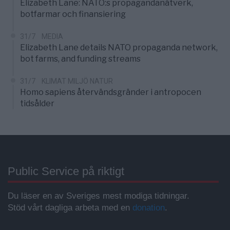
Elizabeth Lane: NATO:s propagandanätverk,
botfarmar och finansiering
31/7
MEDIA
Elizabeth Lane details NATO propaganda network,
bot farms, and funding streams
31/7
KLIMAT MILJÖ NATUR
Homo sapiens återvändsgränder i antropocen
tidsålder
Public Service på riktigt
Du läser en av Sveriges mest modiga tidningar.
Stöd vårt dagliga arbeta med en
donation
.