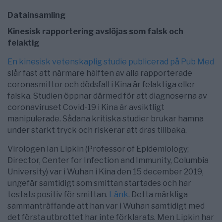
Datainsamling
Kinesisk rapportering avslöjas som falsk och
felaktig
En kinesisk vetenskaplig studie publicerad på Pub Med
slår fast att närmare hälften av alla rapporterade
coronasmittor och dödsfall i Kina är felaktiga eller
falska. Studien öppnar därmed för att diagnoserna av
coronaviruset Covid-19 i Kina är avsiktligt
manipulerade. Sådana kritiska studier brukar hamna
under starkt tryck och riskerar att dras tillbaka.
Virologen Ian Lipkin (Professor of Epidemiology;
Director, Center for Infection and Immunity, Columbia
University) var i Wuhan i Kina den 15 december 2019,
ungefär samtidigt som smittan startades och har
testats positiv för smittan.
Länk
. Detta märkliga
sammanträffande att han var i Wuhan samtidigt med
det första utbrottet har inte förklarats. Men Lipkin har