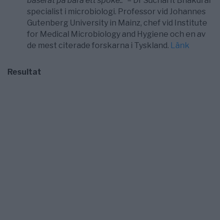
baserat på bara ett spöke..” –
Dr Sucharit Bhakdi är
specialist i microbiologi. Professor vid Johannes
Gutenberg University in Mainz, chef vid Institute
for Medical Microbiology and Hygiene och en av
de mest citerade forskarna i Tyskland.
Länk
Resultat