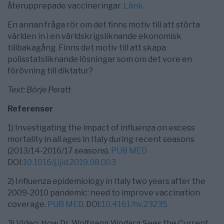
återupprepade vaccineringar.
Länk
.
En annan fråga rör om det finns motiv till att störta
världen in i en världskrigsliknande ekonomisk
tillbakagång. Finns det motiv till att skapa
polisstatsliknande lösningar som om det vore en
förövning till diktatur?
Text: Börje Peratt
Referenser
1) Investigating the impact of influenza on excess
mortality in all ages in Italy during recent seasons
(2013/14-2016/17 seasons).
PUB MED
DOI:
10.1016/j.ijid.2019.08.003
2) Influenza epidemiology in Italy two years after the
2009-2010 pandemic: need to improve vaccination
coverage.
PUB MED
. DOI:
10.4161/hv.23235
3) Video: How Dr. Wolfgang Wodarg Sees the Current