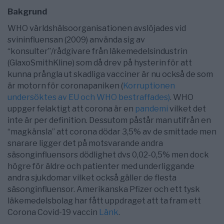
Bakgrund
WHO världshälsoorganisationen avslöjades vid
svininfluensan (2009) använda sig av
“konsulter”/rådgivare från läkemedelsindustrin
(GlaxoSmithKline) som då drev på hysterin för att
kunna prångla ut skadliga vacciner är nu också de som
är motorn för coronapaniken (
Korruptionen
undersöktes av EU och WHO bestraffades)
. WHO
uppger felaktigt att corona är en
pandemi
vilket det
inte är per definition. Dessutom påstår man utifrån en
“magkänsla” att corona dödar 3,5% av de smittade men
snarare ligger det på motsvarande andra
säsonginfluensors dödlighet dvs 0,02-0,5% men dock
högre för äldre och patienter med underliggande
andra sjukdomar vilket också gäller de flesta
säsonginfluensor. Amerikanska Pfizer och ett tysk
läkemedelsbolag har fått uppdraget att ta fram ett
Corona Covid-19 vaccin
Länk
.