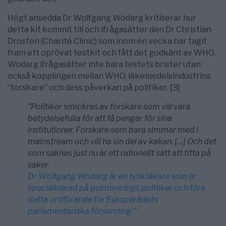
Högt ansedda Dr Wolfgang Wodarg kritiserar hur
detta kit kommit till och ifrågasätter den Dr Christian
Drosten (Charité Clinic) som inom en vecka har tagit
fram ett oprövat testkit och fått det godkänt av WHO.
Wodarg ifrågasätter inte bara testets brister utan
också kopplingen mellan WHO, läkemedelsindustrins
“forskare” och dess påverkan på politiker. [3]
”Politiker smickras av forskare som vill vara
betydelsefulla för att få pengar för sina
institutioner. Forskare som bara simmar med i
mainstream och vill ha sin del av kakan. […] Och det
som saknas just nu är ett rationellt sätt att titta på
saker
Dr Wolfgang Wodarg är en tysk läkare som är
specialiserad på pulmonologi, politiker och före
detta ordförande för Europarådets
parlamentariska församli
ng.”