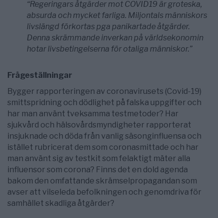
“Regeringars åtgärder mot COVID19 är groteska,
absurda och mycket farliga. Miljontals människors
livslängd förkortas pga panikartade åtgärder.
Denna skrämmande inverkan på världsekonomin
hotar livsbetingelserna för otaliga människor.”
Frågeställningar
Bygger rapporteringen av coronavirusets (Covid-19)
smittspridning och dödlighet på falska uppgifter och
har man använt tveksamma testmetoder? Har
sjukvård och hälsovårdsmyndigheter rapporterat
insjuknade och döda från vanlig säsonginfluensa och
istället rubricerat dem som coronasmittade och har
man använt sig av testkit som felaktigt mäter alla
influensor som corona? Finns det en dold agenda
bakom den omfattande skrämselpropagandan som
avser att vilseleda befolkningen och genomdriva för
samhället skadliga åtgärder?