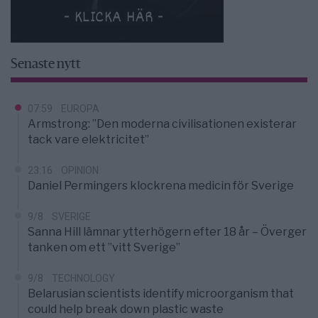
Senaste nytt
07:59
EUROPA
Armstrong: ”Den moderna civilisationen existerar
tack vare elektricitet”
23:16
OPINION
Daniel Permingers klockrena medicin för Sverige
9/8
SVERIGE
Sanna Hill lämnar ytterhögern efter 18 år – Överger
tanken om ett ”vitt Sverige”
9/8
TECHNOLOGY
Belarusian scientists identify microorganism that
could help break down plastic waste