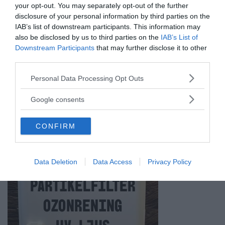
your opt-out. You may separately opt-out of the further
ANNONSER
disclosure of your personal information by third parties on the
IAB’s list of downstream participants. This information may
also be disclosed by us to third parties on the
IAB’s List of
Downstream Participants
that may further disclose it to other
third parties.
Please note that this website/app uses one or more Google
Personal Data Processing Opt Outs
services and may gather and store information including but
not limited to your visit or usage behaviour. You may click to
Google consents
grant or deny consent to Google and its third-party tags to
use your data for below specified purposes in below Google
CONFIRM
consent section.
Data Deletion
Data Access
Privacy Policy