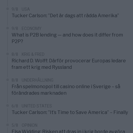
9/8
USA
Tucker Carlson: ”Det är dags att rädda Amerika”
9/8
ECONOMY
What is P2B lending — and how does it differ from
P2P?
8/8
KRIG & FRED
Richard D. Wolff: Därför provocerar Europas ledare
fram ett krig med Ryssland
8/8
UNDERHÅLLNING
Från spelmonopol till casino online i Sverige – så
förändrades marknaden
6/8
UNITED STATES
Tucker Carlson: ”It’s Time to Save America” – Finally
5/8
OPINION
Elsa Widding: Risken att dras in i krig borde avgöra