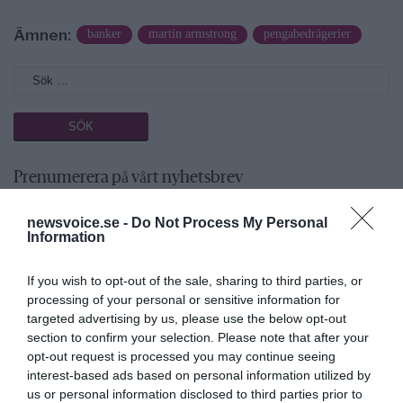
Ämnen:
banker
martin armstrong
pengabedrägerier
Prenumerera på vårt nyhetsbrev
newsvoice.se -
Do Not Process My Personal
Få NewsVoice nyhets-mail
Information
If you wish to opt-out of the sale, sharing to third parties, or
processing of your personal or sensitive information for
targeted advertising by us, please use the below opt-out
section to confirm your selection. Please note that after your
opt-out request is processed you may continue seeing
interest-based ads based on personal information utilized by
us or personal information disclosed to third parties prior to