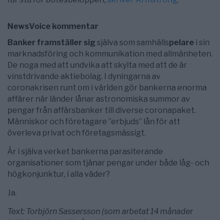
NewsVoice kommentar
Banker framställer sig
själva som samhälls
pelare
i sin
marknadsföring och kommunikation med allmänheten.
De noga med att undvika att skylta med att de är
vinstdrivande aktiebolag. I dyningarna av
coronakrisen runt om i världen gör bankerna enorma
affärer när länder lånar astronomiska summor av
pengar från affärsbanker till diverse coronapaket.
Människor och företagare ”erbjuds” lån för att
överleva privat och företagsmässigt.
Är i själva verket bankerna parasiterande
organisationer som tjänar pengar under både låg- och
högkonjunktur, i alla väder?
Ja.
Text: Torbjörn Sassersson (som arbetat 14 månader