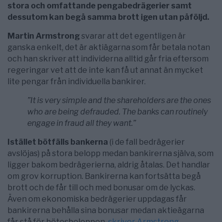
stora och omfattande pengabedrägerier samt
dessutom kan begå samma brott igen utan påföljd.
Martin Armstrong
svarar att det egentligen är
ganska enkelt, det är aktiägarna som får betala notan
och han skriver att individerna alltid går fria eftersom
regeringar vet att de inte kan få ut annat än mycket
lite pengar från individuella bankirer.
”It is very simple and the shareholders are the ones
who are being defrauded. The banks can routinely
engage in fraud all they want.”
Istället bötfälls bankerna
(i de fall bedrägerier
avslöjas) på stora belopp medan bankirerna själva, som
ligger bakom bedrägerierna, aldrig åtalas. Det handlar
om grov korruption. Bankirerna kan fortsätta begå
brott och de får till och med bonusar om de lyckas.
Även om ekonomiska bedrägerier uppdagas får
bankirerna behålla sina bonusar medan aktieägarna
får stå för bötesbeloppen,
skriver Armstrong
.