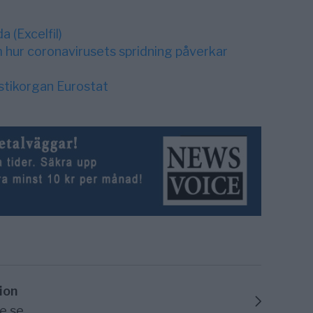
a (Excelfil)
om hur coronavirusets spridning påverkar
istikorgan Eurostat
ion
e.se