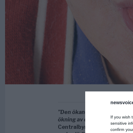
newsvoice
”Den ökande spridningen av 
If you wish 
ökning av dödsfallen i Sverig
sensitive in
Centralbyrån (SCB) som visar
confirm you