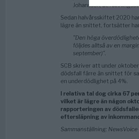
Johansson, befolkningssta
Sedan halvårsskiftet 2020 har
lägre än snittet, fortsätter ha
”Den höga överdödligheten
följdes alltså av en margi
september)”.
SCB skriver att under oktober
dödsfall färre än snittet fö
en underdödlighet på 4%.
I relativa tal dog cirka 67 p
vilket är lägre än någon o
rapporteringen av dödsfall
eftersläpning av inkommand
Sammanställning: NewsVoice |