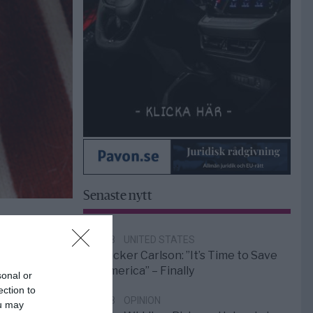
Senaste nytt
6/8
UNITED STATES
Tucker Carlson: ”It’s Time to Save
America” – Finally
sonal or
ection to
5/8
OPINION
ou may