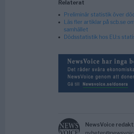
Relaterat
Preliminär statistik över död
Läs fler artiklar på scb.se 
samhället
Dödsstatistik hos EU:s stat
NewsVoice redakt
nyheter@newsvoic