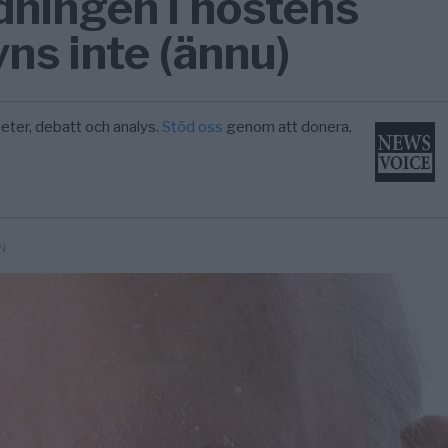
dningen i höstens
yns inte (ännu)
eter, debatt och analys.
Stöd oss
genom att donera,
N