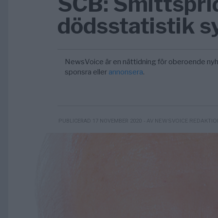
SCB: Smittspri
dödsstatistik s
NewsVoice är en nättidning för oberoende nyh
sponsra eller
annonsera
.
- AV NEWSVOICE REDAKTIO
PUBLICERAD 17 NOVEMBER 2020