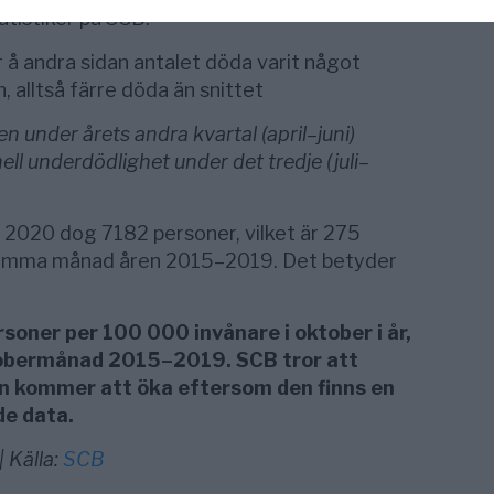
tistiker på SCB.
 å andra sidan antalet döda varit något
n, alltså färre döda än snittet
 under årets andra kvartal (april–juni)
nell underdödlighet under det tredje (juli–
 2020 dog 7182 personer, vilket är 275
r samma månad åren 2015–2019. Det betyder
ersoner per 100 000 invånare i oktober i år,
ktobermånad 2015–2019. SCB tror att
en kommer att öka eftersom den finns en
e data.
 Källa:
SCB