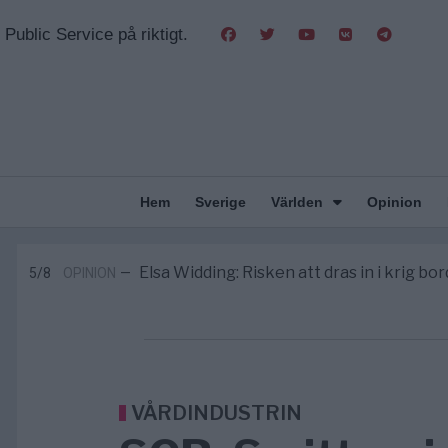
Public Service på riktigt.
Hem
Sverige
Världen
Opinion
Massiv anstormning till Ceuta – Missta
3/8
AFRIKA
—
Tucker Carlson: ”It’s Time to Save 
6/8
UNITED STATES
—
Elsa Widding: Risken att dras in i krig bor
5/8
OPINION
—
Gaza håller en av de största massbe
5/8
KRIG & FRED
—
S och KD vill omvandla sjukvården till e
5/8
SVERIGE
—
Massiv anstormning till Ceuta – Missta
3/8
AFRIKA
—
Tucker Carlson: ”It’s Time to Save 
6/8
UNITED STATES
—
VÅRDINDUSTRIN