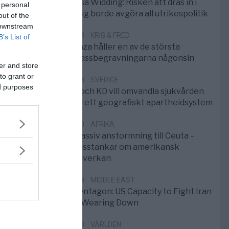
Elsa Widding: Risken att dras in i
 personal
krig borde avgöra all utrikespolitik
out of the
 downstream
5/8
KRIG & FRED
B’s List of
Gaza håller en av de största
massbegravningarna någonsin
er and store
to grant or
5/8
SVERIGE
ed purposes
S och KD vill omvandla sjukvården
till ett geografiskt apartheidsystem
3/8
AFRIKA
Massiv anstormning till Ceuta –
Misstankar om amerikansk
påverkan
2/8
MIDDLE EAST
Pentagon: US Capacity to Fight Iran
is Wearing Down
1/8
VÄRLDEN