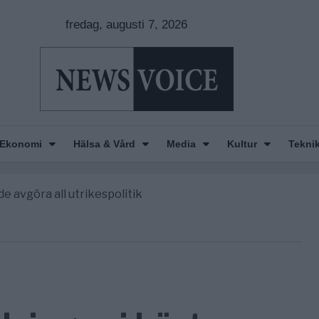
fredag, augusti 7, 2026
Ekonomi
Hälsa & Vård
Media
Kultur
Tekni
nkar om amerikansk påverkan
America” – Finally
de avgöra all utrikespolitik
gravningarna någonsin
tt geografiskt apartheidsystem
nkar om amerikansk påverkan
America” – Finally