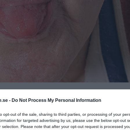
.se -
Do Not Process My Personal Information
coronaviruset visade sig inte som en
to opt-out of the sale, sharing to third parties, or processing of your per
e i oktober”
. Det skriver Statistiska
formation for targeted advertising by us, please use the below opt-out s
 preliminära siffror som istället visar en
r selection. Please note that after your opt-out request is processed y