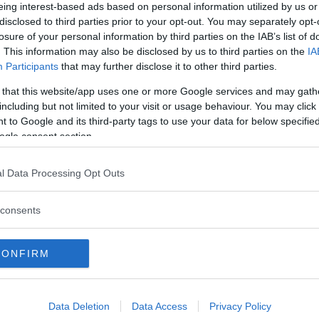
20. Sedan halvårsskiftet har antalet
eing interest-based ads based on personal information utilized by us or
t lägre än de senaste åren, skriver
disclosed to third parties prior to your opt-out. You may separately opt-
losure of your personal information by third parties on the IAB’s list of
. This information may also be disclosed by us to third parties on the
IA
da publiceras även i Eurostats databas. Där
Participants
that may further disclose it to other third parties.
flera andra EU-länder.
 that this website/app uses one or more Google services and may gath
including but not limited to your visit or usage behaviour. You may click 
om dödsfall gäller till och med den 13
 to Google and its third-party tags to use your data for below specifi
ffrorna med ett genomsnitt för
ogle consent section.
15–2019. Nivåerna som är högre än snittet
l Data Processing Opt Outs
 31:a oktober 2020 dog 79309 personer i
consents
 fler än genomsnittet för motsvarande
tyder en överdödlighet på 5% hittills under
CONFIRM
ligheten i år är främst koncentrerad till
 april till och med juni. Då dog det 5 313
Data Deletion
Data Access
Privacy Policy
ittet för 2015–2019”
, säger Tomas