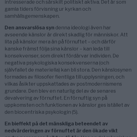
intresserade och särskilt politiskt aktiva. Det är som
gamla tiders förvisning ur kyrkan och
samhällsgemenskapen.
Den ansvarslösa syn
denna ideologi även har
avseende känslor är direkt skadlig för människor. Att
lita på känslor mera än på förnuftet – och därför
kanske främst följa sina känslor – kan leda till
konsekvenser, som direkt fördärvar individen. De
negativa psykologiska konsekvenserna (och
självfallet de materiella) kan bli stora. Den känslosynen
formades av filosofer fientliga till upplysningen, och
vilkas åsikter uppskattades av postmodernismens
grundare. Den blev en naturlig del av de senares
devalvering av förnuftet. En förnuftig syn på
uppkomsten och funktionen av känslor ges istället av
den biocentriska psykologin (5).
En bieffekt på det mänskliga beteendet av
nedvärderingen av förnuftet är den ökade vikt