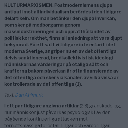
KULTURMARXISMEN. Postmodernismens djupa
antipati mot all individualism berördes i den tidigare
delartikeln. Om man betänker den djupa inverkan,
som sker på medborgarna genom
massindoktrineringen och upprätthållandet av
politisk korrekthet, finns all anledning att vara djupt
bekymrad. På ett sätt vi tidigare inte erfarit i det
moderna Sverige, angriper nu en av det offentliga
delvis sanktionerad, bred kollektivistisk ideologi
människornas värderingar på otaliga sätt och
krafterna bakom påverkan är ofta finansierade av
det offentliga och sker via kanaler, av vilka vissa är
kontrollerade av det offentliga (1).
Text:
Dan Ahlmark
I ett par tidigare angivna artiklar
(2;3) granskade jag,
hur människor just påverkas psykologiskt av den
pågående kontinuerliga attacken mot
förnuftsmässiga föreställningar och värderingar.