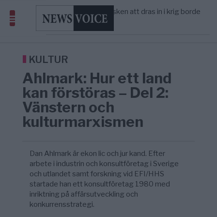
America” – Finally
Elsa Widding: Risken att dras in i krig borde
5/8
OPINION
—
avgöra all utrikespolitik
Gaza håller en av de största
5/8
KRIG & FRED
—
massbegravningarna någonsin
S och KD vill omvandla sjukvården till ett
5/8
SVERIGE
—
geografiskt apartheidsystem
KULTUR
Massiv anstormning till Ceuta – Misstankar
3/8
AFRIKA
—
Ahlmark: Hur ett land
om amerikansk påverkan
Tucker Carlson: ”It’s Time to Save
6/8
UNITED STATES
—
kan förstöras – Del 2:
America” – Finally
Vänstern och
kulturmarxismen
Dan Ahlmark är ekon lic och jur kand. Efter
arbete i industrin och konsultföretag i Sverige
och utlandet samt forskning vid EFI/HHS
startade han ett konsultföretag 1980 med
inriktning på affärsutveckling och
konkurrensstrategi.