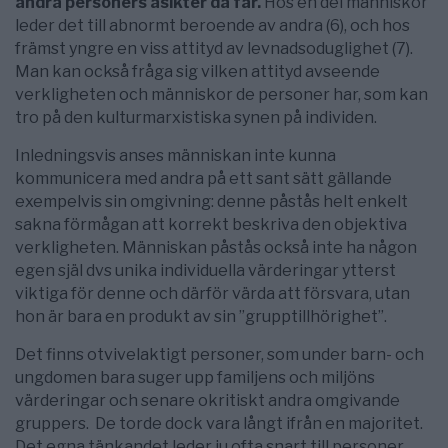
andra personers åsikter då får.
Hos en del människor
leder det till abnormt beroende av andra (6), och hos
främst yngre en viss attityd av levnadsoduglighet (7).
Man kan också fråga sig vilken attityd avseende
verkligheten och människor de personer har, som kan
tro på den kulturmarxistiska synen på individen.
Inledningsvis anses människan inte kunna
kommunicera med andra på ett sant sätt gällande
exempelvis sin omgivning: denne påstås helt enkelt
sakna förmågan att korrekt beskriva den objektiva
verkligheten. Människan påstås också inte ha någon
egen själ dvs unika individuella värderingar ytterst
viktiga för denne och därför värda att försvara, utan
hon är bara en produkt av sin ”grupptillhörighet”.
Det finns otvivelaktigt personer, som under barn- och
ungdomen bara suger upp familjens och miljöns
värderingar och senare okritiskt andra omgivande
gruppers. De torde dock vara långt ifrån en majoritet.
Det egna tänkandet leder ju ofta snart till personer,