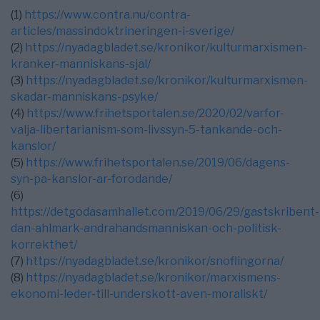
(1)
https://www.contra.nu/contra-
articles/massindoktrineringen-i-sverige/
(2)
https://nyadagbladet.se/kronikor/kulturmarxismen-
kranker-manniskans-sjal/
(3)
https://nyadagbladet.se/kronikor/kulturmarxismen-
skadar-manniskans-psyke/
(4)
https://www.frihetsportalen.se/2020/02/varfor-
valja-libertarianism-som-livssyn-5-tankande-och-
kanslor/
(5)
https://www.frihetsportalen.se/2019/06/dagens-
syn-pa-kanslor-ar-forodande/
(6)
https://detgodasamhallet.com/2019/06/29/gastskribent-
dan-ahlmark-andrahandsmanniskan-och-politisk-
korrekthet/
(7)
https://nyadagbladet.se/kronikor/snoflingorna/
(8)
https://nyadagbladet.se/kronikor/marxismens-
ekonomi-leder-till-underskott-aven-moraliskt/