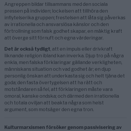
Angreppen bildar tillsammans med den sociala
pressen på individen; lockelsen att tillhöra den
inflytelserika gruppen; frestelsen att låta sig påverkas
av irrationella och ansvarslösa känslor och den
förtrollning som falsk godhet skapar, en mäktig kraft
att överge sitt förnuft och egna värderingar.
Det är också tydligt
, att en impuls eller drivkraft
liknande religion ibland kan inverka. Djup tro på några
enkla, men falska förklaringar gällande verkligheten,
människans situation och vad godhet är; en djup
personlig önskan att underkasta sig och helt tjäna det
goda; den fasta övertygelsen att ha rätt och
motståndaren så fel, att förklaringen måste vara
omoral, kanske ondska; och därmed den irrationella
och totala oviljan att beakta några som helst
argument, som motsäger den egna tron.
Kulturmarxismen försöker genom passivisering av