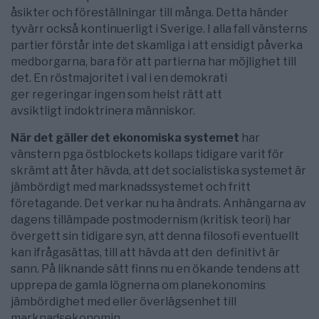
åsikter och föreställningar till många. Detta händer
tyvärr också kontinuerligt i Sverige. I alla fall vänsterns
partier förstår inte det skamliga i att ensidigt påverka
medborgarna, bara för att partierna har möjlighet till
det. En röstmajoritet i val i en demokrati
ger regeringar ingen som helst rätt att
avsiktligt indoktrinera människor.
När det gäller det ekonomiska systemet
har
vänstern pga östblockets kollaps tidigare varit för
skrämt att åter hävda, att det socialistiska systemet är
jämbördigt med marknadssystemet och fritt
företagande. Det verkar nu ha ändrats. Anhängarna av
dagens tillämpade postmodernism (kritisk teori) har
övergett sin tidigare syn, att denna filosofi eventuellt
kan ifrågasättas, till att hävda att den definitivt är
sann. På liknande sätt finns nu en ökande tendens att
upprepa de gamla lögnerna om planekonomins
jämbördighet med eller överlägsenhet till
marknadsekonomin.