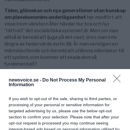
Tiden, glömskan och nya generationer utan kunskap
om planekonomins underlägsenhet
har medfört, att
vissa inom vänstern åter hävdar hur bra och hur
”rättvist” det socialistiska systemet är. Men om man
alltså är beredd att ljuga på det viset, drivs man inte
längre av hedervärda motiv (8). Är man verkligen en
människofiende och beredd att utlämna människor till
ett system, som kommer att skada dem så
fundamentalt?
Om vi ser på grunden och beståndsdelarna i ett
newsvoice.se -
Do Not Process My Personal
potentiellt kulturmarxistiskt samhälle
, verkar det
Information
uppenbart, att mänsklig lycka generellt och varaktigt
inte kan uppstå där. Den i grunden felaktiga synen på
If you wish to opt-out of the sale, sharing to third parties, or
samhället, språket och den mänskliga naturen
processing of your personal or sensitive information for
eliminerar goda samhällslösningar, harmoni och
targeted advertising by us, please use the below opt-out
tillräcklig intressegemenskap. Kulturmarxismens
section to confirm your selection. Please note that after your
samhällssystem inkl syn på ekonomin utesluter helt
opt-out request is processed you may continue seeing
enkelt ett välfungerande land inriktat på att skapa
interest-based ads based on personal information utilized by