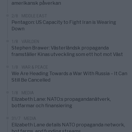
amerikansk påverkan
2/8
MIDDLE EAST
Pentagon: US Capacity to Fight Iran is Wearing
Down
1/8
VÄRLDEN
Stephen Brawer: Västerländsk propaganda
framställer Kinas utveckling som ett hot mot Väst
1/8
WAR & PEACE
We Are Heading Towards a War With Russia – It Can
Still Be Cancelled
1/8
MEDIA
Elizabeth Lane: NATO:s propagandanätverk,
botfarmar och finansiering
31/7
MEDIA
Elizabeth Lane details NATO propaganda network,
bot farms, and funding streams