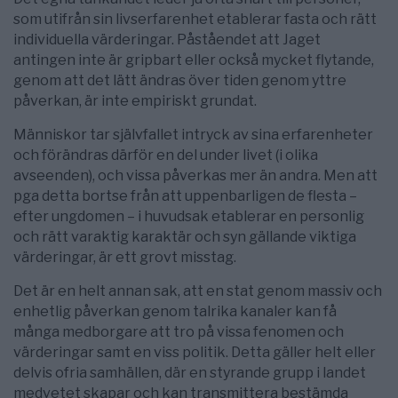
som utifrån sin livserfarenhet etablerar fasta och rätt
individuella värderingar. Påståendet att Jaget
antingen inte är gripbart eller också mycket flytande,
genom att det lätt ändras över tiden genom yttre
påverkan, är inte empiriskt grundat.
Människor tar självfallet intryck av sina erfarenheter
och förändras därför en del under livet (i olika
avseenden), och vissa påverkas mer än andra. Men att
pga detta bortse från att uppenbarligen de flesta –
efter ungdomen – i huvudsak etablerar en personlig
och rätt varaktig karaktär och syn gällande viktiga
värderingar, är ett grovt misstag.
Det är en helt annan sak, att en stat genom massiv och
enhetlig påverkan genom talrika kanaler kan få
många medborgare att tro på vissa fenomen och
värderingar samt en viss politik. Detta gäller helt eller
delvis ofria samhällen, där en styrande grupp i landet
medvetet skapar och kan transmittera bestämda