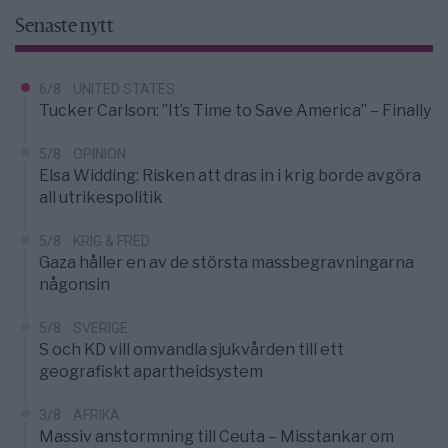
Senaste nytt
6/8
UNITED STATES
Tucker Carlson: ”It’s Time to Save America” – Finally
5/8
OPINION
Elsa Widding: Risken att dras in i krig borde avgöra
all utrikespolitik
5/8
KRIG & FRED
Gaza håller en av de största massbegravningarna
någonsin
5/8
SVERIGE
S och KD vill omvandla sjukvården till ett
geografiskt apartheidsystem
3/8
AFRIKA
Massiv anstormning till Ceuta – Misstankar om