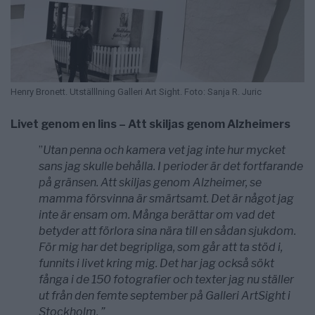
Henry Bronett. Utställlning Galleri Art Sight. Foto: Sanja R. Juric
Livet genom en lins – Att skiljas genom Alzheimers
”
Utan penna och kamera vet jag inte hur mycket
sans jag skulle behålla. I perioder är det fortfarande
på gränsen. Att skiljas genom Alzheimer, se
mamma försvinna är smärtsamt. Det är något jag
inte är ensam om. Många berättar om vad det
betyder att förlora sina nära till en sådan sjukdom.
För mig har det begripliga, som går att ta stöd i,
funnits i livet kring mig. Det har jag också sökt
fånga i de 150 fotografier och texter jag nu ställer
ut från den femte september på Galleri ArtSight i
Stockholm. ”