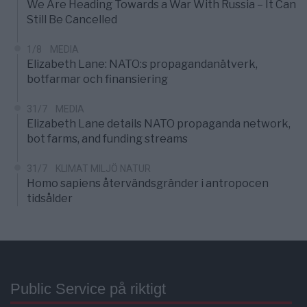
We Are Heading Towards a War With Russia – It Can
Still Be Cancelled
1/8
MEDIA
Elizabeth Lane: NATO:s propagandanätverk,
botfarmar och finansiering
31/7
MEDIA
Elizabeth Lane details NATO propaganda network,
bot farms, and funding streams
31/7
KLIMAT MILJÖ NATUR
Homo sapiens återvändsgränder i antropocen
tidsålder
Public Service på riktigt