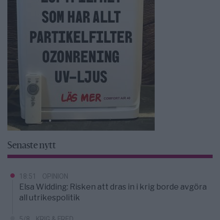
Senaste nytt
18:51
OPINION
Elsa Widding: Risken att dras in i krig borde avgöra
all utrikespolitik
5/8
KRIG & FRED