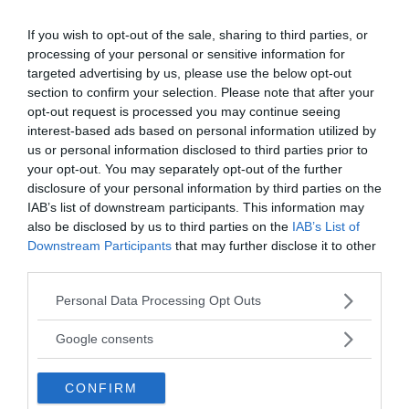
besöka butiken med närmare 200 fotografier och
If you wish to opt-out of the sale, sharing to third parties, or
fotopoesi från olika utställningar.
processing of your personal or sensitive information for
targeted advertising by us, please use the below opt-out
section to confirm your selection. Please note that after your
opt-out request is processed you may continue seeing
interest-based ads based on personal information utilized by
us or personal information disclosed to third parties prior to
your opt-out. You may separately opt-out of the further
disclosure of your personal information by third parties on the
IAB’s list of downstream participants. This information may
also be disclosed by us to third parties on the
IAB’s List of
Downstream Participants
that may further disclose it to other
third parties.
Henry Bronett. Utställlning Galleri Art Sight. Foto: Sanja R. Juric
Please note that this website/app uses one or more Google
Personal Data Processing Opt Outs
services and may gather and store information including but
Till sist, ett utdrag från en av Henrys texter, ord som
not limited to your visit or usage behaviour. You may click to
Google consents
manar till eftertanke:
grant or deny consent to Google and its third-party tags to
use your data for below specified purposes in below Google
”
Tacksamhet för vart andetag växer, liksom
CONFIRM
consent section.
förmågan att känna kärlek till min mamma, även