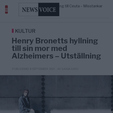
geografiskt apartheidsystem
Massiv anstormning till Ceuta – Misstankar
3/8
AFRIKA
—
om amerikansk påverkan
Pentagon: US Capacity to Fight Iran is
2/8
MIDDLE EAST
—
Wearing Down
Elsa Widding: Risken att dras in i krig
18:51
OPINION
—
borde avgöra all utrikespolitik
KULTUR
Henry Bronetts hyllning
till sin mor med
Alzheimers – Utställning
- AV SANJA JURIC
PUBLICERAD 8 SEPTEMBER 2021