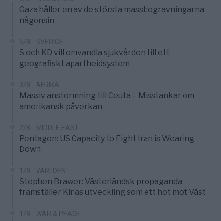
Gaza håller en av de största massbegravningarna
någonsin
5/8
SVERIGE
S och KD vill omvandla sjukvården till ett
geografiskt apartheidsystem
3/8
AFRIKA
Massiv anstormning till Ceuta – Misstankar om
amerikansk påverkan
2/8
MIDDLE EAST
Pentagon: US Capacity to Fight Iran is Wearing
Down
1/8
VÄRLDEN
Stephen Brawer: Västerländsk propaganda
framställer Kinas utveckling som ett hot mot Väst
1/8
WAR & PEACE