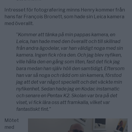
Intresset för fotografering minns Henry kommer från
hans far François Bronett, som hade sin Leica kamera
med överallt.
”
Kommer att tänka på min pappas kamera, en
Leica, han hade med den överallt och till skillnad
från andra ägodelar, var han väldigt noga med sin
kamera. Ingen fick röra den. Och jag blev nyfiken,
ville hålla den en gång som liten, fast det fick jag
bara medan han själv höll den samtidigt. Eftersom
han var så noga och rädd om sin kamera, förstod
jag att det var något speciellt och det väckte min
nyfikenhet. Seda
n hade jag en Kodac instamatic
och senare en Pentax K2. Skolan var bra på det
viset, vi fick lära oss att framkalla, vilket var
fantastiskt fint.”
Mötet
med