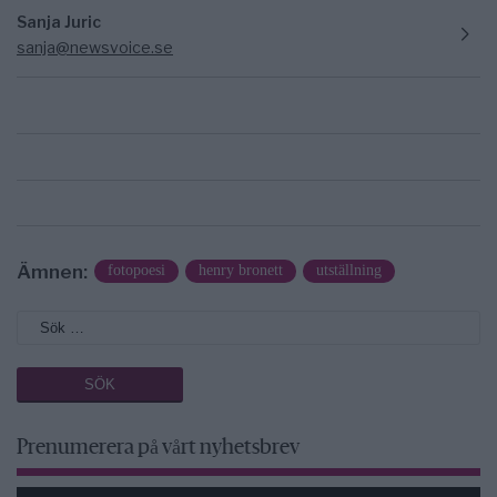
Sanja Juric
sanja@newsvoice.se
Ämnen:
fotopoesi
henry bronett
utställning
Prenumerera på vårt nyhetsbrev