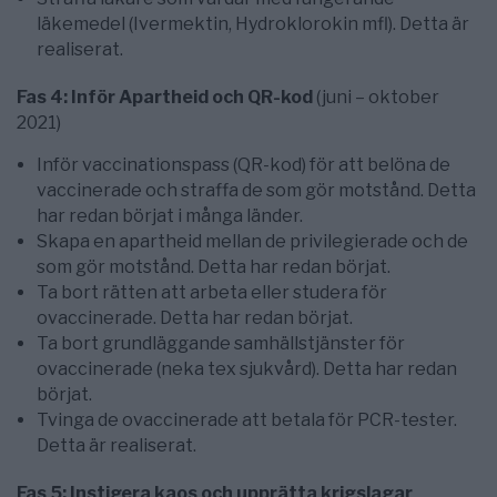
läkemedel (Ivermektin, Hydroklorokin mfl). Detta är
realiserat.
Fas 4: Inför Apartheid och QR-kod
(juni – oktober
2021)
Inför vaccinationspass (QR-kod) för att belöna de
vaccinerade och straffa de som gör motstånd. Detta
har redan börjat i många länder.
Skapa en apartheid mellan de privilegierade och de
som gör motstånd. Detta har redan börjat.
Ta bort rätten att arbeta eller studera för
ovaccinerade. Detta har redan börjat.
Ta bort grundläggande samhällstjänster för
ovaccinerade (neka tex sjukvård). Detta har redan
börjat.
Tvinga de ovaccinerade att betala för PCR-tester.
Detta är realiserat.
Fas 5: Instigera kaos och upprätta krigslagar