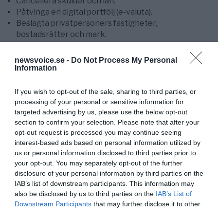
Cancellera skulder och lån.
Påtvinga en digital portfölj (e-valuta).
Beslagta privatpersoners fastigheter,
bostadsrätter och mark.
Alla av myndigheter icke godkända läkemedel
förbjuds (alternativmedicin elimineras).
newsvoice.se -
Do Not Process My Personal
Påtvinga vaccination kvartalsvis, halvårsvis eller
Information
årligen.
Påtvinga matransonering och en diet baserad på
If you wish to opt-out of the sale, sharing to third parties, or
Codex Alimentarius
(hälsokost elimineras).
processing of your personal or sensitive information for
targeted advertising by us, please use the below opt-out
Utvidga och påtvinga alla åtgärder så att de även
section to confirm your selection. Please note that after your
omfattar tredje världen.
opt-out request is processed you may continue seeing
interest-based ads based on personal information utilized by
Fas 7: Global individ- och populationskontroll
(sep
us or personal information disclosed to third parties prior to
2022 och framåt)
your opt-out. You may separately opt-out of the further
disclosure of your personal information by third parties on the
Ett globalt socialt kreditsystem införs, som i Kina.
IAB’s list of downstream participants. This information may
Medborgarlön lanseras.
also be disclosed by us to third parties on the
IAB’s List of
Övervakning och bevakning av allt och alla.
Downstream Participants
that may further disclose it to other
Samhället militäriseras.
third parties.