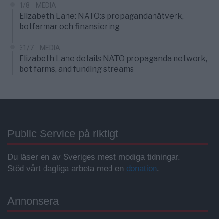
1/8
MEDIA
Elizabeth Lane: NATO:s propagandanätverk,
botfarmar och finansiering
31/7
MEDIA
Elizabeth Lane details NATO propaganda network,
bot farms, and funding streams
Public Service på riktigt
Du läser en av Sveriges mest modiga tidningar.
Stöd vårt dagliga arbeta med en
donation
.
Annonsera