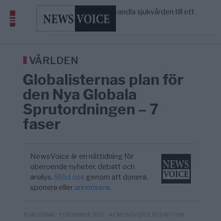
massbegravningarna någonsin
S och KD vill omvandla sjukvården till ett
5/8
SVERIGE
—
geografiskt apartheidsystem
Massiv anstormning till Ceuta – Misstankar
3/8
AFRIKA
—
om amerikansk påverkan
Tucker Carlson: ”It’s Time to Save
12:14
UNITED STATES
—
America” – Finally
VÄRLDEN
Globalisternas plan för
den Nya Globala
Sprutordningen – 7
faser
NewsVoice är en nättidning för
oberoende nyheter, debatt och
analys.
Stöd oss
genom att donera,
sponsra eller
annonsera
.
- AV NEWSVOICE REDAKTION
PUBLICERAD 9 DECEMBER 2021