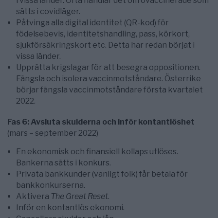
i vissa länder. Ofta handlar det om ovaccinerade som
sätts i covidläger.
Påtvinga alla digital identitet (QR-kod) för
födelsebevis, identitetshandling, pass, körkort,
sjukförsäkringskort etc. Detta har redan börjat i
vissa länder.
Upprätta krigslagar för att besegra oppositionen.
Fängsla och isolera vaccinmotståndare. Österrike
börjar fängsla vaccinmotståndare första kvartalet
2022.
Fas 6: Avsluta skulderna och inför kontantlöshet
(mars – september 2022)
En ekonomisk och finansiell kollaps utlöses.
Bankerna sätts i konkurs.
Privata bankkunder (vanligt folk) får betala för
bankkonkurserna.
Aktivera
The Great Reset
.
Inför en kontantlös ekonomi.