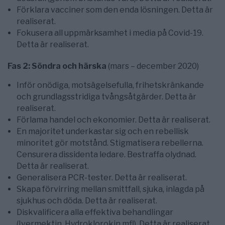
Förklara vacciner som den enda lösningen. Detta är
realiserat.
Fokusera all uppmärksamhet i media på Covid-19.
Detta är realiserat.
Fas 2: Söndra och härska
(mars – december 2020)
Inför onödiga, motsägelsefulla, frihetskränkande
och grundlagsstridiga tvångsåtgärder. Detta är
realiserat.
Förlama handel och ekonomier. Detta är realiserat.
En majoritet underkastar sig och en rebellisk
minoritet gör motstånd. Stigmatisera rebellerna.
Censurera dissidenta ledare. Bestraffa olydnad.
Detta är realiserat.
Generalisera PCR-tester. Detta är realiserat.
Skapa förvirring mellan smittfall, sjuka, inlagda på
sjukhus och döda. Detta är realiserat.
Diskvalificera alla effektiva behandlingar
(Ivermektin, Hydroklorokin mfl). Detta är realiserat.