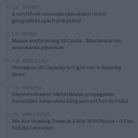
5/8
SVERIGE
S och KD vill omvandla sjukvården till ett
geografiskt apartheidsystem
3/8
AFRIKA
Massiv anstormning till Ceuta – Misstankar om
amerikansk påverkan
2/8
MIDDLE EAST
Pentagon: US Capacity to Fight Iran is Wearing
Down
1/8
VÄRLDEN
Stephen Brawer: Västerländsk propaganda
framställer Kinas utveckling som ett hot mot Väst
1/8
WAR & PEACE
We Are Heading Towards a War With Russia – It Can
Still Be Cancelled