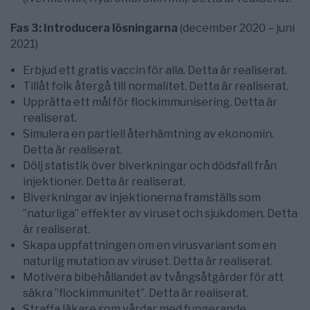
Fas 3: Introducera lösningarna
(december 2020 – juni
2021)
Erbjud ett gratis vaccin för alla. Detta är realiserat.
Tillåt folk återgå till normalitet. Detta är realiserat.
Upprätta ett mål för flockimmunisering. Detta är
realiserat.
Simulera en partiell återhämtning av ekonomin.
Detta är realiserat.
Dölj statistik över biverkningar och dödsfall från
injektioner. Detta är realiserat.
Biverkningar av injektionerna framställs som
”naturliga” effekter av viruset och sjukdomen. Detta
är realiserat.
Skapa uppfattningen om en virusvariant som en
naturlig mutation av viruset. Detta är realiserat.
Motivera bibehållandet av tvångsåtgärder för att
säkra ”flockimmunitet”. Detta är realiserat.
Straffa läkare som vårdar med fungerande