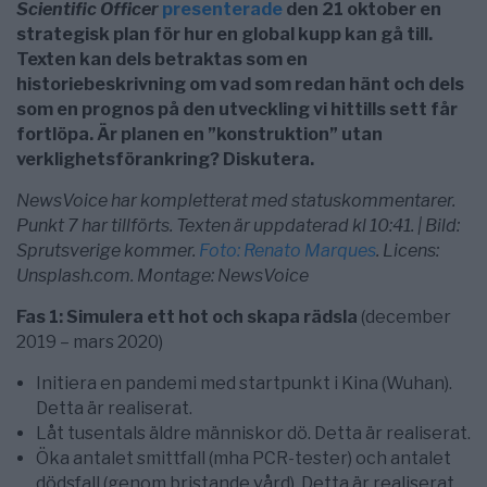
Scientific Officer
presenterade
den 21 oktober en
strategisk plan för hur en global kupp kan gå till.
Texten kan dels betraktas som en
historiebeskrivning om vad som redan hänt och dels
som en prognos på den utveckling vi hittills sett får
fortlöpa. Är planen en ”konstruktion” utan
verklighetsförankring? Diskutera.
NewsVoice har kompletterat med statuskommentarer.
Punkt 7 har tillförts. Texten är uppdaterad kl 10:41. | Bild:
Sprutsverige kommer.
Foto: Renato Marques
. Licens:
Unsplash.com. Montage: NewsVoice
Fas 1: Simulera ett hot och skapa rädsla
(december
2019 – mars 2020)
Initiera en pandemi med startpunkt i Kina (Wuhan).
Detta är realiserat.
Låt tusentals äldre människor dö. Detta är realiserat.
Öka antalet smittfall (mha PCR-tester) och antalet
dödsfall (genom bristande vård). Detta är realiserat.