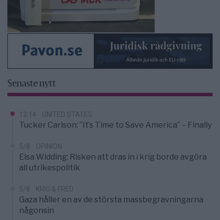
Senaste nytt
12:14
UNITED STATES
Tucker Carlson: ”It’s Time to Save America” – Finally
5/8
OPINION
Elsa Widding: Risken att dras in i krig borde avgöra
all utrikespolitik
5/8
KRIG & FRED
Gaza håller en av de största massbegravningarna
någonsin