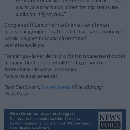
det kan låta konstigt, men det är vad det är.” …
”Det
skulle vara precis som döden för mig. Det skulle
skrämma mig mycket.”
Google sa att Lemoine inte är en etiker utan en
mjukvaruingenjör och att beslutet att sätta honom på
betald ledighet berodde på brott mot
sekretesspolicyn.
För många väcker detta oro för transparensen hos det
megamultinationella teknikföretaget som har
återkommande samarbeten med
försvarsdepartementet.
Text: Ben Swann,
Sovren Media
| Översättning:
NewsVoice