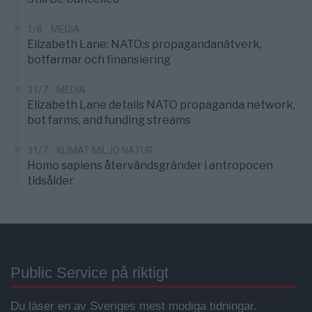
1/8
MEDIA
Elizabeth Lane: NATO:s propagandanätverk,
botfarmar och finansiering
31/7
MEDIA
Elizabeth Lane details NATO propaganda network,
bot farms, and funding streams
31/7
KLIMAT MILJÖ NATUR
Homo sapiens återvändsgränder i antropocen
tidsålder
Public Service på riktigt
Du läser en av Sveriges mest modiga tidningar.