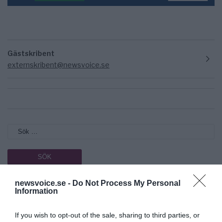
Gästskribent
externskribent@newsvoice.se
newsvoice.se -
Do Not Process My Personal
Prenumerera på vårt nyhetsbrev
Information
Få NewsVoice nyhets-mail
If you wish to opt-out of the sale, sharing to third parties, or