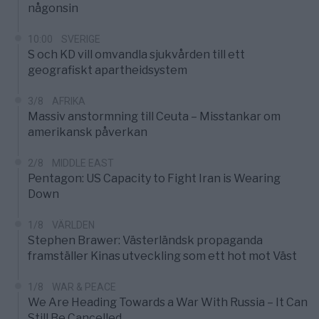
någonsin
10:00
SVERIGE
S och KD vill omvandla sjukvården till ett
geografiskt apartheidsystem
3/8
AFRIKA
Massiv anstormning till Ceuta – Misstankar om
amerikansk påverkan
2/8
MIDDLE EAST
Pentagon: US Capacity to Fight Iran is Wearing
Down
1/8
VÄRLDEN
Stephen Brawer: Västerländsk propaganda
framställer Kinas utveckling som ett hot mot Väst
1/8
WAR & PEACE
We Are Heading Towards a War With Russia – It Can
Still Be Cancelled