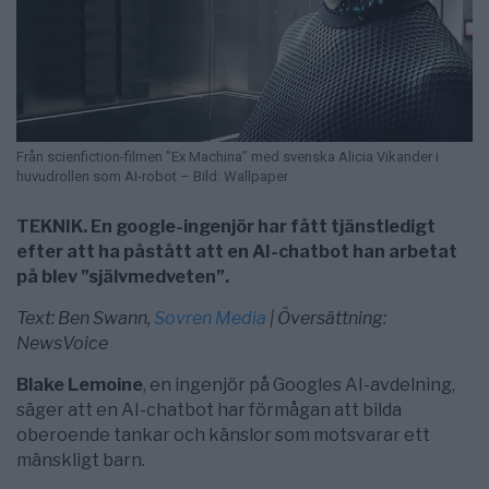
Från scienfiction-filmen ”Ex Machina” med svenska Alicia Vikander i
huvudrollen som AI-robot – Bild: Wallpaper
TEKNIK. En google-ingenjör har fått tjänstledigt
efter att ha påstått att en AI-chatbot han arbetat
på blev ”självmedveten”.
Text: Ben Swann,
Sovren Media
| Översättning:
NewsVoice
Blake Lemoine
, en ingenjör på Googles AI-avdelning,
säger att en AI-chatbot har förmågan att bilda
oberoende tankar och känslor som motsvarar ett
mänskligt barn.