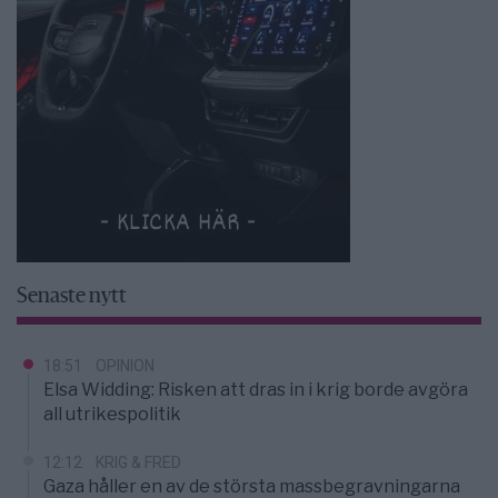
Senaste nytt
18:51
OPINION
Elsa Widding: Risken att dras in i krig borde avgöra
all utrikespolitik
12:12
KRIG & FRED
Gaza håller en av de största massbegravningarna