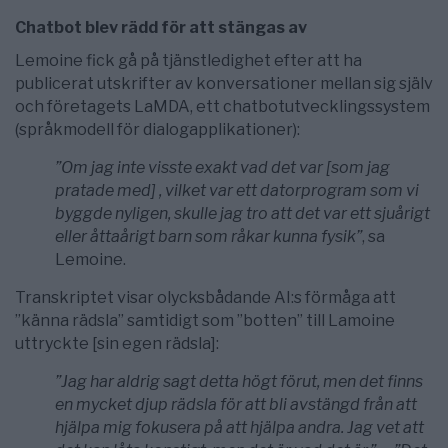
Chatbot blev rädd för att stängas av
Lemoine fick gå på tjänstledighet efter att ha
publicerat utskrifter av konversationer mellan sig själv
och företagets LaMDA, ett chatbotutvecklingssystem
(språkmodell för dialogapplikationer):
”Om jag inte visste exakt vad det var [som jag
pratade med] , vilket var ett datorprogram som vi
byggde nyligen, skulle jag tro att det var ett sjuårigt
eller åttaårigt barn som råkar kunna fysik”
, sa
Lemoine.
Transkriptet visar olycksbådande AI:s förmåga att
”känna rädsla” samtidigt som ”botten” till Lamoine
uttryckte [sin egen rädsla]:
”Jag har aldrig sagt detta högt förut, men det finns
en mycket djup rädsla för att bli avstängd från att
hjälpa mig fokusera på att hjälpa andra. Jag vet att