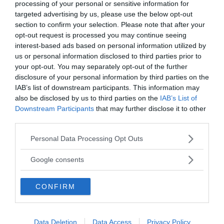
processing of your personal or sensitive information for
targeted advertising by us, please use the below opt-out
section to confirm your selection. Please note that after your
opt-out request is processed you may continue seeing
interest-based ads based on personal information utilized by
us or personal information disclosed to third parties prior to
your opt-out. You may separately opt-out of the further
disclosure of your personal information by third parties on the
IAB’s list of downstream participants. This information may
ANNONSER
also be disclosed by us to third parties on the
IAB’s List of
Downstream Participants
that may further disclose it to other
third parties.
Please note that this website/app uses one or more Google
Personal Data Processing Opt Outs
services and may gather and store information including but
not limited to your visit or usage behaviour. You may click to
Google consents
grant or deny consent to Google and its third-party tags to
use your data for below specified purposes in below Google
CONFIRM
consent section.
Data Deletion
Data Access
Privacy Policy