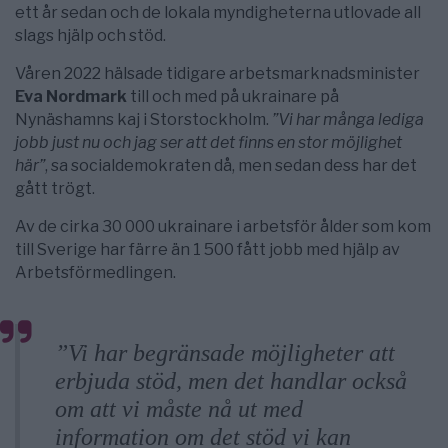
ett år sedan och de lokala myndigheterna utlovade all
slags hjälp och stöd.
Våren 2022 hälsade tidigare arbetsmarknadsminister
Eva Nordmark
till och med på ukrainare på
Nynäshamns kaj i Storstockholm.
”Vi har många lediga
jobb just nu och jag ser att det finns en stor möjlighet
här”
, sa socialdemokraten då, men sedan dess har det
gått trögt.
Av de cirka 30 000 ukrainare i arbetsför ålder som kom
till Sverige har färre än 1 500 fått jobb med hjälp av
Arbetsförmedlingen.
”Vi har begränsade möjligheter att
erbjuda stöd, men det handlar också
om att vi måste nå ut med
information om det stöd vi kan