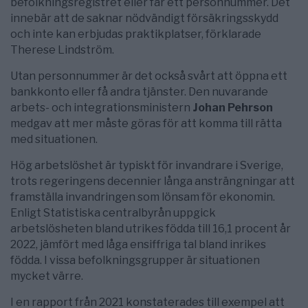
befolkningsregistret eller får ett personnummer. Det
innebär att de saknar nödvändigt försäkringsskydd
och inte kan erbjudas praktikplatser, förklarade
Therese Lindström.
Utan personnummer är det också svårt att öppna ett
bankkonto eller få andra tjänster. Den nuvarande
arbets- och integrationsministern
Johan Pehrson
medgav att mer måste göras för att komma till rätta
med situationen.
Hög arbetslöshet är typiskt för invandrare i Sverige,
trots regeringens decennier långa ansträngningar att
framställa invandringen som lönsam för ekonomin.
Enligt Statistiska centralbyrån uppgick
arbetslösheten bland utrikes födda till 16,1 procent år
2022, jämfört med låga ensiffriga tal bland inrikes
födda. I vissa befolkningsgrupper är situationen
mycket värre.
I en rapport från 2021 konstaterades till exempel att