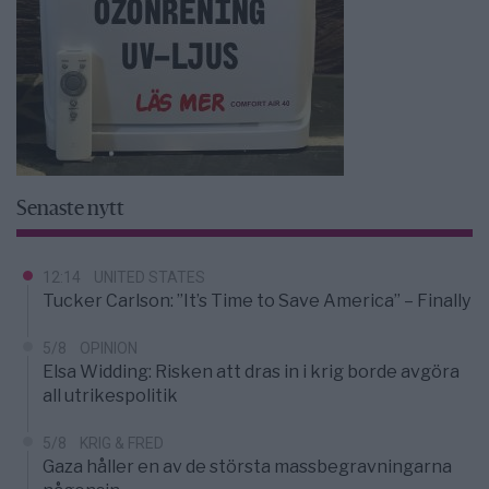
Senaste nytt
12:14
UNITED STATES
Tucker Carlson: ”It’s Time to Save America” – Finally
5/8
OPINION
Elsa Widding: Risken att dras in i krig borde avgöra
all utrikespolitik
5/8
KRIG & FRED
Gaza håller en av de största massbegravningarna