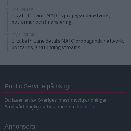
1/8
MEDIA
Elizabeth Lane: NATO:s propagandanätverk,
botfarmar och finansiering
31/7
MEDIA
Elizabeth Lane details NATO propaganda network,
bot farms, and funding streams
Public Service på riktigt
Du läser en av Sveriges mest modiga tidningar.
Stöd vårt dagliga arbeta med en
donation
.
Annonsera