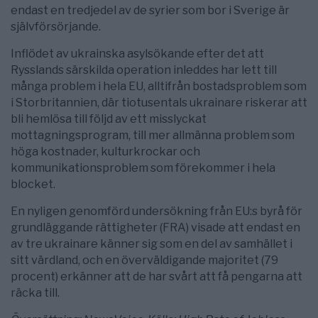
endast en tredjedel av de syrier som bor i Sverige är
självförsörjande.
Inflödet av ukrainska asylsökande efter det att
Rysslands särskilda operation inleddes har lett till
många problem i hela EU, alltifrån bostadsproblem som
i Storbritannien, där tiotusentals ukrainare riskerar att
bli hemlösa till följd av ett misslyckat
mottagningsprogram, till mer allmänna problem som
höga kostnader, kulturkrockar och
kommunikationsproblem som förekommer i hela
blocket.
En nyligen genomförd undersökning från EU:s byrå för
grundläggande rättigheter (FRA) visade att endast en
av tre ukrainare känner sig som en del av samhället i
sitt värdland, och en överväldigande majoritet (79
procent) erkänner att de har svårt att få pengarna att
räcka till.