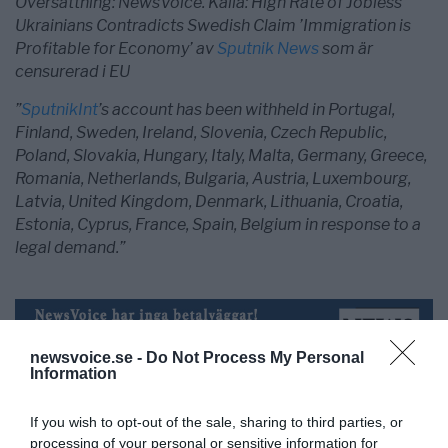
Översättning: NewsVoice. Källa: High Rate of Jobless
Ukrainians Contradicts Swedish Claim ’Immigration is
Profitable for Economy’ av
Sputnik News
som är
censurerad i EU
”
SputnikInt
’s account has been withheld in Portugal,
Finland, Sweden, Ireland, Slovenia, Czech Republic,
Poland, Slovakia, Hungary, Italy, Malta, Germany, Greece,
Romania, Netherlands, Bulgaria, Austria, Luxembourg,
Latvia, United Kingdom, Denmark, Lithuania, Croatia,
Estonia, Cyprus, France, Spain, Belgium in response to a
legal demand.”
newsvoice.se -
Do Not Process My Personal
Information
If you wish to opt-out of the sale, sharing to third parties, or
processing of your personal or sensitive information for