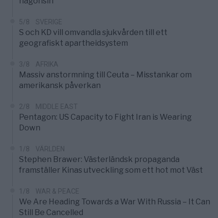
någonsin
5/8
SVERIGE
S och KD vill omvandla sjukvården till ett
geografiskt apartheidsystem
3/8
AFRIKA
Massiv anstormning till Ceuta – Misstankar om
amerikansk påverkan
2/8
MIDDLE EAST
Pentagon: US Capacity to Fight Iran is Wearing
Down
1/8
VÄRLDEN
Stephen Brawer: Västerländsk propaganda
framställer Kinas utveckling som ett hot mot Väst
1/8
WAR & PEACE
We Are Heading Towards a War With Russia – It Can
Still Be Cancelled