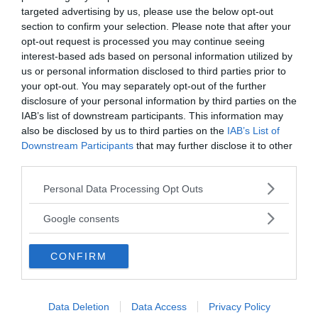
targeted advertising by us, please use the below opt-out
Gästskribent
section to confirm your selection. Please note that after your
externskribent@newsvoice.se
opt-out request is processed you may continue seeing
interest-based ads based on personal information utilized by
us or personal information disclosed to third parties prior to
your opt-out. You may separately opt-out of the further
disclosure of your personal information by third parties on the
IAB’s list of downstream participants. This information may
also be disclosed by us to third parties on the
IAB’s List of
Downstream Participants
that may further disclose it to other
third parties.
Please note that this website/app uses one or more Google
Personal Data Processing Opt Outs
services and may gather and store information including but
Prenumerera på vårt nyhetsbrev
not limited to your visit or usage behaviour. You may click to
Google consents
grant or deny consent to Google and its third-party tags to
use your data for below specified purposes in below Google
Få NewsVoice nyhets-mail
CONFIRM
consent section.
Data Deletion
Data Access
Privacy Policy