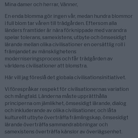
Mina damer och herrar, Vänner,
En enda blomma gör ingen vår, medan hundra blommor
i full blom tar våren till trädgården. Eftersom alla
länders framtider är nära förknippade med varandra
spelar tolerans, samexistens, utbyte och ömsesidigt
lärande mellan olika civilisationer en oersättlig roll i
främjandet av mänsklighetens
moderniseringsprocess och får trädgården av
världens civilisationer att blomstra.
Här vill jag föreslå det globala civilisationsinitiativet.
Vi förespråkar respekt för civilisationernas variation
och mångfald. Länderna måste upprätthålla
principerna om jämlikhet, ömsesidigt lärande, dialog
och inkluderande av olika civilisationer, och låta
kulturellt utbyte överträffa främlingskap, ömsesidigt
lärande överträffa sammandrabbningar och
samexistens överträffa känslor av överlägsenhet.