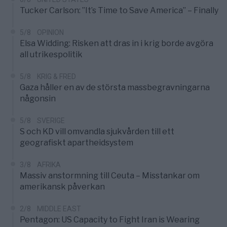
Tucker Carlson: ”It’s Time to Save America” – Finally
5/8
OPINION
Elsa Widding: Risken att dras in i krig borde avgöra
all utrikespolitik
5/8
KRIG & FRED
Gaza håller en av de största massbegravningarna
någonsin
5/8
SVERIGE
S och KD vill omvandla sjukvården till ett
geografiskt apartheidsystem
3/8
AFRIKA
Massiv anstormning till Ceuta – Misstankar om
amerikansk påverkan
2/8
MIDDLE EAST
Pentagon: US Capacity to Fight Iran is Wearing