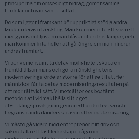
principerna om ömsesidigt bidrag, gemensamma
fördelar och win-win-resultat.
De som ligger i framkant bör uppriktigt stödja andra
länder i deras utveckling. Man kommer inte att ses i ett
mer gynnsamt ljus om man blåser ut andras lampor, och
man kommer inte heller att gå längre om man hindrar
andras framfart.
Vi bör gemensamt ta del av möjligheter, skapa en
framtid tillsammans och göra mänsklighetens
moderniseringsfördelar större för att se till att fler
människor får ta del av moderniseringsresultaten på
ett mer rättvist sätt. Vi motsätter oss bestämt
metoden att vidmakthålla sitt eget
utvecklingsprivilegium genom att undertrycka och
begränsa andra länders strävan efter modernisering.
Vi måste gå vidare med entreprenöriellt driv och
säkerställa ett fast ledarskap i fråga om
modernisering. Moderniseringen faller inte per