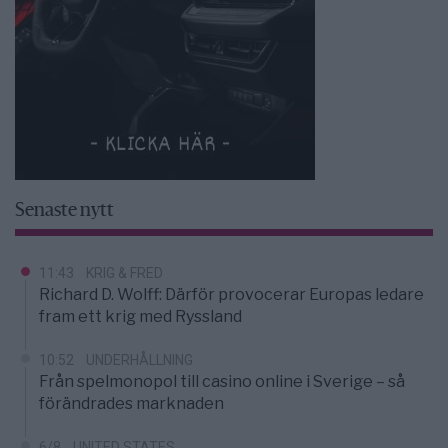
Senaste nytt
11:43
KRIG & FRED
Richard D. Wolff: Därför provocerar Europas ledare
fram ett krig med Ryssland
10:52
UNDERHÅLLNING
Från spelmonopol till casino online i Sverige – så
förändrades marknaden
6/8
UNITED STATES