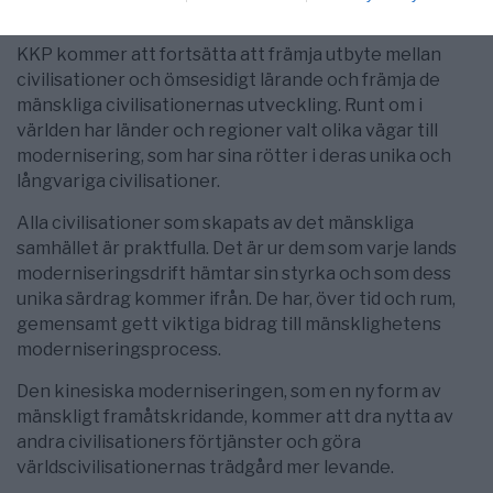
expansion.
KKP kommer att fortsätta att främja utbyte mellan
civilisationer och ömsesidigt lärande och främja de
mänskliga civilisationernas utveckling. Runt om i
världen har länder och regioner valt olika vägar till
modernisering, som har sina rötter i deras unika och
långvariga civilisationer.
Alla civilisationer som skapats av det mänskliga
samhället är praktfulla. Det är ur dem som varje lands
moderniseringsdrift hämtar sin styrka och som dess
unika särdrag kommer ifrån. De har, över tid och rum,
gemensamt gett viktiga bidrag till mänsklighetens
moderniseringsprocess.
Den kinesiska moderniseringen, som en ny form av
mänskligt framåtskridande, kommer att dra nytta av
andra civilisationers förtjänster och göra
världscivilisationernas trädgård mer levande.