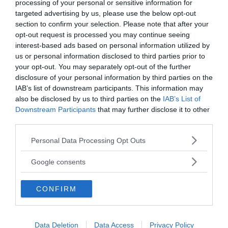
att söka hegemoni när de väl blir starka. Vad Kina
processing of your personal or sensitive information for
eftersträvar är den rätta vägen för fredlig utveckling.
targeted advertising by us, please use the below opt-out
section to confirm your selection. Please note that after your
Vi strävar efter att lösa meningsskiljaktigheter genom
opt-out request is processed you may continue seeing
dialog och tvister genom samarbete. Vi motsätter oss
interest-based ads based on personal information utilized by
bestämt hegemoni och maktpolitik i alla dess former.
us or personal information disclosed to third parties prior to
Vi förespråkar solidaritet och en win-win-mentalitet
your opt-out. You may separately opt-out of the further
när det gäller att hantera komplexa och
disclosure of your personal information by third parties on the
IAB’s list of downstream participants. This information may
sammanflätade säkerhetsutmaningar för att skapa en
also be disclosed by us to third parties on the
IAB’s List of
rättvis säkerhetsarkitektur som byggs upp och delas
Downstream Participants
that may further disclose it to other
av alla.
third parties.
Världen behöver inget nytt kallt krig. Att i demokratins
Please note that this website/app uses one or more Google
Personal Data Processing Opt Outs
namn underblåsa splittring och konfrontationer är i sig
services and may gather and store information including but
självt ett brott mot den demokratiska andan.
not limited to your visit or usage behaviour. You may click to
Google consents
grant or deny consent to Google and its third-party tags to
Detta kommer inte att få något stöd. Det leder bara till
use your data for below specified purposes in below Google
oändlig skada. Ett moderniserat Kina kommer att
CONFIRM
consent section.
stärka kraften för världsfred och internationell
rättvisa. Oavsett vilken utvecklingsnivå Kina uppnår
kommer landet aldrig att sträva efter hegemoni eller
Data Deletion
Data Access
Privacy Policy