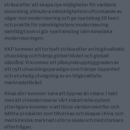
sträva efter att skapa nya möjligheter för världens
utveckling, stimulera mänsklighetens utforskande av
vägar mot modernisering och ge nya bidrag till teori
och praktik för mänsklighetens modernisering
samtidigt som vi gör nya framsteg i den kinesiska
moderniseringen.
KKP kommer att fortsatt sträva efter en högkvalitativ
utveckling och främja global tillväxt och globalt
välstånd. Vi kommer att påskynda uppbyggnaden av
ett nytt utvecklingsparadigm som främjar öppenhet
och en stadig utvidgning av en högkvalitativ
marknadstillväxt.
Kinas dörr kommer bara att öppnas än vidare. I takt
med att vi moderniserar vårt industriella system
ytterligare kommer vi att förse världen med fler och
bättre produkter som tillverkas och skapas i Kina, och
med kinesisk marknad i större skala och med starkare
efterfrågan.