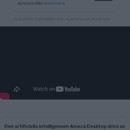
sponsra eller
annonsera
.
- AV NEWSVOICE REDAKTION
PUBLICERAD 4 SEPTEMBER 2023
Den artificiella intelligensen Ameca Desktop drivs av