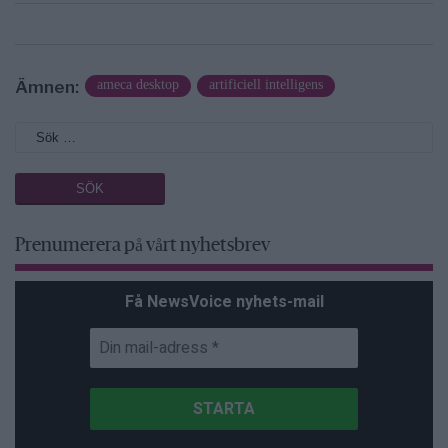
Ämnen:
ameca desktop
artificiell intelligens
Prenumerera på vårt nyhetsbrev
Få NewsVoice nyhets-mail