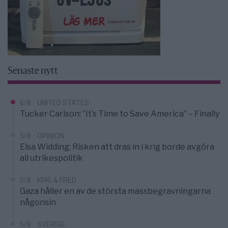
Senaste nytt
6/8
UNITED STATES
Tucker Carlson: ”It’s Time to Save America” – Finally
5/8
OPINION
Elsa Widding: Risken att dras in i krig borde avgöra
all utrikespolitik
5/8
KRIG & FRED
Gaza håller en av de största massbegravningarna
någonsin
5/8
SVERIGE