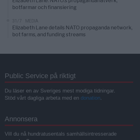
Elizabeth Lane: NATO:s propagandanätverk,
botfarmar och finansiering
31/7
MEDIA
Elizabeth Lane details NATO propaganda network,
bot farms, and funding streams
Public Service på riktigt
Du läser en av Sveriges mest modiga tidningar.
Stöd vårt dagliga arbeta med en
donation
.
Annonsera
Vill du nå hundratusentals samhällsintresserade