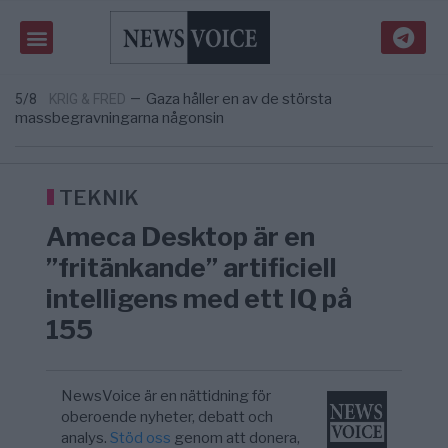
om amerikansk påverkan
Tucker Carlson: ”It’s Time to Save
6/8
UNITED STATES
—
America” – Finally
Elsa Widding: Risken att dras in i krig borde
5/8
OPINION
—
avgöra all utrikespolitik
Gaza håller en av de största
5/8
KRIG & FRED
—
massbegravningarna någonsin
S och KD vill omvandla sjukvården till ett
5/8
SVERIGE
—
geografiskt apartheidsystem
Massiv anstormning till Ceuta – Misstankar
3/8
AFRIKA
—
om amerikansk påverkan
TEKNIK
Tucker Carlson: ”It’s Time to Save
6/8
UNITED STATES
—
Ameca Desktop är en
America” – Finally
”fritänkande” artificiell
intelligens med ett IQ på
155
NewsVoice är en nättidning för
oberoende nyheter, debatt och
analys.
Stöd oss
genom att donera,