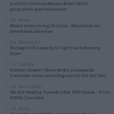
S och KD vill omvandla sjukvården till ett
geografiskt apartheidsystem
3/8
AFRIKA
Massiv anstormning till Ceuta – Misstankar om
amerikansk påverkan
2/8
MIDDLE EAST
Pentagon: US Capacity to Fight Iran is Wearing
Down
1/8
VÄRLDEN
Stephen Brawer: Västerländsk propaganda
framställer Kinas utveckling som ett hot mot Väst
1/8
WAR & PEACE
We Are Heading Towards a War With Russia – It Can
Still Be Cancelled
1/8
MEDIA