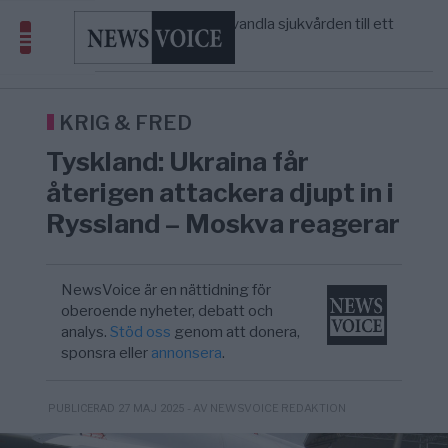
massbegravningarna någonsin
S och KD vill omvandla sjukvården till ett
5/8
SVERIGE
—
geografiskt apartheidsystem
Massiv anstormning till Ceuta – Misstankar
3/8
AFRIKA
—
om amerikansk påverkan
Tucker Carlson: ”It’s Time to Save
12:14
UNITED STATES
—
America” – Finally
KRIG & FRED
Tyskland: Ukraina får
återigen attackera djupt in i
Ryssland – Moskva reagerar
NewsVoice är en nättidning för
oberoende nyheter, debatt och
analys.
Stöd oss
genom att donera,
sponsra eller
annonsera
.
- AV NEWSVOICE REDAKTION
PUBLICERAD 27 MAJ 2025