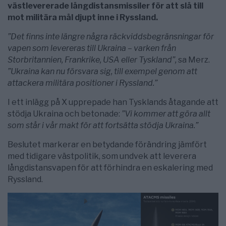
västlevererade långdistansmissiler för att slå till
mot militära mål djupt inne i Ryssland.
”Det finns inte längre några räckviddsbegränsningar för
vapen som levereras till Ukraina – varken från
Storbritannien, Frankrike, USA eller Tyskland”,
sa Merz.
”Ukraina kan nu försvara sig, till exempel genom att
attackera militära positioner i Ryssland.”
I ett inlägg på X upprepade han Tysklands åtagande att
stödja Ukraina och betonade:
”Vi kommer att göra allt
som står i vår makt för att fortsätta stödja Ukraina.”
Beslutet markerar en betydande förändring jämfört
med tidigare västpolitik, som undvek att leverera
långdistansvapen för att förhindra en eskalering med
Ryssland.