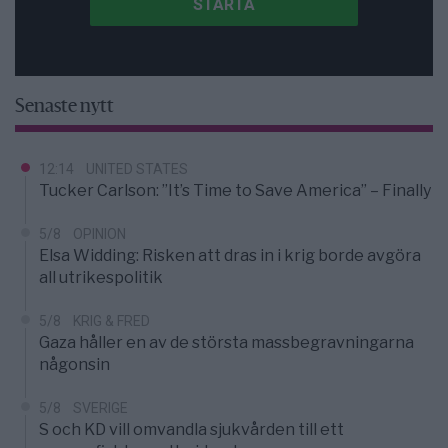
Senaste nytt
12:14
UNITED STATES
Tucker Carlson: ”It’s Time to Save America” – Finally
5/8
OPINION
Elsa Widding: Risken att dras in i krig borde avgöra
all utrikespolitik
5/8
KRIG & FRED
Gaza håller en av de största massbegravningarna
någonsin
5/8
SVERIGE
S och KD vill omvandla sjukvården till ett