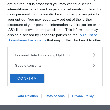
vapenleveranser till Ukraina och hävdat att de
opt-out request is processed you may continue seeing
förlänger konflikten. Moskvas oro intensifierades
interest-based ads based on personal information utilized by
efter att Ukraina började använda västlevererade
us or personal information disclosed to third parties prior to
långdistansvapen, såsom
Storm Shadow
och ATACMS,
your opt-out. You may separately opt-out of the further
mot ryska mål 2024.
disclosure of your personal information by third parties on the
IAB’s list of downstream participants. This information may
Som svar uppdaterade Ryssland sin kärnvapendoktrin i
also be disclosed by us to third parties on the
IAB’s List of
november 2024 och utvidgade villkoren för en
Downstream Participants
that may further disclose it to other
potentiell kärnvapensvar till att omfatta aggression
third parties.
från en icke-kärnvapenstater som stöds av en
Please note that this website/app uses one or more Google
kärnvapenmakt, vilket man betraktar som en
Personal Data Processing Opt Outs
services and may gather and store information including but
”gemensam attack”.
Trots detta fastslår doktrinen att
not limited to your visit or usage behaviour. You may click to
Google consents
kärnvapen är en
”extrem och nödvändig åtgärd”.
grant or deny consent to Google and its third-party tags to
use your data for below specified purposes in below Google
Politikskiftet kommer mitt i försiktiga
CONFIRM
consent section.
fredsansträngningar. Tidigare denna månad höll
Ryssland och Ukraina sina första direkta samtal sedan
2022, där man enades om ett utbyte av 1000 fångar
Data Deletion
Data Access
Privacy Policy
mot 1000 fångar och att lägga fram detaljerade förslag
till vapenvila.