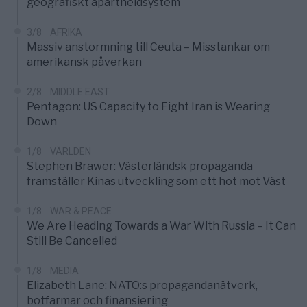
geografiskt apartheidsystem
3/8
AFRIKA
Massiv anstormning till Ceuta – Misstankar om
amerikansk påverkan
2/8
MIDDLE EAST
Pentagon: US Capacity to Fight Iran is Wearing
Down
1/8
VÄRLDEN
Stephen Brawer: Västerländsk propaganda
framställer Kinas utveckling som ett hot mot Väst
1/8
WAR & PEACE
We Are Heading Towards a War With Russia – It Can
Still Be Cancelled
1/8
MEDIA
Elizabeth Lane: NATO:s propagandanätverk,
botfarmar och finansiering