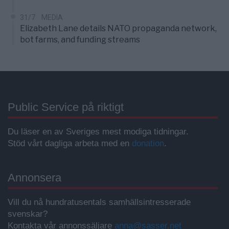
31/7
MEDIA
Elizabeth Lane details NATO propaganda network,
bot farms, and funding streams
Public Service på riktigt
Du läser en av Sveriges mest modiga tidningar.
Stöd vårt dagliga arbeta med en
donation
.
Annonsera
Vill du nå hundratusentals samhällsintresserade
svenskar?
Kontakta vår annonssäljare
anna@sasser.net