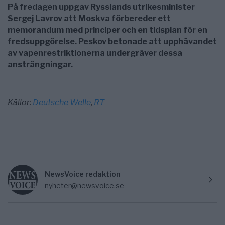
På fredagen uppgav Rysslands utrikesminister
Sergej Lavrov att Moskva förbereder ett
memorandum med principer och en tidsplan för en
fredsuppgörelse. Peskov betonade att upphävandet
av vapenrestriktionerna undergräver dessa
ansträngningar.
Källor:
Deutsche Welle
,
RT
NewsVoice redaktion
nyheter@newsvoice.se