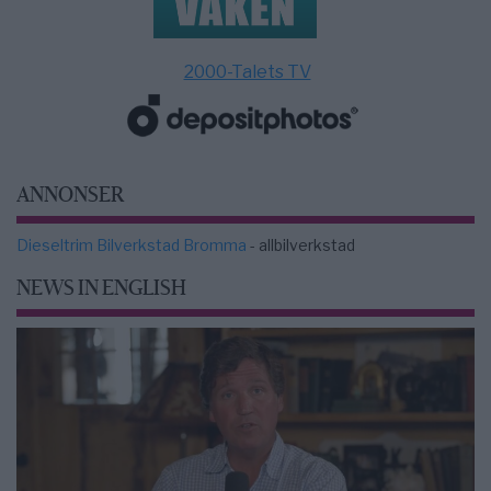
2000-Talets TV
ANNONSER
Dieseltrim Bilverkstad Bromma
- allbilverkstad
NEWS IN ENGLISH