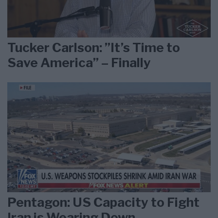
Tucker Carlson: ”It’s Time to
Save America” – Finally
Pentagon: US Capacity to Fight
Iran is Wearing Down