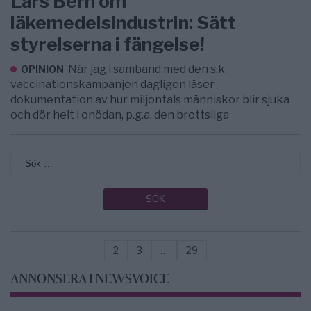
Lars Bern om
läkemedelsindustrin: Sätt
styrelserna i fängelse!
När jag i samband med den s.k.
OPINION
vaccinationskampanjen dagligen läser
dokumentation av hur miljontals människor blir sjuka
och dör helt i onödan, p.g.a. den brottsliga
2
3
…
29
ANNONSERA I NEWSVOICE