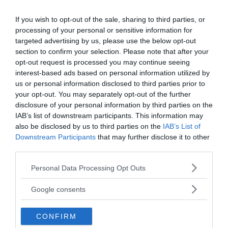
If you wish to opt-out of the sale, sharing to third parties, or
processing of your personal or sensitive information for
targeted advertising by us, please use the below opt-out
section to confirm your selection. Please note that after your
opt-out request is processed you may continue seeing
interest-based ads based on personal information utilized by
us or personal information disclosed to third parties prior to
your opt-out. You may separately opt-out of the further
disclosure of your personal information by third parties on the
IAB’s list of downstream participants. This information may
also be disclosed by us to third parties on the
IAB’s List of
Tankesmedjan Kreaprenör: En
Downstream Participants
that may further disclose it to other
plan för Sverige är redan
third parties.
lanserad av ett parti
Please note that this website/app uses one or more Google
Personal Data Processing Opt Outs
services and may gather and store information including but
not limited to your visit or usage behaviour. You may click to
Google consents
grant or deny consent to Google and its third-party tags to
use your data for below specified purposes in below Google
CONFIRM
consent section.
Stöd NewsVoice