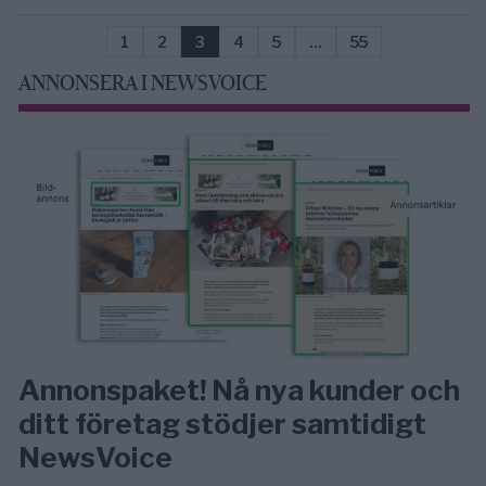
1
2
3
4
5
…
55
ANNONSERA I NEWSVOICE
Annonspaket! Nå nya kunder och
ditt företag stödjer samtidigt
NewsVoice