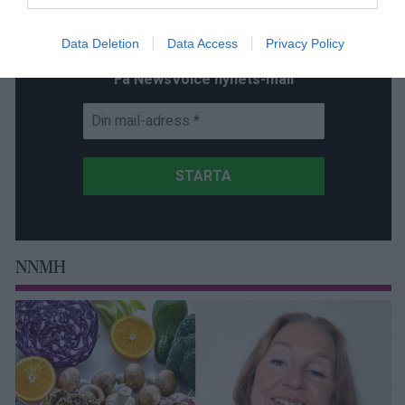
Prenumerera
Data Deletion
Data Access
Privacy Policy
Få NewsVoice nyhets-mail
NNMH