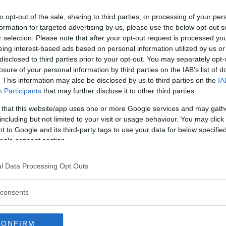
to opt-out of the sale, sharing to third parties, or processing of your per
Regeringen ger
formation for targeted advertising by us, please use the below opt-out s
r selection. Please note that after your opt-out request is processed y
bidrag för
eing interest-based ads based on personal information utilized by us or
energieffektivar
disclosed to third parties prior to your opt-out. You may separately opt-
bostäder – Ansö
losure of your personal information by third parties on the IAB’s list of
september
. This information may also be disclosed by us to third parties on the
IA
Participants
that may further disclose it to other third parties.
KREAPRENÖR
 that this website/app uses one or more Google services and may gath
including but not limited to your visit or usage behaviour. You may click 
 to Google and its third-party tags to use your data for below specifi
rige:
ogle consent section.
l Data Processing Opt Outs
consents
Tankesmedjan
Kreaprenör: En p
 svenska försvarets
för Sverige är re
CONFIRM