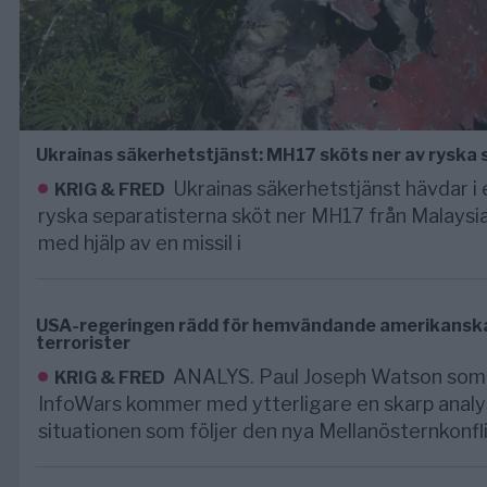
Ukrainas säkerhetstjänst: MH17 sköts ner av ryska 
Ukrainas säkerhetstjänst hävdar i e
KRIG & FRED
ryska separatisterna sköt ner MH17 från Malaysia
med hjälp av en missil i
USA-regeringen rädd för hemvändande amerikanska s
terrorister
ANALYS. Paul Joseph Watson som 
KRIG & FRED
InfoWars kommer med ytterligare en skarp analy
situationen som följer den nya Mellanösternkonf