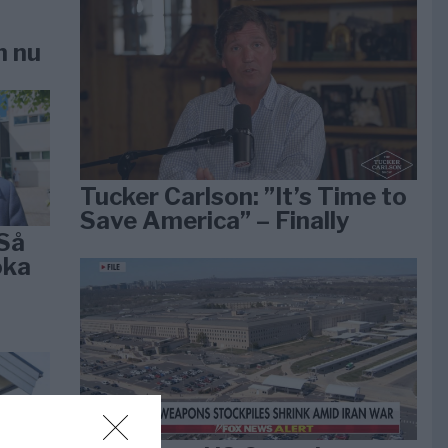
n nu
Tucker Carlson: ”It’s Time to
Save America” – Finally
Så
öka