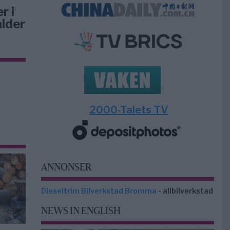
r i
ålder
2000-Talets TV
ANNONSER
Dieseltrim Bilverkstad Bromma
- allbilverkstad
NEWS IN ENGLISH