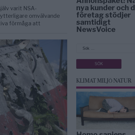
Annonspaket! N
nya kunder och d
älv varit NSA-
företag stödjer
d ytterligare omvälvande
samtidigt
tiva förmåga att
NewsVoice
KLIMAT MILJÖ NATUR
Homo sapiens