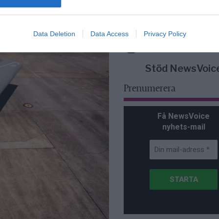
ner som är
lanserad av ett p
Data Deletion
Data Access
Privacy Policy
Stöd NewsVoic
Prenumerera
Få NewsVoice
nyhets-mail