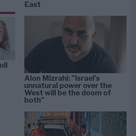
East
oll
Alon Mizrahi: ”Israel’s
unnatural power over the
West will be the doom of
both”