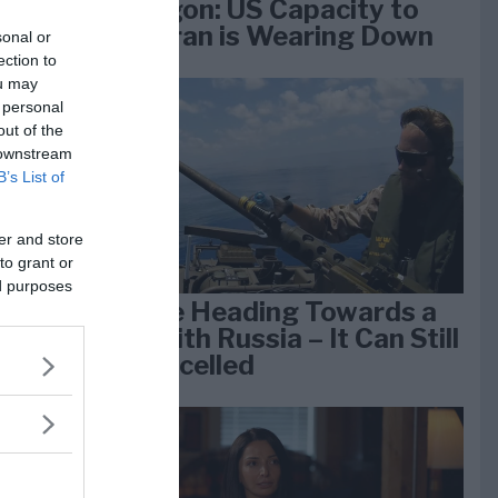
Pentagon: US Capacity to
Fight Iran is Wearing Down
sonal or
ection to
ou may
 personal
e
out of the
k 1
 downstream
B’s List of
er and store
to grant or
ed purposes
We Are Heading Towards a
War With Russia – It Can Still
Be Cancelled
lan
dan