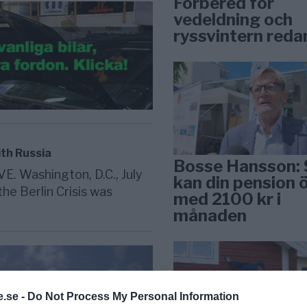
Förbered för
vedeldning och
ryssvintern reda
ith Russia
Bosse Hansson: 
 Washington, D.C., July
kan din pension 
he Berlin Crisis was
med 2100 kr i
månaden
.se -
Do Not Process My Personal Information