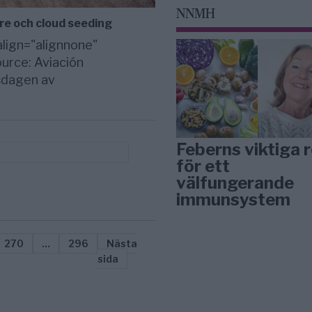
NNMH
are och cloud seeding
lign="alignnone"
urce: Aviación
sdagen av
Feberns viktiga r
för ett
välfungerande
immunsystem
270
…
296
Nästa
sida