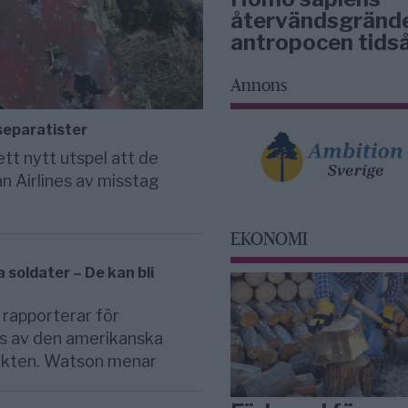
återvändsgrände
antropocen tids
Annons
separatister
tt nytt utspel att de
n Airlines av misstag
EKONOMI
oldater – De kan bli
rapporterar för
s av den amerikanska
likten. Watson menar