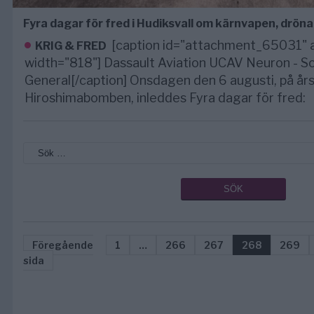
Fyra dagar för fred i Hudiksvall om kärnvapen, drön
[caption id="attachment_65031" a
KRIG & FRED
width="818"] Dassault Aviation UCAV Neuron - So
General[/caption] Onsdagen den 6 augusti, på år
Hiroshimabomben, inleddes Fyra dagar för fred:
Föregående
1
…
266
267
268
269
sida