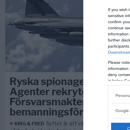
If you wish 
sensitive in
confirm you
continue se
information 
further disc
participants
Downstream 
Please note
information 
deny consent
Ryska spionaget mot Sve
in below Go
Agenter rekryteras till
Persona
Försvarsmakten via
bemanningsföretag
Google 
Syftet är att väcka debatt om det
KRIG & FRED