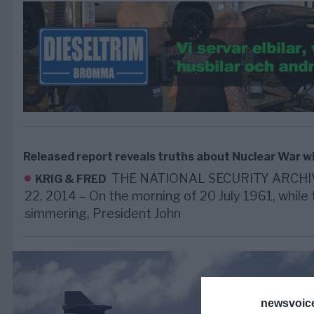
Released report reveals truths about Nuclear War w
THE NATIONAL SECURITY ARCHIVE.
KRIG & FRED
22, 2014 – On the morning of 20 July 1961, while t
simmering, President John
newsvoice