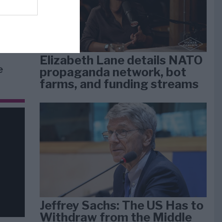
arti
Elizabeth Lane details NATO
e
propaganda network, bot
farms, and funding streams
Jeffrey Sachs: The US Has to
Withdraw from the Middle