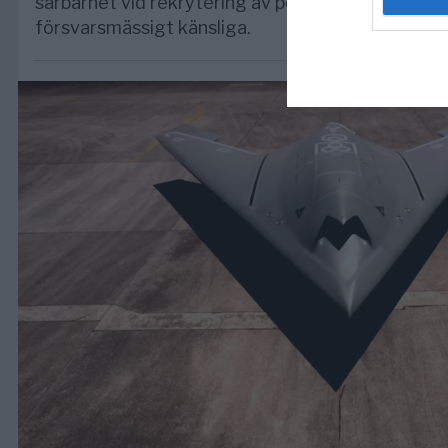
sårbarhet vid rekrytering av personal till positio
försvarsmässigt känsliga.