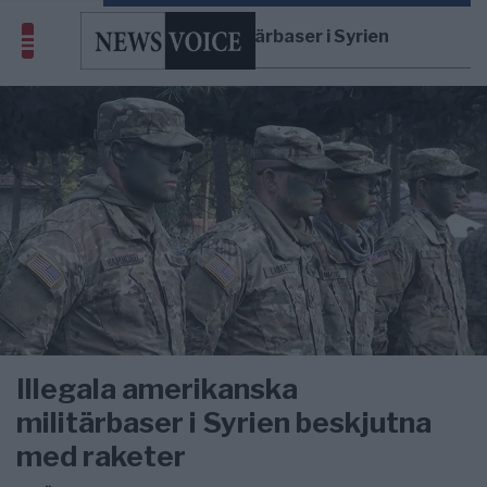
amerikanska militärbaser i Syrien
Illegala amerikanska
militärbaser i Syrien beskjutna
med raketer