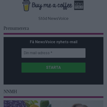
Stöd NewsVoice
Prenumerera
Få NewsVoice nyhets-mail
NNMH