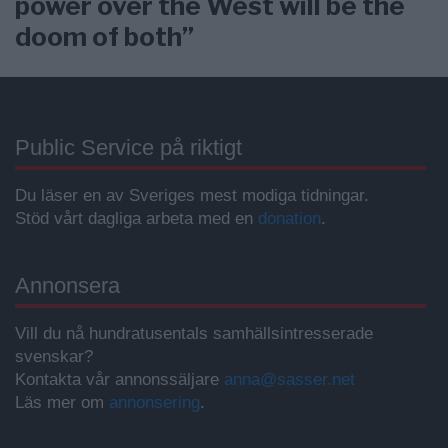
power over the West will be the
doom of both”
Public Service på riktigt
Du läser en av Sveriges mest modiga tidningar.
Stöd vårt dagliga arbeta med en
donation
.
Annonsera
Vill du nå hundratusentals samhällsintresserade
svenskar?
Kontakta vår annonssäljare
anna@sasser.net
Läs mer om
annonsering
.