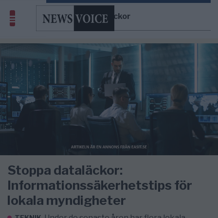
dataläckor
Stoppa dataläckor:
Informationssäkerhetstips för
lokala myndigheter
Under de senaste åren har flera lokala
TEKNIK