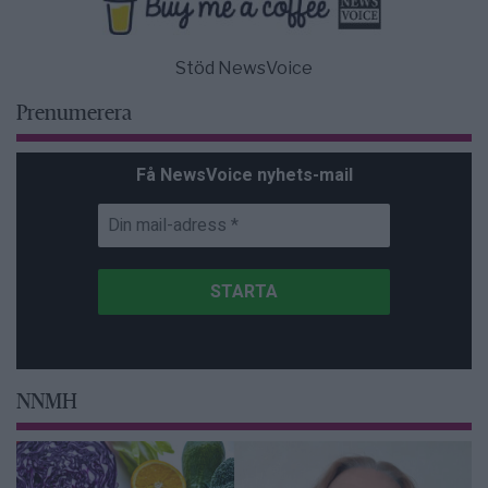
Stöd NewsVoice
Prenumerera
Få NewsVoice nyhets-mail
NNMH