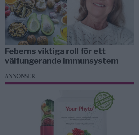
Feberns viktiga roll för ett
välfungerande immunsystem
ANNONSER