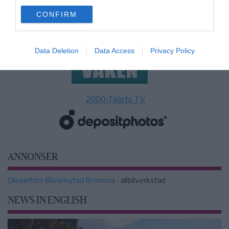
use your data for below specified purposes in below Google
CONFIRM
consent section.
Data Deletion
Data Access
Privacy Policy
2000-Talets TV
ANNONSER
Dieseltrim Bilverkstad Bromma
- allbilverkstad
NEWS IN ENGLISH