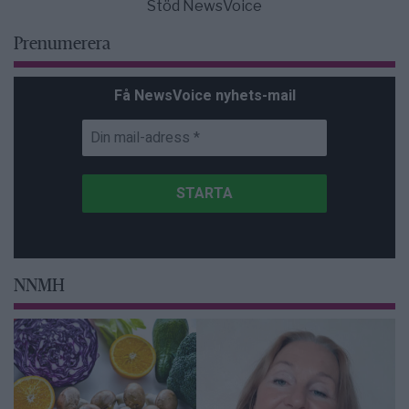
Stöd NewsVoice
Prenumerera
Få NewsVoice nyhets-mail
NNMH