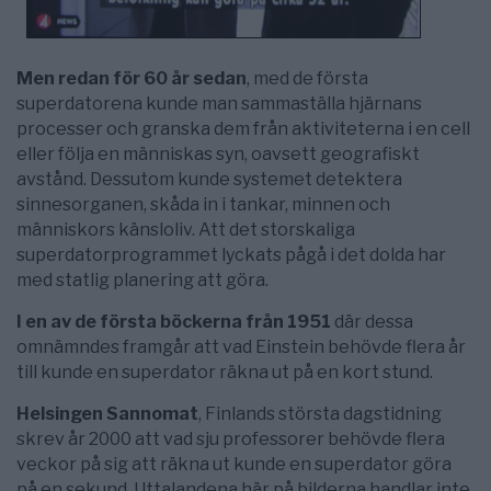
Men redan för 60 år sedan
, med de första
superdatorena kunde man sammaställa hjärnans
processer och granska dem från aktiviteterna i en cell
eller följa en människas syn, oavsett geografiskt
avstånd. Dessutom kunde systemet detektera
sinnesorganen, skåda in i tankar, minnen och
människors känsloliv. Att det storskaliga
superdatorprogrammet lyckats pågå i det dolda har
med statlig planering att göra.
I en av de första böckerna från 1951
där dessa
omnämndes framgår att vad Einstein behövde flera år
till kunde en superdator räkna ut på en kort stund.
Helsingen Sannomat
, Finlands största dagstidning
skrev år 2000 att vad sju professorer behövde flera
veckor på sig att räkna ut kunde en superdator göra
på en sekund. Uttalandena här på bilderna handlar inte