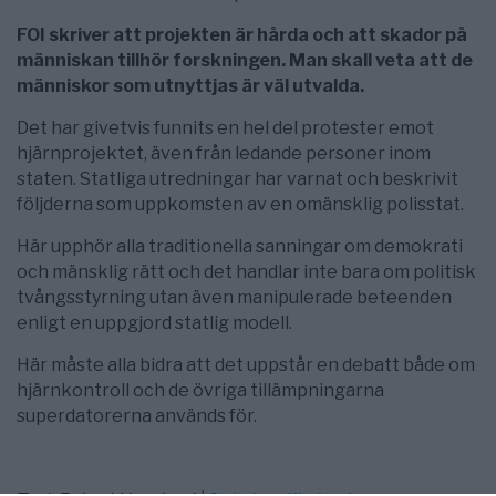
FOI skriver att projekten är hårda och att skador på
människan tillhör forskningen. Man skall veta att de
människor som utnyttjas är väl utvalda.
Det har givetvis funnits en hel del protester emot
hjärnprojektet, även från ledande personer inom
staten. Statliga utredningar har varnat och beskrivit
följderna som uppkomsten av en omänsklig polisstat.
Här upphör alla traditionella sanningar om demokrati
och mänsklig rätt och det handlar inte bara om politisk
tvångsstyrning utan även manipulerade beteenden
enligt en uppgjord statlig modell.
Här måste alla bidra att det uppstår en debatt både om
hjärnkontroll och de övriga tillämpningarna
superdatorerna används för.