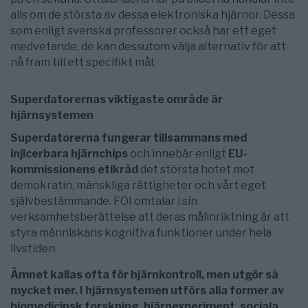
alls om de största av dessa elektroniska hjärnor. Dessa
som enligt svenska professorer också har ett eget
medvetande, de kan dessutom välja alternativ för att
nå fram till ett specifikt mål.
Superdatorernas viktigaste område är
hjärnsystemen
Superdatorerna fungerar tillsammans med
injicerbara hjärnchips
och innebär enligt
EU-
kommissionens etikråd
det största hotet mot
demokratin, mänskliga rättigheter och vårt eget
självbestämmande. FOI omtalar i sin
verksamhetsberättelse att deras målinriktning är att
styra människans kognitiva funktioner under hela
livstiden.
Ämnet kallas ofta för hjärnkontroll, men utgör så
mycket mer. I hjärnsystemen utförs alla former av
biomedicinsk forskning, hjärnexperiment, sociala