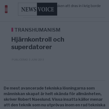
America” – Finally
Elsa Widding: Risken att dras in i krig borde
5/8
OPINION
—
avgöra all utrikespolitik
Gaza håller en av de största
5/8
KRIG & FRED
—
massbegravningarna någonsin
Richard D. Wolff: Därför provocerar
8/8
KRIG & FRED
—
Europas ledare fram ett krig med Rys ...
TRANSHUMANISM
Hjärnkontroll och
superdatorer
PUBLICERAD 3 JUNI 2013
De mest avancerade tekniska lösningarna som
människan skapat är helt okända för allmänheten,
skriver Robert Naeslund. Vissa insatta källor menar
att den teknik som nu utprövas inom en rad tekniska