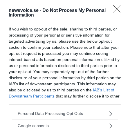
Text: Robert Naeslund |
Se hela artikelserien
newsvoice.se -
Do Not Process My Personal
Information
If you wish to opt-out of the sale, sharing to third parties, or
processing of your personal or sensitive information for
targeted advertising by us, please use the below opt-out
section to confirm your selection. Please note that after your
opt-out request is processed you may continue seeing
interest-based ads based on personal information utilized by
us or personal information disclosed to third parties prior to
your opt-out. You may separately opt-out of the further
disclosure of your personal information by third parties on the
IAB’s list of downstream participants. This information may
also be disclosed by us to third parties on the
IAB’s List of
Downstream Participants
that may further disclose it to other
third parties.
Ämnen:
foi
gustav giertz
hjärnkontroll
Please note that this website/app uses one or more Google
professor abrikosov
superdatorer
Personal Data Processing Opt Outs
services and may gather and store information including but
not limited to your visit or usage behaviour. You may click to
Google consents