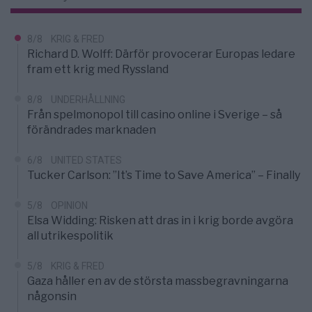
8/8
KRIG & FRED
Richard D. Wolff: Därför provocerar Europas ledare
fram ett krig med Ryssland
8/8
UNDERHÅLLNING
Från spelmonopol till casino online i Sverige – så
förändrades marknaden
6/8
UNITED STATES
Tucker Carlson: ”It’s Time to Save America” – Finally
5/8
OPINION
Elsa Widding: Risken att dras in i krig borde avgöra
all utrikespolitik
5/8
KRIG & FRED
Gaza håller en av de största massbegravningarna
någonsin