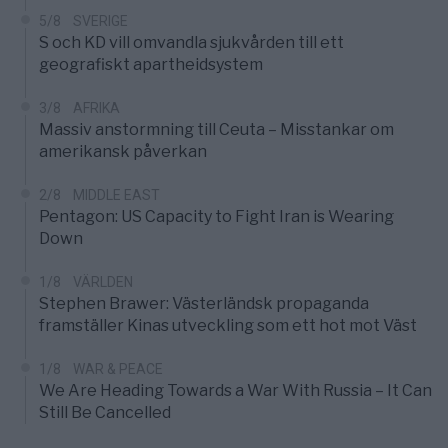
5/8
SVERIGE
S och KD vill omvandla sjukvården till ett
geografiskt apartheidsystem
3/8
AFRIKA
Massiv anstormning till Ceuta – Misstankar om
amerikansk påverkan
2/8
MIDDLE EAST
Pentagon: US Capacity to Fight Iran is Wearing
Down
1/8
VÄRLDEN
Stephen Brawer: Västerländsk propaganda
framställer Kinas utveckling som ett hot mot Väst
1/8
WAR & PEACE
We Are Heading Towards a War With Russia – It Can
Still Be Cancelled