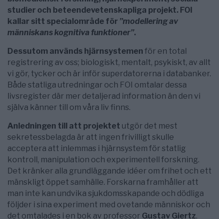
studier och beteendevetenskapliga projekt. FOI
kallar sitt specialområde för
”modellering av
människans kognitiva funktioner”
.
Dessutom används hjärnsystemen
för en total
registrering av oss; biologiskt, mentalt, psykiskt, av allt
vi gör, tycker och är inför superdatorerna i databanker.
Både statliga utredningar och FOI omtalar dessa
livsregister där mer detaljerad information än den vi
själva känner till om våra liv finns.
Anledningen till att projektet
utgör det mest
sekretessbelagda är att ingen frivilligt skulle
acceptera att inlemmas i hjärnsystem för statlig
kontroll, manipulation och experimentell forskning.
Det kränker alla grundläggande idéer om frihet och ett
mänskligt öppet samhälle. Forskarna framhåller att
man inte kan undvika sjukdomsskapande och dödliga
följder i sina experiment med ovetande människor och
det omtalades i en bok av professor
Gustav Giertz
.