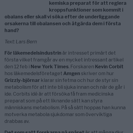
kemiska preparat för att reglera
kroppsfunktioner som kommit i
obalans eller skall vi söka efter de underliggande
orsakerna till obalansen och åtgärda dem i första
hand?
Text: Lars Bern
För läkemedelsindustrin
är intresset primärt det
första vilket framgår av en mycket intressant artikel
den 12 feb i
New York Times
. Forskaren
Kevin Corbit
hos läkemedelsföretaget
Amgen
skriver om hur
Grizzly-björnar
klarar sin fetma och hur de styr sin
metabolism för att inte bli sjuka innan och när de går i
ide. Corbits idé är att försöka få fram medicinska
preparat som på ett liknande sätt kan styra
människans metabolism. På så sätt hoppas han kunna
motverka metabola sjukdomar som överviktiga
drabbas av.
Det som satt forskarna på spåret
är att många djur