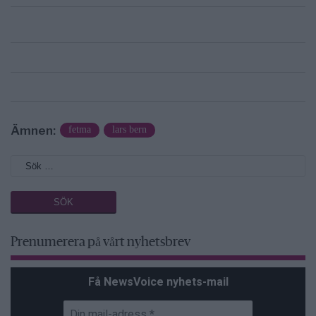
Ämnen:
fetma
lars bern
Prenumerera på vårt nyhetsbrev
Få NewsVoice nyhets-mail