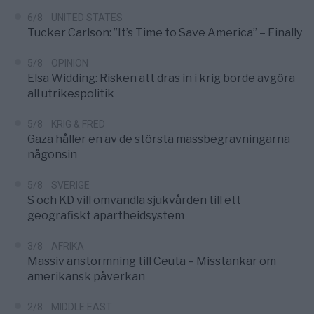
6/8
UNITED STATES
Tucker Carlson: ”It’s Time to Save America” – Finally
5/8
OPINION
Elsa Widding: Risken att dras in i krig borde avgöra
all utrikespolitik
5/8
KRIG & FRED
Gaza håller en av de största massbegravningarna
någonsin
5/8
SVERIGE
S och KD vill omvandla sjukvården till ett
geografiskt apartheidsystem
3/8
AFRIKA
Massiv anstormning till Ceuta – Misstankar om
amerikansk påverkan
2/8
MIDDLE EAST