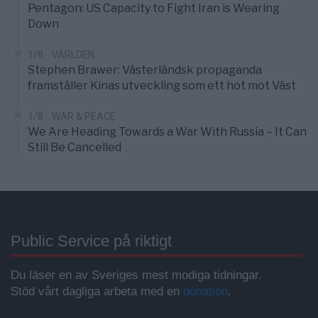
Pentagon: US Capacity to Fight Iran is Wearing
Down
1/8
VÄRLDEN
Stephen Brawer: Västerländsk propaganda
framställer Kinas utveckling som ett hot mot Väst
1/8
WAR & PEACE
We Are Heading Towards a War With Russia – It Can
Still Be Cancelled
Public Service på riktigt
Du läser en av Sveriges mest modiga tidningar.
Stöd vårt dagliga arbeta med en
donation
.