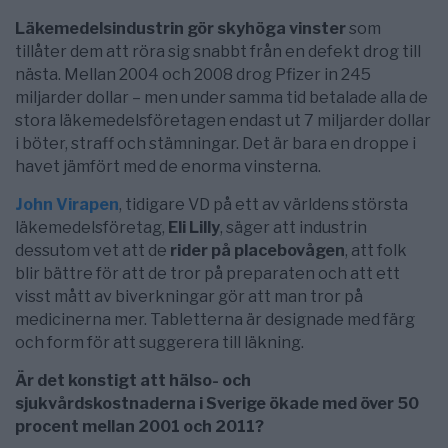
Läkemedelsindustrin gör skyhöga vinster
som
tillåter dem att röra sig snabbt från en defekt drog till
nästa. Mellan 2004 och 2008 drog Pfizer in 245
miljarder dollar – men under samma tid betalade alla de
stora läkemedelsföretagen endast ut 7 miljarder dollar
i böter, straff och stämningar. Det är bara en droppe i
havet jämfört med de enorma vinsterna.
John Virapen
, tidigare VD på ett av världens största
läkemedelsföretag,
Eli Lilly
, säger att industrin
dessutom vet att de
rider på placebovågen
, att folk
blir bättre för att de tror på preparaten och att ett
visst mått av biverkningar gör att man tror på
medicinerna mer. Tabletterna är designade med färg
och form för att suggerera till läkning.
Är det konstigt att hälso- och
sjukvårdskostnaderna i Sverige ökade med över 50
procent mellan 2001 och 2011?