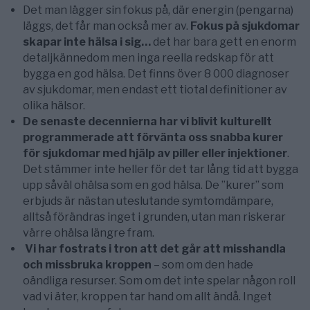
Det man lägger sin fokus på, där energin (pengarna)
läggs, det får man också mer av.
Fokus på sjukdomar
skapar inte hälsa i sig…
det har bara gett en enorm
detaljkännedom men inga reella redskap för att
bygga en god hälsa. Det finns över 8 000 diagnoser
av sjukdomar, men endast ett tiotal definitioner av
olika hälsor.
De senaste decennierna har vi blivit kulturellt
programmerade att förvänta oss snabba kurer
för sjukdomar med hjälp av piller eller injektioner
.
Det stämmer inte heller för det tar lång tid att bygga
upp såväl ohälsa som en god hälsa. De ”kurer” som
erbjuds är nästan uteslutande symtomdämpare,
alltså förändras inget i grunden, utan man riskerar
värre ohälsa längre fram.
Vi har fostrats i tron att det går att misshandla
och missbruka kroppen
– som om den hade
oändliga resurser. Som om det inte spelar någon roll
vad vi äter, kroppen tar hand om allt ändå. Inget