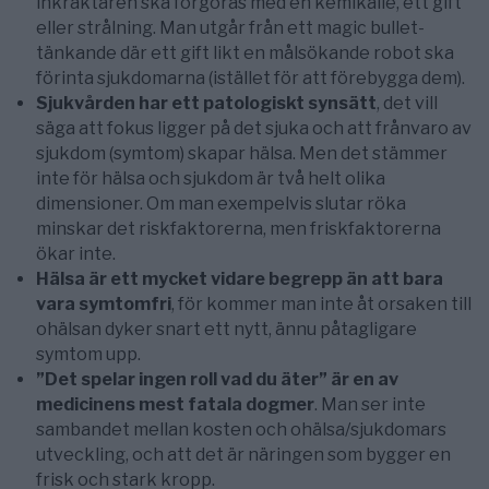
inkräktaren ska förgöras med en kemikalie, ett gift
eller strålning. Man utgår från ett magic bullet-
tänkande där ett gift likt en målsökande robot ska
förinta sjukdomarna (istället för att förebygga dem).
Sjukvården har ett patologiskt synsätt
, det vill
säga att fokus ligger på det sjuka och att frånvaro av
sjukdom (symtom) skapar hälsa. Men det stämmer
inte för hälsa och sjukdom är två helt olika
dimensioner. Om man exempelvis slutar röka
minskar det riskfaktorerna, men friskfaktorerna
ökar inte.
Hälsa är ett mycket vidare begrepp än att bara
vara symtomfri
, för kommer man inte åt orsaken till
ohälsan dyker snart ett nytt, ännu påtagligare
symtom upp.
”Det spelar ingen roll vad du äter” är en av
medicinens mest fatala dogmer
. Man ser inte
sambandet mellan kosten och ohälsa/sjukdomars
utveckling, och att det är näringen som bygger en
frisk och stark kropp.