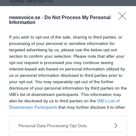
kunde vara mer fel.
Motorn (pengarna) bakom hela systemet är
Läkemedelsindustrin
, vars affärsprincip är att tjäna
newsvoice.se -
Do Not Process My Personal
pengar på att folk blir och förblir sjuka. Läkarna
Information
utbildas i detta synsätt, att leta det sjuka – inte att
stärka det friska och den självläkande kraften.
If you wish to opt-out of the sale, sharing to third parties, or
Vilket de facto är det enda som kan göra att vi läker.
processing of your personal or sensitive information for
Vi kan inte behandla kroppen, tankarna, känslorna
targeted advertising by us, please use the below opt-out
section to confirm your selection. Please note that after your
och själen separat för de hänger samman till en
opt-out request is processed you may continue seeing
fungerande helhet
. Det är helt ovetenskapligt att
interest-based ads based on personal information utilized by
separera dessa. När man behandlar varje kroppsdel
us or personal information disclosed to third parties prior to
för sig, är risken hög att symtomen bara vandrar till
your opt-out. You may separately opt-out of the further
andra ställen och patienten valsas runt i sjukvården.
disclosure of your personal information by third parties on the
IAB’s list of downstream participants. This information may
Vi har således detta system
eftersom den nuvarande
also be disclosed by us to third parties on the
IAB’s List of
sjukvården är uppbyggd enligt det gamla, daterade
Downstream Participants
that may further disclose it to other
synsättet från början av 1900-talet. Resultatet av det
third parties.
gamla maskinella paradigmet har blivit en mycket
Please note that this website/app uses one or more Google
kostsam och i längden ineffektiv sjukvårdsapparat,
Personal Data Processing Opt Outs
services and may gather and store information including but
vilket ingen har råd med längre. Det har byggt upp en