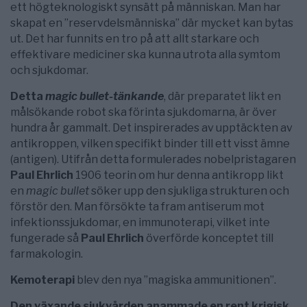
ett högteknologiskt synsätt på människan. Man har
skapat en ”reservdelsmänniska” där mycket kan bytas
ut. Det har funnits en tro på att allt starkare och
effektivare mediciner ska kunna utrota alla symtom
och sjukdomar.
Detta
magic bullet-tänkande
, där preparatet likt en
målsökande robot ska förinta sjukdomarna, är över
hundra år gammalt. Det inspirerades av upptäckten av
antikroppen, vilken specifikt binder till ett visst ämne
(antigen). Utifrån detta formulerades nobelpristagaren
Paul Ehrlich
1906 teorin om hur denna antikropp likt
en
magic bullet
söker upp den sjukliga strukturen och
förstör den. Man försökte ta fram antiserum mot
infektionssjukdomar, en immunoterapi, vilket inte
fungerade så
Paul Ehrlich
överförde konceptet till
farmakologin.
Kemoterapi
blev den nya ”magiska ammunitionen”.
Den växande sjukvården anammade en rent krigisk