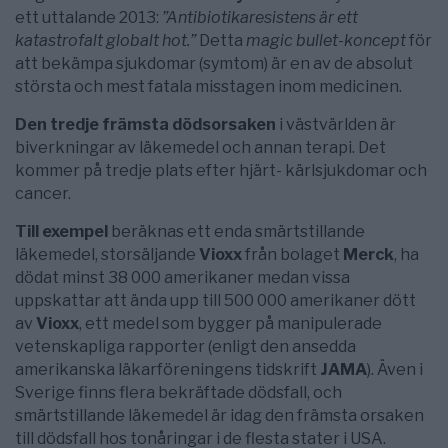
ett uttalande 2013:
”Antibiotikaresistens är ett
katastrofalt globalt hot.”
Detta
magic bullet-koncept
för
att bekämpa sjukdomar (symtom) är en av de absolut
största och mest fatala misstagen inom medicinen.
Den tredje främsta dödsorsaken
i västvärlden är
biverkningar av läkemedel och annan terapi. Det
kommer på tredje plats efter hjärt- kärlsjukdomar och
cancer.
Till exempel
beräknas ett enda smärtstillande
läkemedel, storsäljande
Vioxx
från bolaget
Merck
, ha
dödat minst 38 000 amerikaner medan vissa
uppskattar att ända upp till 500 000 amerikaner dött
av
Vioxx
, ett medel som bygger på manipulerade
vetenskapliga rapporter (enligt den ansedda
amerikanska läkarföreningens tidskrift
JAMA
). Även i
Sverige finns flera bekräftade dödsfall, och
smärtstillande läkemedel är idag den främsta orsaken
till dödsfall hos tonåringar i de flesta stater i USA.