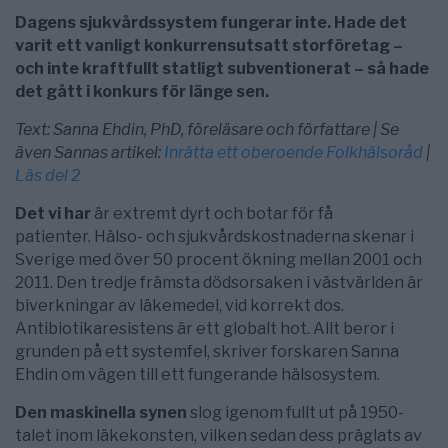
Dagens sjukvårdssystem fungerar inte. Hade det
varit ett vanligt konkurrensutsatt storföretag –
och inte kraftfullt statligt subventionerat – så hade
det gått i konkurs för länge sen.
Text: Sanna Ehdin, PhD, föreläsare och författare | Se
även Sannas artikel:
Inrätta ett oberoende Folkhälsoråd
|
Läs del 2
Det vi har
är extremt dyrt och botar för få
patienter. Hälso- och sjukvårdskostnaderna skenar i
Sverige med över 50 procent ökning mellan 2001 och
2011. Den tredje främsta dödsorsaken i västvärlden är
biverkningar av läkemedel, vid korrekt dos.
Antibiotikaresistens är ett globalt hot. Allt beror i
grunden på ett systemfel, skriver forskaren Sanna
Ehdin om vägen till ett fungerande hälsosystem.
Den maskinella synen
slog igenom fullt ut på 1950-
talet inom läkekonsten, vilken sedan dess präglats av