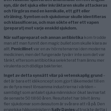
syn, där det sjuka eller inkräktaren skulle attackeras
och förgöras med en kemikalie, ett gift eller
strålning. Symtom och sjukdomar skulle identifieras
och klassificeras, och man sökte efter ett vapen
(preparat) mot varje enskild sjukdom.
När sulfapreparat och annan antibiotika
kom trodde
man att man funnit den
magic bullet
som skulle klara av
allt.
Penicillinet
var en av hörnstenarna i den moderna
medicinen, men det fungerade tyvärr inte som det var
tänkt, eftersom antibiotika selekterat fram ännu mer
virulenta och dödliga bakterier.
Inget av detta synsätt vilar på vetenskaplig grund
–
det är bara ett idékoncept som gjort läkemedel till en
av de fyra mest lönsamma industrierna i världen –
samtidigt som antalet sjuka människor ökat lavinartat
de senaste 50 till 60 åren. Resultatet har blivit ännu
fler sjukdomar som dessutom är svårare att rå på. Den
engelska hälsoministern
Sally Davies
uttryckte detta i