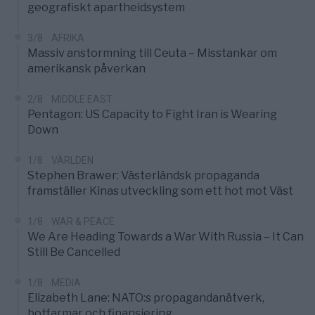
geografiskt apartheidsystem
3/8
AFRIKA
Massiv anstormning till Ceuta – Misstankar om
amerikansk påverkan
2/8
MIDDLE EAST
Pentagon: US Capacity to Fight Iran is Wearing
Down
1/8
VÄRLDEN
Stephen Brawer: Västerländsk propaganda
framställer Kinas utveckling som ett hot mot Väst
1/8
WAR & PEACE
We Are Heading Towards a War With Russia – It Can
Still Be Cancelled
1/8
MEDIA
Elizabeth Lane: NATO:s propagandanätverk,
botfarmar och finansiering