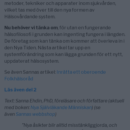
metoder, tekniker och apparater inom sjukvården,
vilket tas med över till den nya formen av
Hälsovårdande system.
Nu behöver vi tänka om
, för utan en fungerande
hälsofilosofi i grunden kan ingenting fungera i längden.
De företag som kan tänka om kommer att överleva in i
den Nya Tiden. Nästa artikel tar upp en
systemförändring som kan lägga grunden för ett nytt,
uppdaterat hälsosystem.
Se även Sannas artikel:
Inrätta ett oberoende
Folkhälsoråd
Läs även del 2
Text: Sanna Ehdin, PhD, föreläsare och författare (aktuell
med boken:
Nya Självläkande Människan
) (se
även
Sannas webbshop
)
”Nya åsikter blir alltid misstänkliggjorda,
och