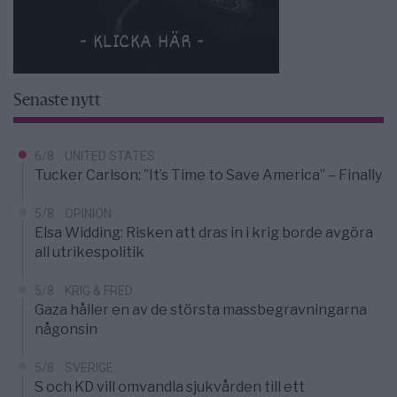
Senaste nytt
6/8
UNITED STATES
Tucker Carlson: ”It’s Time to Save America” – Finally
5/8
OPINION
Elsa Widding: Risken att dras in i krig borde avgöra
all utrikespolitik
5/8
KRIG & FRED
Gaza håller en av de största massbegravningarna
någonsin
5/8
SVERIGE
S och KD vill omvandla sjukvården till ett