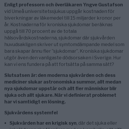
Enligt professorn och överläkaren Yngve Gustafson
vid Umeå universitetssjukus uppgår kostnaden för
biverkningar av läkemedel till 15 miljarder kronor per
år. Kostnaderna för kroniska sjukdomar beräknas
uppgå till 70 procent av de totala
hälsovårdskostnaderna, sjukdomar där sjukvården
huvudsakligen skriver ut symtomdämpande medel som
bara skapar ännu fler ”sjukdomar”. Kroniska sjukdomar
utgör även den vanligaste dödsorsaken i Sverige. Hur
kan vi ens fundera på att fortsätta på samma sätt?
Slutsatsen är: den moderna sjukvården och dess
mediciner slukar astronomiska summor, allt medan
nya sjukdomar uppstår och allt fler människor blir
sjuka och allt sjukare. När vi definierat problemet
har vi samtidigt en lösning.
Sjukvårdens systemfel
Sjukvården har en krigisk syn
, där det sjuka eller