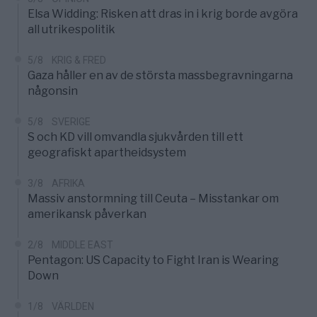
Elsa Widding: Risken att dras in i krig borde avgöra
all utrikespolitik
5/8
KRIG & FRED
Gaza håller en av de största massbegravningarna
någonsin
5/8
SVERIGE
S och KD vill omvandla sjukvården till ett
geografiskt apartheidsystem
3/8
AFRIKA
Massiv anstormning till Ceuta – Misstankar om
amerikansk påverkan
2/8
MIDDLE EAST
Pentagon: US Capacity to Fight Iran is Wearing
Down
1/8
VÄRLDEN