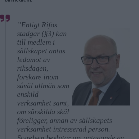
”Enligt Rifos
stadgar (§3) kan
till medlem i
sällskapet antas
ledamot av
riksdagen,
forskare inom
såväl allmän som
enskild
verksamhet samt,
om särskilda skäl
föreligger, annan av sällskapets
verksamhet intresserad person.
Styrelsen beslutar om antagande av