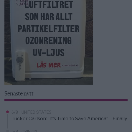
Senaste nytt
6/8
UNITED STATES
Tucker Carlson: ”It’s Time to Save America” – Finally
5/8
OPINION