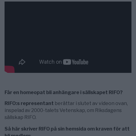
Får en homeopat bli anhängare i sällskapet RIFO?
RIFO:s representant
berättar i slutet av videon ovan,
inspelad av 2000-talets Vetenskap, om Riksdagens
sällskap RIFO.
Så här skriver RIFO på sin hemsida om kraven för att
bli medlem
: