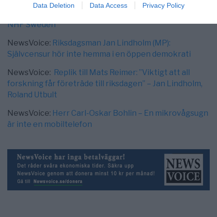
Data Deletion
Data Access
Privacy Policy
RIFO
NHF Sweden
NewsVoice:
Riksdagsman Jan Lindholm (MP):
Självcensur hör inte hemma i en öppen demokrati
NewsVoice:
Replik till Mats Reimer: ”Viktigt att all
forskning får företräde till riksdagen” – Jan Lindholm,
Roland Utbult
NewsVoice:
Herr Carl-Oskar Bohlin – En mikrovågsugn
är inte en mobiltelefon