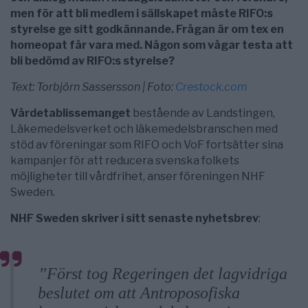
men för att bli medlem i sällskapet måste RIFO:s
styrelse ge sit
t godkännande. Frågan är om tex en
homeopat får vara med. Någon som vågar testa att
bli bedömd av RIFO:s styrelse?
Text: Torbjörn Sassersson | Foto:
Crestock.com
Vårdetablissemanget
bestående av Landstingen,
Läkemedelsverket och läkemedelsbranschen med
stöd av föreningar som RIFO och VoF fortsätter sina
kampanjer för att reducera svenska folkets
möjligheter till vårdfrihet, anser föreningen NHF
Sweden.
NHF Sweden skriver i sitt senaste nyhetsbrev
:
”Först tog Regeringen det lagvidriga
beslutet om att Antroposofiska