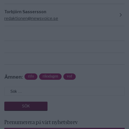
Torbjörn Sassersson
redaktionen@newsvoice.se
Ämnen:
rifo
riksdagen
vof
Prenumerera på vårt nyhetsbrev