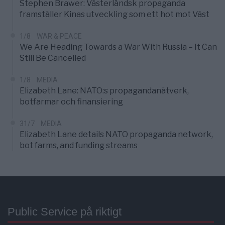
Stephen Brawer: Västerländsk propaganda
framställer Kinas utveckling som ett hot mot Väst
1/8
WAR & PEACE
We Are Heading Towards a War With Russia – It Can
Still Be Cancelled
1/8
MEDIA
Elizabeth Lane: NATO:s propagandanätverk,
botfarmar och finansiering
31/7
MEDIA
Elizabeth Lane details NATO propaganda network,
bot farms, and funding streams
Public Service på riktigt