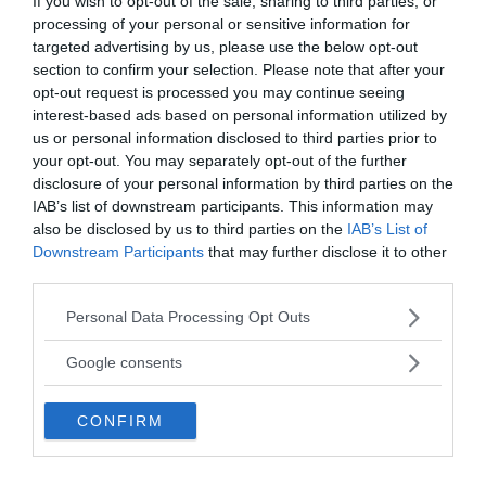
If you wish to opt-out of the sale, sharing to third parties, or
Problemet är
att även om en enskild riksdagsledamot
processing of your personal or sensitive information for
vågar sig på att ta ett eget initiativ att försöka
targeted advertising by us, please use the below opt-out
arrangera något som luktar ”alternativt” i Riksdagens
section to confirm your selection. Please note that after your
lokaler finns en mycket stor risk att denne får löpa
opt-out request is processed you may continue seeing
gatlopp arrangerat av riksdagsledamöter och medier
interest-based ads based on personal information utilized by
som är emot ”det alternativa”.
us or personal information disclosed to third parties prior to
your opt-out. You may separately opt-out of the further
Ett exempel
var när riksdagsledamot
Jan Lindholm
disclosure of your personal information by third parties on the
försökte arrangera ett seminarium om riskerna med
IAB’s list of downstream participants. This information may
trådlös kommunikation i Riksdagen. Det fick stämpeln
also be disclosed by us to third parties on the
IAB’s List of
”alternativt” och det gjordes försök att sanera bort
Downstream Participants
that may further disclose it to other
third parties.
föredraget. Det lyckades inte, men frågan är om en
riskdagsledamot någonsin igen vågar sig på att ta in
Please note that this website/app uses one or more Google
Personal Data Processing Opt Outs
något ”obekvämt”. En annan fråga är om RIFO är en
services and may gather and store information including but
instans inom Riksdagen för att försöka smyga in
not limited to your visit or usage behaviour. You may click to
Google consents
evidensbaserad politik
, en VoF-idé.
grant or deny consent to Google and its third-party tags to
use your data for below specified purposes in below Google
Text: Torbjörn Sassersson
CONFIRM
consent section.
Relaterat