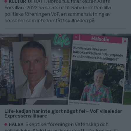
DEBATT. Borde fulutmärkelsen Årets
KULTUR
Förvillare 2022 ha delats ut till Sabaton? Den lilla
politiska föreningen VoF, en sammanslutning av
personer som inte förstått skillnaden på
Life-kedjan har inte gjort något fel – VoF vilseleder
Expressens läsare
Skeptikerföreningen Vetenskap och
HÄLSA
Folkbildning (VoF) har nyligen utsett Life-kedjan till