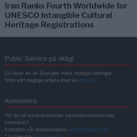
Iran Ranks Fourth Worldwide for
UNESCO Intangible Cultural
Heritage Registrations
Public Service på riktigt
Du läser en av Sveriges mest modiga tidningar.
Stöd vårt dagliga arbeta med en
donation
.
Annonsera
Vill du nå hundratusentals samhällsintresserade
svenskar?
Kontakta vår annonssäljare
anna@sasser.net
Läs mer om
annonsering
.