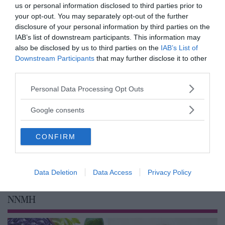
us or personal information disclosed to third parties prior to
your opt-out. You may separately opt-out of the further
disclosure of your personal information by third parties on the
IAB’s list of downstream participants. This information may
Stöd NewsVoice
also be disclosed by us to third parties on the
IAB’s List of
Downstream Participants
that may further disclose it to other
Prenumerera
third parties.
Please note that this website/app uses one or more Google
Personal Data Processing Opt Outs
Få NewsVoice nyhets-mail
services and may gather and store information including but
not limited to your visit or usage behaviour. You may click to
Google consents
grant or deny consent to Google and its third-party tags to
use your data for below specified purposes in below Google
CONFIRM
consent section.
Data Deletion
Data Access
Privacy Policy
NNMH