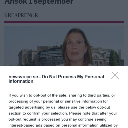
Ansök 1 september
KREAPRENÖR
newsvoice.se -
Do Not Process My Personal
Information
If you wish to opt-out of the sale, sharing to third parties, or
Tankesmedjan Kreaprenör: En
processing of your personal or sensitive information for
targeted advertising by us, please use the below opt-out
plan för Sverige är redan
section to confirm your selection. Please note that after your
lanserad av ett parti
opt-out request is processed you may continue seeing
interest-based ads based on personal information utilized by