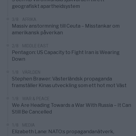
geografiskt apartheidsystem
3/8
AFRIKA
Massiv anstormning till Ceuta – Misstankar om
amerikansk påverkan
2/8
MIDDLE EAST
Pentagon: US Capacity to Fight Iran is Wearing
Down
1/8
VÄRLDEN
Stephen Brawer: Västerländsk propaganda
framställer Kinas utveckling som ett hot mot Väst
1/8
WAR & PEACE
We Are Heading Towards a War With Russia – It Can
Still Be Cancelled
1/8
MEDIA
Elizabeth Lane: NATO:s propagandanätverk,