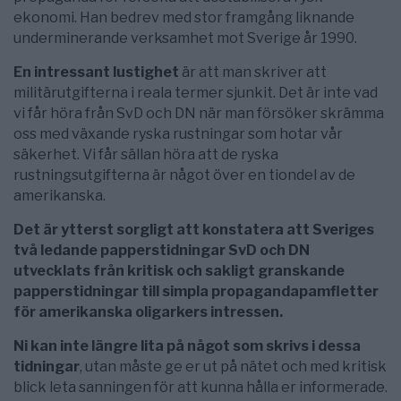
ekonomi. Han bedrev med stor framgång liknande
underminerande verksamhet mot Sverige år 1990.
En intressant lustighet
är att man skriver att
militärutgifterna i reala termer sjunkit. Det är inte vad
vi får höra från SvD och DN när man försöker skrämma
oss med växande ryska rustningar som hotar vår
säkerhet. Vi får sällan höra att de ryska
rustningsutgifterna är något över en tiondel av de
amerikanska.
Det är ytterst sorgligt att konstatera att Sveriges
två ledande papperstidningar SvD och DN
utvecklats från kritisk och sakligt granskande
papperstidningar till simpla propagandapamfletter
för amerikanska oligarkers intressen.
Ni kan inte längre lita på något som skrivs i dessa
tidningar
, utan måste ge er ut på nätet och med kritisk
blick leta sanningen för att kunna hålla er informerade.