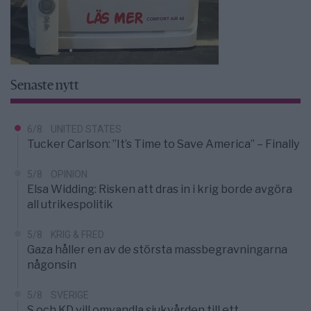
Senaste nytt
6/8
UNITED STATES
Tucker Carlson: ”It’s Time to Save America” – Finally
5/8
OPINION
Elsa Widding: Risken att dras in i krig borde avgöra
all utrikespolitik
5/8
KRIG & FRED
Gaza håller en av de största massbegravningarna
någonsin
5/8
SVERIGE
S och KD vill omvandla sjukvården till ett