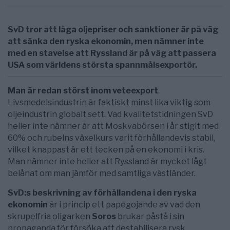
SvD tror att låga oljepriser och sanktioner är på väg
att sänka den ryska ekonomin, men nämner inte
med en stavelse att Ryssland är på väg att passera
USA som världens största spannmålsexportör.
Man är redan störst inom veteexport
.
Livsmedelsindustrin är faktiskt minst lika viktig som
oljeindustrin globalt sett. Vad kvalitetstidningen SvD
heller inte nämner är att Moskvabörsen i år stigit med
60% och rubelns växelkurs varit förhållandevis stabil,
vilket knappast är ett tecken på en ekonomi i kris.
Man nämner inte heller att Ryssland är mycket lågt
belånat om man jämför med samtliga västländer.
SvD:s beskrivning av förhållandena i den ryska
ekonomin
är i princip ett papegojande av vad den
skrupelfria oligarken
Soros
brukar påstå i sin
propaganda för försöka att destabilisera rysk