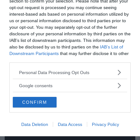
section to confirm your selection. Please note that after your
opt-out request is processed you may continue seeing
interest-based ads based on personal information utilized by
us or personal information disclosed to third parties prior to
Ämnen:
svd-propagandan
your opt-out. You may separately opt-out of the further
disclosure of your personal information by third parties on the
IAB’s list of downstream participants. This information may
also be disclosed by us to third parties on the
IAB’s List of
Downstream Participants
that may further disclose it to other
third parties.
Please note that this website/app uses one or more Google
Prenumerera på vårt nyhetsbrev
Personal Data Processing Opt Outs
services and may gather and store information including but
not limited to your visit or usage behaviour. You may click to
Google consents
Få NewsVoice nyhets-mail
grant or deny consent to Google and its third-party tags to
use your data for below specified purposes in below Google
CONFIRM
consent section.
Data Deletion
Data Access
Privacy Policy