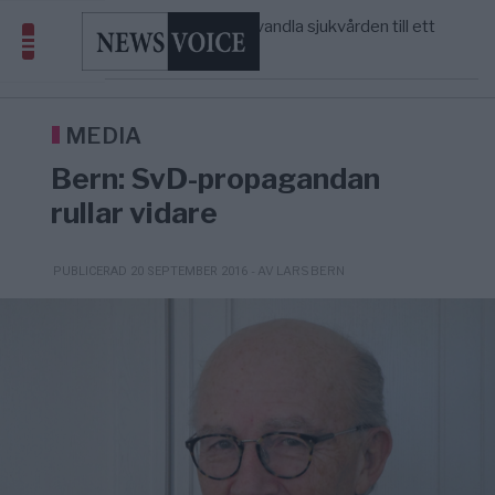
massbegravningarna någonsin
S och KD vill omvandla sjukvården till ett
5/8
SVERIGE
—
geografiskt apartheidsystem
Massiv anstormning till Ceuta – Misstankar
3/8
AFRIKA
—
om amerikansk påverkan
Tucker Carlson: ”It’s Time to Save
6/8
UNITED STATES
—
America” – Finally
MEDIA
Bern: SvD-propagandan
rullar vidare
- AV LARS BERN
PUBLICERAD 20 SEPTEMBER 2016