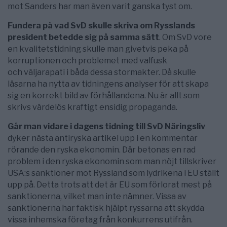
mot Sanders har man även varit ganska tyst om.
Fundera på vad SvD skulle skriva om Rysslands
president betedde sig på samma sätt
. Om SvD vore
en kvalitetstidning skulle man givetvis peka på
korruptionen och problemet med valfusk
och väljarapati i båda dessa stormakter. Då skulle
läsarna ha nytta av tidningens analyser för att skapa
sig en korrekt bild av förhållandena. Nu är allt som
skrivs värdelös kraftigt ensidig propaganda.
Går man vidare i dagens tidning till SvD Näringsliv
dyker nästa antiryska artikel upp i en kommentar
rörande den ryska ekonomin. Där betonas en rad
problem i den ryska ekonomin som man nöjt tillskriver
USA:s sanktioner mot Ryssland som lydrikena i EU ställt
upp på. Detta trots att det är EU som förlorat mest på
sanktionerna, vilket man inte nämner. Vissa av
sanktionerna har faktisk hjälpt ryssarna att skydda
vissa inhemska företag från konkurrens utifrån.