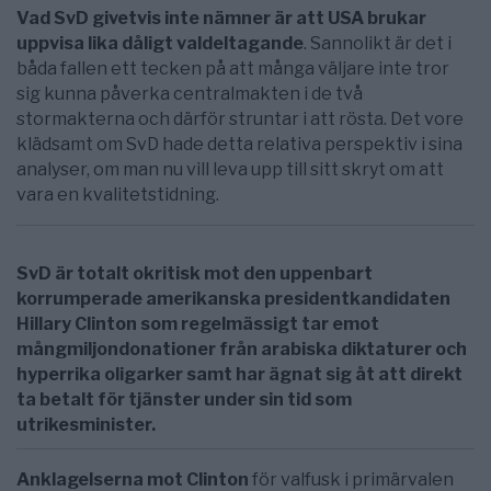
Vad SvD givetvis inte nämner är att USA brukar
uppvisa lika dåligt valdeltagande
. Sannolikt är det i
båda fallen ett tecken på att många väljare inte tror
sig kunna påverka centralmakten i de två
stormakterna och därför struntar i att rösta. Det vore
klädsamt om SvD hade detta relativa perspektiv i sina
analyser, om man nu vill leva upp till sitt skryt om att
vara en kvalitetstidning.
SvD är totalt okritisk mot den uppenbart
korrumperade amerikanska presidentkandidaten
Hillary Clinton som regelmässigt tar emot
mångmiljondonationer från arabiska diktaturer och
hyperrika oligarker samt har ägnat sig åt att direkt
ta betalt för tjänster under sin tid som
utrikesminister.
Anklagelserna mot Clinton
för valfusk i primärvalen