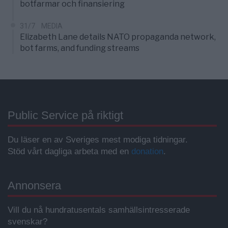
botfarmar och finansiering
31/7
MEDIA
Elizabeth Lane details NATO propaganda network,
bot farms, and funding streams
Public Service på riktigt
Du läser en av Sveriges mest modiga tidningar.
Stöd vårt dagliga arbeta med en
donation
.
Annonsera
Vill du nå hundratusentals samhällsintresserade
svenskar?