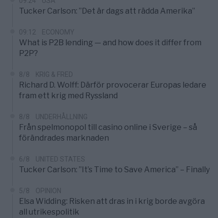
09:24
USA
Tucker Carlson: ”Det är dags att rädda Amerika”
09:12
ECONOMY
What is P2B lending — and how does it differ from
P2P?
8/8
KRIG & FRED
Richard D. Wolff: Därför provocerar Europas ledare
fram ett krig med Ryssland
8/8
UNDERHÅLLNING
Från spelmonopol till casino online i Sverige – så
förändrades marknaden
6/8
UNITED STATES
Tucker Carlson: ”It’s Time to Save America” – Finally
5/8
OPINION
Elsa Widding: Risken att dras in i krig borde avgöra
all utrikespolitik