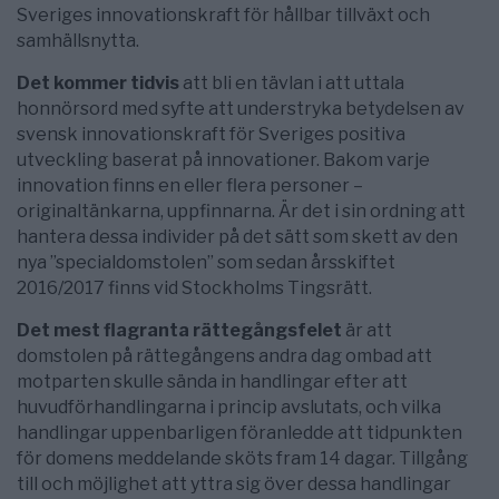
Sveriges innovationskraft för hållbar tillväxt och
samhällsnytta.
Det kommer tidvis
att bli en tävlan i att uttala
honnörsord med syfte att understryka betydelsen av
svensk innovationskraft för Sveriges positiva
utveckling baserat på innovationer. Bakom varje
innovation finns en eller flera personer –
originaltänkarna, uppfinnarna. Är det i sin ordning att
hantera dessa individer på det sätt som skett av den
nya ”specialdomstolen” som sedan årsskiftet
2016/2017 finns vid Stockholms Tingsrätt.
Det mest flagranta rättegångsfelet
är att
domstolen på rättegångens andra dag ombad att
motparten skulle sända in handlingar efter att
huvudförhandlingarna i princip avslutats, och vilka
handlingar uppenbarligen föranledde att tidpunkten
för domens meddelande sköts fram 14 dagar. Tillgång
till och möjlighet att yttra sig över dessa handlingar