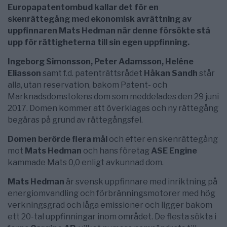
Europapatentombud kallar det för en
skenrättegång med ekonomisk avrättning av
uppfinnaren Mats Hedman när denne försökte stå
upp för rättigheterna till sin egen uppfinning.
Ingeborg Simonsson, Peter Adamsson, Heléne
Eliasson
samt f.d. patenträttsrådet
Håkan Sandh
står
alla, utan reservation, bakom Patent- och
Marknadsdomstolens dom som meddelades den 29 juni
2017. Domen kommer att överklagas och ny rättegång
begäras på grund av rättegångsfel.
Domen berörde flera mål
och efter en skenrättegång
mot
Mats Hedman
och hans företag
ASE Engine
kammade Mats 0,0 enligt avkunnad dom.
Mats Hedman
är svensk uppfinnare med inriktning på
energiomvandling och förbränningsmotorer med hög
verkningsgrad och låga emissioner och ligger bakom
ett 20-tal uppfinningar inom området. De flesta sökta i