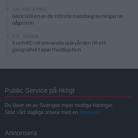
5/8
KRIG & FRED
Gaza höll en av de största massbegravningarna
någonsin
5/8
SVERIGE
S och KD vill omvandla sjukvården till ett
geografiskt apartheidsystem
Public Service på riktigt
Du läser en av Sveriges mest modiga tidningar.
Stöd vårt dagliga arbeta med en
donation
.
Annonsera