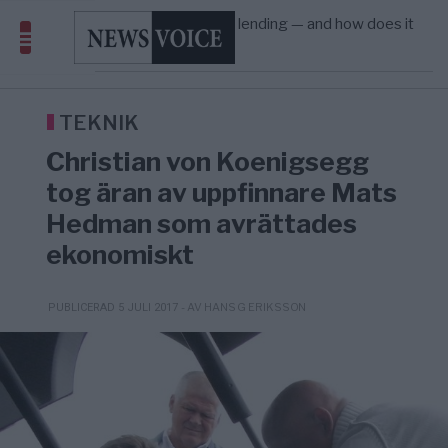
Amerika”
What is P2B lending — and how does it
09:12
ECONOMY
—
differ from P2P?
Richard D. Wolff: Därför provocerar
8/8
KRIG & FRED
—
Europas ledare fram ett krig med Rys ...
Sanna Hill lämnar ytterhögern efter 18 år –
10:51
SVERIGE
—
Överger tanken om ett ...
TEKNIK
Christian von Koenigsegg
tog äran av uppfinnare Mats
Hedman som avrättades
ekonomiskt
- AV HANS G ERIKSSON
PUBLICERAD 5 JULI 2017