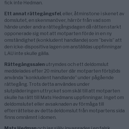
fick inte Hedman.
Ett annat rättegångsfel
, eller, åtminstone i skenet av
domslutet, en skenmanöver, härrör från vad som
hände under andra rättegångsdagen då rätten starkt
opponerade sig mot att motparten förde in en ny
omständighet (konkludent handlande) som ”bevis” att
den icke-dispositiva lagen om anställdas uppfinningar
LAU inte skulle gälla.
Rättegångssalen
utrymdes och ett deldomslut
meddelades efter 20 minuter där motparten förbjöds
använda ”konkludent handlande” under pågående
rättegång. Trots detta användes under
slutpläderingen uttrycket som skäl till att motparten
skulle ha rätt till Mats Hedmans uppfinningar. Inget om
deldomslutet eller avsaknaden av förmåga till
efterrättelse av detta deldomslut från motpartens sida
finns omnämnt i domen.
Mats Hedman
och jag själv invaggades i en falsk