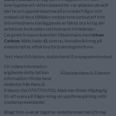
övertygelse att rätten ledamöter var alldeles särskilt
alerta och uppmärksamma på procedurfrågor och
ombad vid flera tillfällen motpartens ombud att inte
störa Hedmans klarläggande av fakta, bl.a kring det
avtal som tecknades vid Hedmans inträdande i
Cargines firmaverksamhet tillsammans med
Urban
Carlson
. Mats hade då, som nu, huvudinriktning på
emissionsfria, effektiva förbränningsmotorer.
Text: Hans G Eriksson, Auktoriserat Europapatentombud
För vidare information
angående detta fall kan
information i första hand
inhämtas från Hans G
Eriksson (tel 0707700701). Mats kan finnas tillgänglig
för att svara på frågor kring sin uppfinnargärning inför
mediarepresentanter.
Bilagt foto ovan är taget av undertecknad den 29 maj