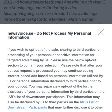
2011 vid Koenigseggs testbana i Ängelholm och visar C
von Koenigsegg under förklaring av den
hjulupphängning, som har föranlett flera avåkningar,
inför ett par tyska fordonstekniker. Mats Hedman
övervakar skeendena, men lägger sig inte i denna del av
fordonsdynamiken.
newsvoice.se -
Do Not Process My Personal
Information
If you wish to opt-out of the sale, sharing to third parties, or
processing of your personal or sensitive information for
targeted advertising by us, please use the below opt-out
section to confirm your selection. Please note that after your
opt-out request is processed you may continue seeing
interest-based ads based on personal information utilized by
us or personal information disclosed to third parties prior to
your opt-out. You may separately opt-out of the further
Hans G Eriksson
disclosure of your personal information by third parties on the
hans@katpat.se
IAB’s list of downstream participants. This information may
also be disclosed by us to third parties on the
IAB’s List of
Downstream Participants
that may further disclose it to other