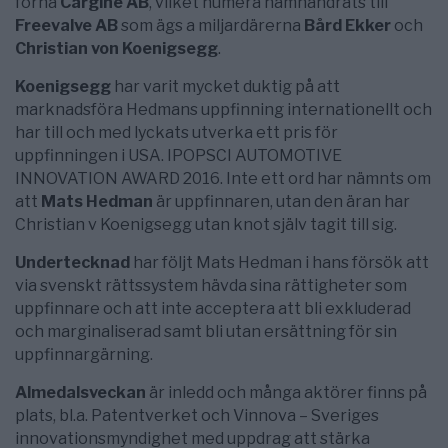
forna
Cargine AB
, vilket numera namnändrats till
Freevalve AB
som ägs a miljardärerna
Bård Ekker
och
Christian von Koenigsegg
.
Koenigsegg
har varit mycket duktig på att
marknadsföra Hedmans uppfinning internationellt och
har till och med lyckats utverka ett pris för
uppfinningen i USA. IPOPSCI AUTOMOTIVE
INNOVATION AWARD 2016. Inte ett ord har nämnts om
att
Mats Hedman
är uppfinnaren, utan den äran har
Christian v Koenigsegg utan knot själv tagit till sig.
Undertecknad
har följt Mats Hedman i hans försök att
via svenskt rättssystem hävda sina rättigheter som
uppfinnare och att inte acceptera att bli exkluderad
och marginaliserad samt bli utan ersättning för sin
uppfinnargärning.
Almedalsveckan
är inledd och många aktörer finns på
plats, bl.a. Patentverket och Vinnova – Sveriges
innovationsmyndighet med uppdrag att stärka