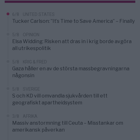
6/8
UNITED STATES
Tucker Carlson: ”It’s Time to Save America” – Finally
5/8
OPINION
Elsa Widding: Risken att dras in i krig borde avgöra
all utrikespolitik
5/8
KRIG & FRED
Gaza håller en av de största massbegravningarna
någonsin
5/8
SVERIGE
S och KD vill omvandla sjukvården till ett
geografiskt apartheidsystem
3/8
AFRIKA
Massiv anstormning till Ceuta – Misstankar om
amerikansk påverkan