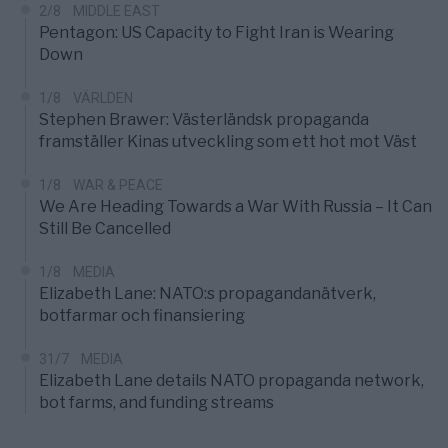
2/8
MIDDLE EAST
Pentagon: US Capacity to Fight Iran is Wearing
Down
1/8
VÄRLDEN
Stephen Brawer: Västerländsk propaganda
framställer Kinas utveckling som ett hot mot Väst
1/8
WAR & PEACE
We Are Heading Towards a War With Russia – It Can
Still Be Cancelled
1/8
MEDIA
Elizabeth Lane: NATO:s propagandanätverk,
botfarmar och finansiering
31/7
MEDIA
Elizabeth Lane details NATO propaganda network,
bot farms, and funding streams