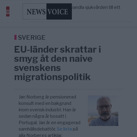
S och KD vill omvandla sjukvården till ett
5/8
SVERIGE
—
geografiskt apartheidsystem
Massiv anstormning till Ceuta – Misstankar
3/8
AFRIKA
—
om amerikansk påverkan
Tucker Carlson: ”It’s Time to Save
6/8
UNITED STATES
—
America” – Finally
SVERIGE
EU-länder skrattar i
smyg åt den naive
svenskens
migrationspolitik
Jan Norberg är pensionerad
konsult med en bakgrund
inom svensk industri. Han är
sedan några år bosatt i
Portugal. Jan är en engagerad
samhällsdebattör.
Se lista
på
alla Norbergs artiklar.