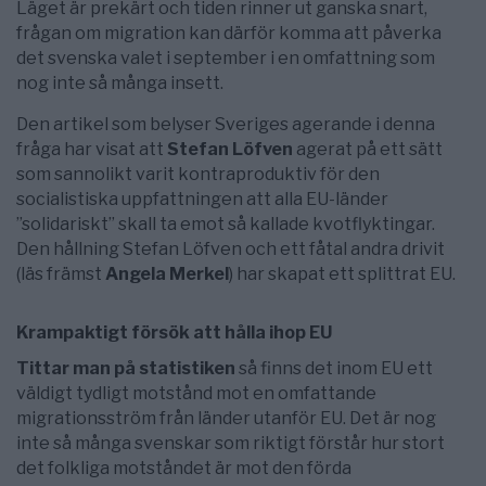
Läget är prekärt och tiden rinner ut ganska snart,
frågan om migration kan därför komma att påverka
det svenska valet i september i en omfattning som
nog inte så många insett.
Den artikel som belyser Sveriges agerande i denna
fråga har visat att
Stefan Löfven
agerat på ett sätt
som sannolikt varit kontraproduktiv för den
socialistiska uppfattningen att alla EU-länder
”solidariskt” skall ta emot så kallade kvotflyktingar.
Den hållning Stefan Löfven och ett fåtal andra drivit
(läs främst
Angela Merkel
) har skapat ett splittrat EU.
Krampaktigt försök att hålla ihop EU
Tittar man på statistiken
så finns det inom EU ett
väldigt tydligt motstånd mot en omfattande
migrationsström från länder utanför EU. Det är nog
inte så många svenskar som riktigt förstår hur stort
det folkliga motståndet är mot den förda