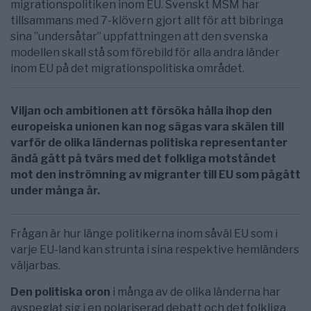
migrationspolitiken inom EU. Svenskt MSM har
tillsammans med 7-klövern gjort allt för att bibringa
sina ”undersåtar” uppfattningen att den svenska
modellen skall stå som förebild för alla andra länder
inom EU på det migrationspolitiska området.
Viljan och ambitionen att försöka hålla ihop den
europeiska unionen kan nog sägas vara skälen till
varför de olika ländernas politiska representanter
ändå gått på tvärs med det folkliga motståndet
mot den inströmning av migranter till EU som pågått
under många år.
Frågan är hur länge politikerna inom såväl EU som i
varje EU-land kan strunta i sina respektive hemländers
väljarbas.
Den politiska oron
i många av de olika länderna har
avspeglat sig i en polariserad debatt och det folkliga