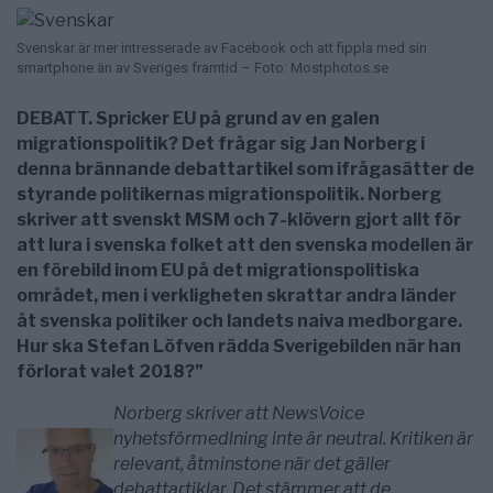
Svenskar är mer intresserade av Facebook och att fippla med sin
smartphone än av Sveriges framtid – Foto: Mostphotos.se
DEBATT. Spricker EU på grund av en galen
migrationspolitik? Det frågar sig Jan Norberg i
denna brännande debattartikel som ifrågasätter de
styrande politikernas migrationspolitik. Norberg
skriver att svenskt MSM och 7-klövern gjort allt för
att lura i svenska folket att den svenska modellen är
en förebild inom EU på det migrationspolitiska
området, men i verkligheten skrattar andra länder
åt svenska politiker och landets naiva medborgare.
Hur ska Stefan Löfven rädda Sverigebilden när han
förlorat valet 2018?”
Norberg skriver att NewsVoice
nyhetsförmedlning inte är neutral. Kritiken är
relevant, åtminstone när det gäller
debattartiklar. Det stämmer att de