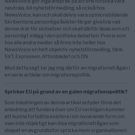
NewsVoice gör inga anspråk på att ens försöka vara
neutrala. All nyhetsförmedling, så också hos
NewsVoice, kan och skall delvis vara opinionsbildande.
Skribentens personliga åsikter färgar givetvis vad
denne drar för slutsatser och skall därför läsas som ett
personligt inlägg i den politiska debatten. Precis som
hos alla andra medier så finns inte heller hos
NewsVoice en helt objektiv nyhetsförmedling, tänk
SVT, Expressen, Aftonbladet och DN.
Med detta sagt tar jag mig därför an migrationsfrågan i
en serie artiklar om migrationspolitik.
Spricker EU på grund av en galen migrationspolitik?
Som inledningen av denna artikel antyder finns det
anledning att fundera över om EU verkligen kommer
att kunna fortsätta existera i sin nuvarande form om
man inte nöjaktigt kan lösa migrationsfrågan som
skapat en avgrundsstor spricka inom organisationen.