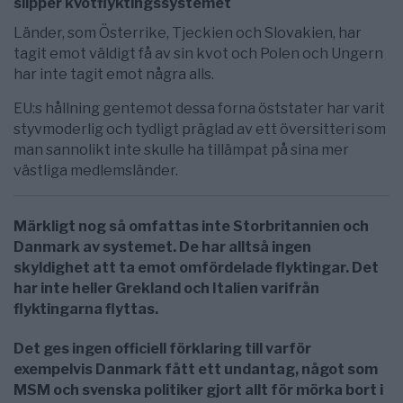
slipper kvotflyktingssystemet
Länder, som Österrike, Tjeckien och Slovakien, har
tagit emot väldigt få av sin kvot och Polen och Ungern
har inte tagit emot några alls.
EU:s hållning gentemot dessa forna öststater har varit
styvmoderlig och tydligt präglad av ett översitteri som
man sannolikt inte skulle ha tillämpat på sina mer
västliga medlemsländer.
Märkligt nog så omfattas inte Storbritannien och
Danmark av systemet. De har alltså ingen
skyldighet att ta emot omfördelade flyktingar. Det
har inte heller Grekland och Italien varifrån
flyktingarna flyttas.
Det ges ingen officiell förklaring till varför
exempelvis Danmark fått ett undantag, något som
MSM och svenska politiker gjort allt för mörka bort i