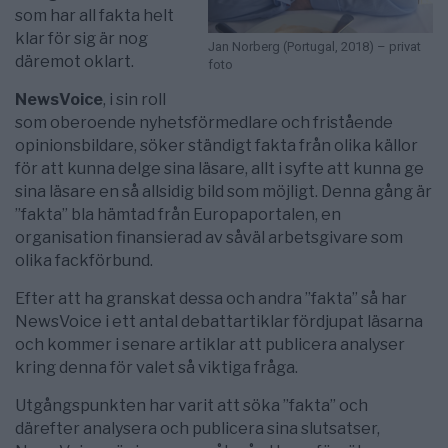
som har all fakta helt
klar för sig är nog
Jan Norberg (Portugal, 2018) – privat
däremot oklart.
foto
NewsVoice
, i sin roll
som oberoende nyhetsförmedlare och fristående
opinionsbildare, söker ständigt fakta från olika källor
för att kunna delge sina läsare, allt i syfte att kunna ge
sina läsare en så allsidig bild som möjligt. Denna gång är
”fakta” bla hämtad från Europaportalen, en
organisation finansierad av såväl arbetsgivare som
olika fackförbund.
Efter att ha granskat dessa och andra ”fakta” så har
NewsVoice i ett antal debattartiklar fördjupat läsarna
och kommer i senare artiklar att publicera analyser
kring denna för valet så viktiga fråga.
Utgångspunkten har varit att söka ”fakta” och
därefter analysera och publicera sina slutsatser,