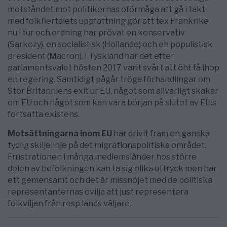
motståndet mot politikernas oförmåga att gå i takt
med folkflertalets uppfattning gör att tex Frankrike
nu i tur och ordning har prövat en konservativ
(Sarkozy), en socialistisk (Hollande) och en populistisk
president (Macron). I Tyskland har det efter
parlamentsvalet hösten 2017 varit svårt att öht få ihop
en regering. Samtidigt pågår tröga förhandlingar om
Stor Britanniens exit ur EU, något som allvarligt skakar
om EU och något som kan vara början på slutet av EU:s
fortsatta existens.
Motsättningarna inom EU
har drivit fram en ganska
tydlig skiljelinje på det migrationspolitiska området.
Frustrationen i många medlemsländer hos större
delen av befolkningen kan ta sig olika uttryck men har
ett gemensamt och det är missnöjet med de politiska
representanternas ovilja att just representera
folkviljan från resp lands väljare.