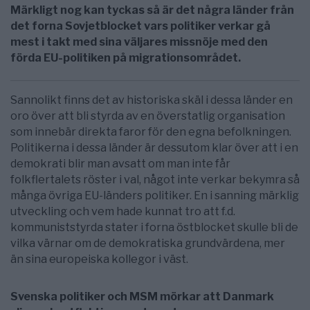
Märkligt nog kan tyckas så är det några länder från
det forna Sovjetblocket vars politiker verkar gå
mest i takt med sina väljares missnöje med den
förda EU-politiken på migrationsområdet.
Sannolikt finns det av historiska skäl i dessa länder en
oro över att bli styrda av en överstatlig organisation
som innebär direkta faror för den egna befolkningen.
Politikerna i dessa länder är dessutom klar över att i en
demokrati blir man avsatt om man inte får
folkflertalets röster i val, något inte verkar bekymra så
många övriga EU-länders politiker. En i sanning märklig
utveckling och vem hade kunnat tro att f.d.
kommuniststyrda stater i forna östblocket skulle bli de
vilka värnar om de demokratiska grundvärdena, mer
än sina europeiska kollegor i väst.
Svenska politiker och MSM mörkar att Danmark