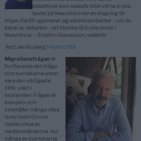
debattörer som senaste tiden vill ha in sina
texter på NewsVoice har en dragning till
höger. Därför uppmanar jag vänsterskribenter – om de
klarar av debatten – att försöka få in sina texter i
NewsVoice. – Torbjörn Sassersson, redaktör
Text: Jan Norberg |
#Valet2018
Migrationsfrågan
är
fortfarande den fråga
som svenskarna anser
vara den viktigaste
inför valet i
september. Frågan är
komplex och
innehåller många olika
turer inom EU och
mellan vissa av
medlemsländerna. Hur
många av svenskarna