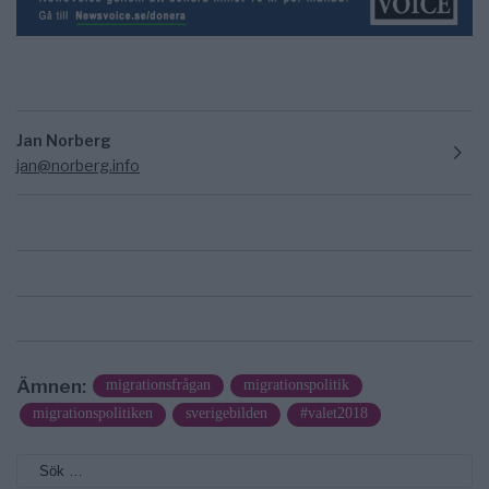
Jan Norberg
jan@norberg.info
Ämnen:
migrationsfrågan
migrationspolitik
migrationspolitiken
sverigebilden
#valet2018