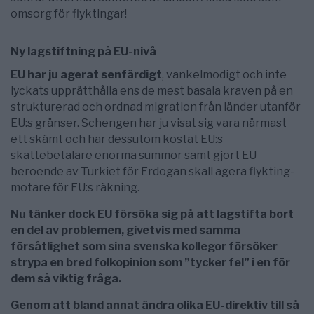
omsorg för flyktingar!
Ny lagstiftning på EU-nivå
EU har ju agerat senfärdigt
, vankelmodigt och inte
lyckats upprätthålla ens de mest basala kraven på en
strukturerad och ordnad migration från länder utanför
EU:s gränser. Schengen har ju visat sig vara närmast
ett skämt och har dessutom kostat EU:s
skattebetalare enorma summor samt gjort EU
beroende av Turkiet för Erdogan skall agera flykting-
motare för EU:s räkning.
Nu tänker dock EU försöka sig på att lagstifta bort
en del av problemen, givetvis med samma
försåtlighet som sina svenska kollegor försöker
strypa en bred folkopinion som ”tycker fel” i en för
dem så viktig fråga.
Genom att bland annat ändra olika EU-direktiv till så