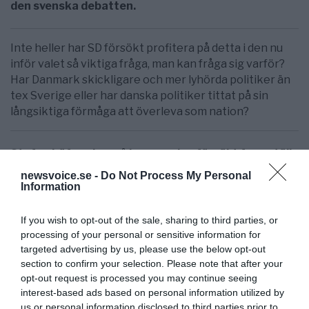
den svenska debatten.
Inte heller har SD försökt profitera på detta i den nu
inför valet så viktiga fråga, man kan fråga sig varför?
Har Danmark skickligare och mer lyhörda politiker än
tex Sverige eller har danska politiker tittat på sin
långsiktiga förmåga att överleva som nation?
Stefan Löfven har på hemmaplan försökt framställa
sig som en viktig EU-spelare och att han minsann
newsvoice.se -
Do Not Process My Personal
skall få ALLA länder i EU att följa Sveriges
Information
exempellösa politik på migrationsområdet, i de
flesta EU-länder skrattar man i smyg åt den naive
If you wish to opt-out of the sale, sharing to third parties, or
svensken. Storhetsvansinnet i detta spel har dock
processing of your personal or sensitive information for
dokumenterats på ett ingående sätt, vilket
targeted advertising by us, please use the below opt-out
section to confirm your selection. Please note that after your
NewsVoice återkommer till i en senare artikel.
opt-out request is processed you may continue seeing
interest-based ads based on personal information utilized by
Den svenska och tyska linjen
har dock resulterat i en
us or personal information disclosed to third parties prior to