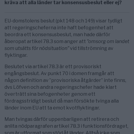
kräva att alla länder tar konsensusbeslut eller ej?
EU-domstolens beslut (pkt 148 och 149) visar tydligt
att regeringscheferna inte haft befogenhet att
beordra ett konsensusbeslut, man hade därför
åberopat artikel 78.3 som anger att
”omsorg om landet
som utsätts för nödsituation”
vid tillströmning av
flyktingar.
Beslutet via artikel 78.3 är ett provisoriskt
engångsbeslut. Av punkt 70 i domen framgår att
någon definition av ”provisoriska åtgärder” inte finns,
dvs Löfven och andra regeringschefer hade klart
överträtt sina befogenheter genom ett
fördragsstridigt beslut då man försökte tvinga alla
länder inom EU att ta emot kvotflyktingar.
Man tvingas därför uppenbarligen att retirera och
anlita nödparagrafen artikel 78.3 i funktionsfördraget,
som är utformat som stöd åt länder. Alltså icke som