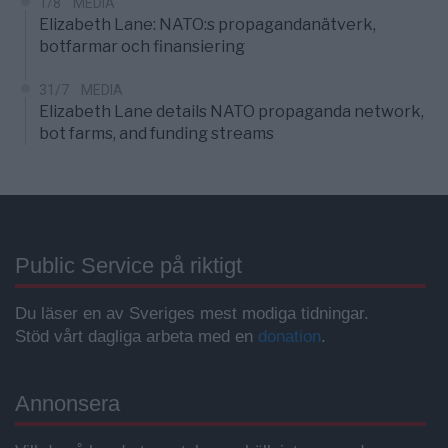
1/8
MEDIA
Elizabeth Lane: NATO:s propagandanätverk,
botfarmar och finansiering
31/7
MEDIA
Elizabeth Lane details NATO propaganda network,
bot farms, and funding streams
Public Service på riktigt
Du läser en av Sveriges mest modiga tidningar.
Stöd vårt dagliga arbeta med en
donation
.
Annonsera