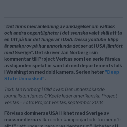
”Det finns med anledning av anklagelser om valfusk
och andra oegentligheter i det svenska valet skäl att ta
en titt på hur det fungerar i USA. Dessa youtube-klipp
är smakprov på hur annorlunda det ser ut i USA jämfört
med Sverige”
. Det skriver Jan Norberg i sin
kommentar till Project Veritas som i en serie färska
avslöjanden spelat in samtal med departementsfolk
i Washington med dold kamera. Serien heter
”Deep
State Unmasked”
.
Text: Jan Norberg | Bild ovan: Den undersökande
journalisten James O’Keefe leder amerikanska Project
Veritas – Foto: Project Veritas, september 2018
Förvisso domineras USA i likhet med Sverige av
massmedierna
vilka under kampanjartade former gör
allt för att underminera presidentens möjligheter att