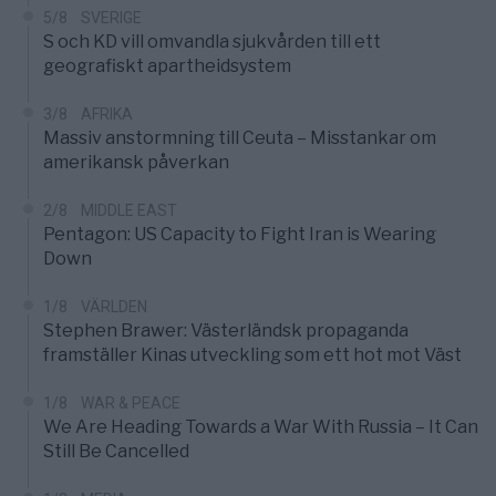
5/8
SVERIGE
S och KD vill omvandla sjukvården till ett
geografiskt apartheidsystem
3/8
AFRIKA
Massiv anstormning till Ceuta – Misstankar om
amerikansk påverkan
2/8
MIDDLE EAST
Pentagon: US Capacity to Fight Iran is Wearing
Down
1/8
VÄRLDEN
Stephen Brawer: Västerländsk propaganda
framställer Kinas utveckling som ett hot mot Väst
1/8
WAR & PEACE
We Are Heading Towards a War With Russia – It Can
Still Be Cancelled