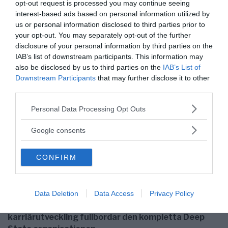
socialistisk partibok eller på annat sätt bedyrat sin
opt-out request is processed you may continue seeing
lojalitet till regeringen.
interest-based ads based on personal information utilized by
us or personal information disclosed to third parties prior to
your opt-out. You may separately opt-out of the further
Tittar vi då på EU:s kritik mot tex Polen och Ungern,
disclosure of your personal information by third parties on the
där Sverige verkligen ställt sig bakom EU:s attacker
IAB’s list of downstream participants. This information may
mot dessa länder så skulle jag vilja påstå att Sverige
also be disclosed by us to third parties on the
IAB’s List of
Downstream Participants
that may further disclose it to other
med dagens sätt att tillsätta höga jurister inom
third parties.
domstolsväsendet inte tål en genomsyn av samma
typ som EU nu kräver av Polen och Ungern.
Please note that this website/app uses one or more Google
Personal Data Processing Opt Outs
services and may gather and store information including but
not limited to your visit or usage behaviour. You may click to
Google consents
grant or deny consent to Google and its third-party tags to
Slutsats
use your data for below specified purposes in below Google
CONFIRM
Sensmoralen blir att inom alla offentligt
consent section.
finansierade verksamheter dräller det formligen av
socialister vilka mer än gärna är lojala till sina
politiska herrar, att detta dessutom till
Data Deletion
Data Access
Privacy Policy
yttermeravisso också gagnar deras personliga
karriärutveckling fullbordar den kompletta Deep