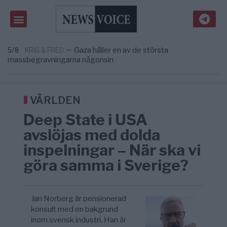
om amerikansk påverkan
Tucker Carlson: ”It’s Time to Save
6/8
UNITED STATES
—
America” – Finally
Elsa Widding: Risken att dras in i krig borde
5/8
OPINION
—
avgöra all utrikespolitik
Gaza håller en av de största
5/8
KRIG & FRED
—
massbegravningarna någonsin
S och KD vill omvandla sjukvården till ett
5/8
SVERIGE
—
geografiskt apartheidsystem
Massiv anstormning till Ceuta – Misstankar
3/8
AFRIKA
—
om amerikansk påverkan
VÄRLDEN
Tucker Carlson: ”It’s Time to Save
6/8
UNITED STATES
—
Deep State i USA
America” – Finally
avslöjas med dolda
inspelningar – När ska vi
göra samma i Sverige?
Jan Norberg är pensionerad
konsult med en bakgrund
inom svensk industri. Han är