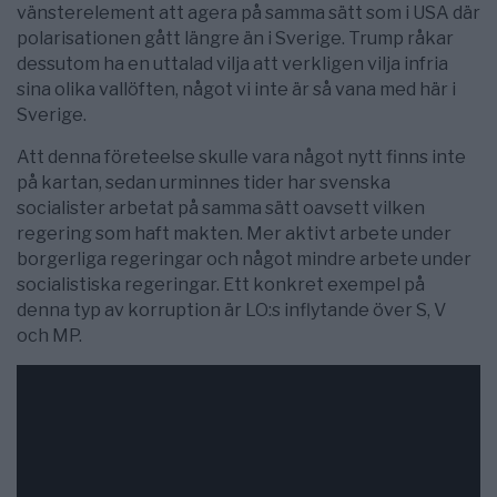
vänsterelement att agera på samma sätt som i USA där
polarisationen gått längre än i Sverige. Trump råkar
dessutom ha en uttalad vilja att verkligen vilja infria
sina olika vallöften, något vi inte är så vana med här i
Sverige.
Att denna företeelse skulle vara något nytt finns inte
på kartan, sedan urminnes tider har svenska
socialister arbetat på samma sätt oavsett vilken
regering som haft makten. Mer aktivt arbete under
borgerliga regeringar och något mindre arbete under
socialistiska regeringar. Ett konkret exempel på
denna typ av korruption är LO:s inflytande över S, V
och MP.
Deep State Unmasked: U.S. GAO Auditor Admits “I
Break Rules Every Day”
– Publicerad 20 september
2018