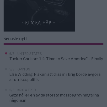
Senaste nytt
6/8
UNITED STATES
Tucker Carlson: ”It’s Time to Save America” – Finally
5/8
OPINION
Elsa Widding: Risken att dras in i krig borde avgöra
all utrikespolitik
5/8
KRIG & FRED
Gaza håller en av de största massbegravningarna
någonsin