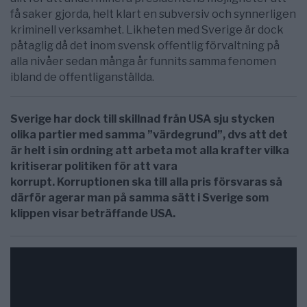
få saker gjorda, helt klart en subversiv och synnerligen
kriminell verksamhet. Likheten med Sverige är dock
påtaglig då det inom svensk offentlig förvaltning på
alla nivåer sedan många år funnits samma fenomen
ibland de offentliganställda.
Sverige har dock till skillnad från USA sju stycken
olika partier med samma ”värdegrund”, dvs att det
är helt i sin ordning att arbeta mot alla krafter vilka
kritiserar politiken för att vara
korrupt. Korruptionen ska till alla pris försvaras så
därför agerar man på samma sätt i Sverige som
klippen visar beträffande USA.
Deep State Unmasked: State Dept on Hidden Cam
”Resist Everything” ”I Have Nothing to Lose”
–
Publicerad 18 september 2018