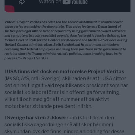
Video:
”Project Veritas has released the second installment in an undercover
video series unmasking the deep state. This video features a Department of
Justice paralegal Allison Hrabar reportedly using government owned software
and computers to push a socialist agenda. Also featured is Jessica Schubel, the
former Chief of Staff for the Centers for Medicare and Medicaid Services during
the last Obama administration. Both Schubel and Hrabar make admissions
revealing that federal employees are using their positions in the government to
resist or slow the Trump administration’s policies, some breaking laws in the
process.” –
Project Veritas
I USA finns det dock en motrörelse Project Veritas
(läs SD, AfS, mfl i Sverige), skillnaden är att i USA sitter
det en helt legalt vald republikansk president som har
socialist kollaboratörer i sin offentliga förvaltning
vilka till och med gör ett nummer att de aktivt
motarbetar sittande president inifrån.
I Sverige har vi en 7-klöver
som i stort delar den
socialistiska dagordningen så allt sker här mer i
skymundan, dvs det finns mindre anledning för dessa