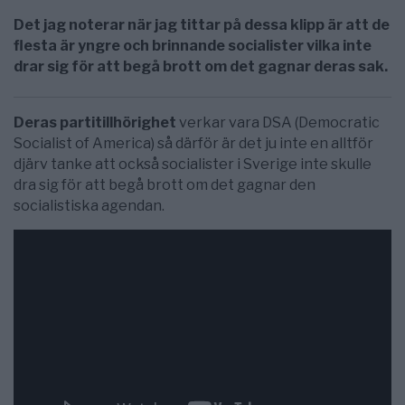
Det jag noterar när jag tittar på dessa klipp är att de
flesta är yngre och brinnande socialister vilka inte
drar sig för att begå brott om det gagnar deras sak.
Deras partitillhörighet
verkar vara DSA (Democratic
Socialist of America) så därför är det ju inte en alltför
djärv tanke att också socialister i Sverige inte skulle
dra sig för att begå brott om det gagnar den
socialistiska agendan.
Deep State Unmasked: Leaks at HHS; DOJ Official
Resists ”From Inside” and ”Can’t Get Fired”
–
Publicerad 19 september 2018