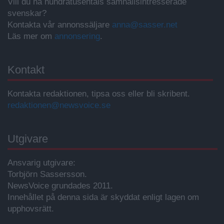
Vill du nå hundratusentals samhällsintresserade
svenskar?
Kontakta vår annonssäljare
anna@sasser.net
Läs mer om
annonsering
.
Kontakt
Kontakta redaktionen, tipsa oss eller bli skribent.
redaktionen@newsvoice.se
Utgivare
Ansvarig utgivare:
Torbjörn Sassersson.
NewsVoice grundades 2011.
Innehållet på denna sida är skyddat enligt lagen om
upphovsrätt.