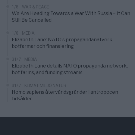
1/8
WAR & PEACE
We Are Heading Towards a War With Russia – It Can
Still Be Cancelled
1/8
MEDIA
Elizabeth Lane: NATO:s propagandanätverk,
botfarmar och finansiering
31/7
MEDIA
Elizabeth Lane details NATO propaganda network,
bot farms, and funding streams
31/7
KLIMAT MILJÖ NATUR
Homo sapiens återvändsgränder i antropocen
tidsålder