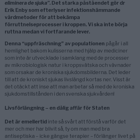
eliminera de sjuka”
. Det starka påståendet gör dr
Erik Enby som efterlyser infektionshämmande
vårdmetoder för att bekämpa
förruttnelseprocesser i kroppen. Vi ska inte börja
ruttna medan vi fortfarande lever.
Denna “uppfräschning” av populationen
pågår i all
hemlighet bakom kulisserna med hjälp av mediciner
som inte är utvecklade i samklang med de processer
av mikrobiologisk natur i kroppsvätska och vävnader
som orsakar de kroniska sjukdomsbilderna. Det leder
till att de kroniskt sjukas livslängd kortas ner. Visst är
det otäckt att inse att man arbetar så med de kroniska
sjukdomstillstånden i den svenska sjukvården!
Livsförlängning – en dålig affär för Staten
Det är emellertid
inte så svårt att förstå varför det
mer och mer har blivit så, ty om man med bra
antiseptiska – icke gängse terapier – förlänger livet på