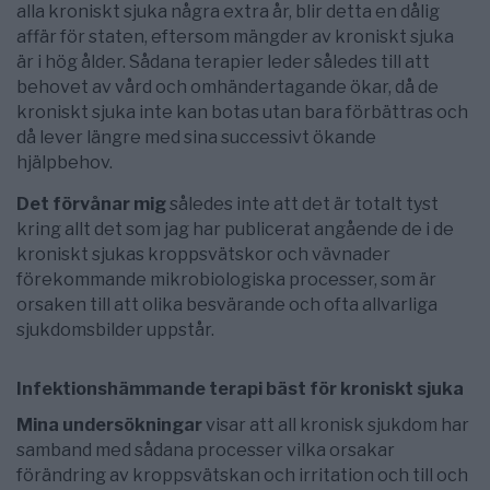
alla kroniskt sjuka några extra år, blir detta en dålig
affär för staten, eftersom mängder av kroniskt sjuka
är i hög ålder. Sådana terapier leder således till att
behovet av vård och omhändertagande ökar, då de
kroniskt sjuka inte kan botas utan bara förbättras och
då lever längre med sina successivt ökande
hjälpbehov.
Det förvånar mig
således inte att det är totalt tyst
kring allt det som jag har publicerat angående de i de
kroniskt sjukas kroppsvätskor och vävnader
förekommande mikrobiologiska processer, som är
orsaken till att olika besvärande och ofta allvarliga
sjukdomsbilder uppstår.
Infektionshämmande terapi bäst för kroniskt sjuka
Mina undersökningar
visar att all kronisk sjukdom har
samband med sådana processer vilka orsakar
förändring av kroppsvätskan och irritation och till och