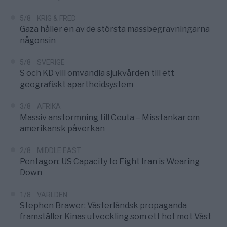
5/8
KRIG & FRED
Gaza håller en av de största massbegravningarna
någonsin
5/8
SVERIGE
S och KD vill omvandla sjukvården till ett
geografiskt apartheidsystem
3/8
AFRIKA
Massiv anstormning till Ceuta – Misstankar om
amerikansk påverkan
2/8
MIDDLE EAST
Pentagon: US Capacity to Fight Iran is Wearing
Down
1/8
VÄRLDEN
Stephen Brawer: Västerländsk propaganda
framställer Kinas utveckling som ett hot mot Väst