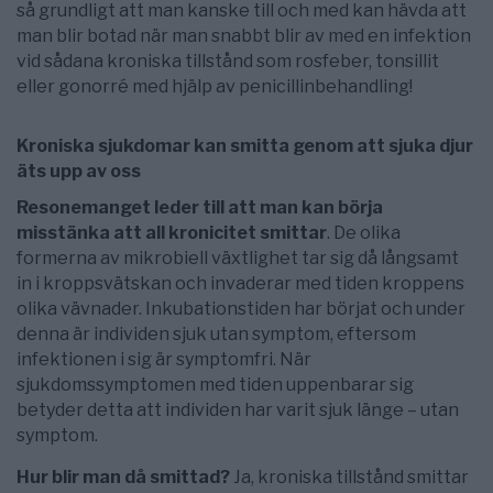
så grundligt att man kanske till och med kan hävda att
man blir botad när man snabbt blir av med en infektion
vid sådana kroniska tillstånd som rosfeber, tonsillit
eller gonorré med hjälp av penicillinbehandling!
Kroniska sjukdomar kan smitta genom att sjuka djur
äts upp av oss
Resonemanget leder till att man kan börja
misstänka att all kronicitet smittar
. De olika
formerna av mikrobiell växtlighet tar sig då långsamt
in i kroppsvätskan och invaderar med tiden kroppens
olika vävnader. Inkubationstiden har börjat och under
denna är individen sjuk utan symptom, eftersom
infektionen i sig är symptomfri. När
sjukdomssymptomen med tiden uppenbarar sig
betyder detta att individen har varit sjuk länge – utan
symptom.
Hur blir man då smittad?
Ja, kroniska tillstånd smittar