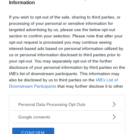
Information
som inte är i samklang med den verkliga orsaken till
kronicitet utan enbart minskar ner den besvärande
If you wish to opt-out of the sale, sharing to third parties, or
symptombilden, vilket är samma sak som att
processing of your personal or sensitive information for
ordinera värktabletter mot halsfluss istället för
targeted advertising by us, please use the below opt-out
penicillin.
section to confirm your selection. Please note that after your
opt-out request is processed you may continue seeing
Text: Dr Erik Enby
interest-based ads based on personal information utilized by
us or personal information disclosed to third parties prior to
Referenser
your opt-out. You may separately opt-out of the further
Erik Enbys forskning:
Enby.se
disclosure of your personal information by third parties on the
IAB’s list of downstream participants. This information may
Erik Enby:
En bröstcancertumör utgjordes av en
also be disclosed by us to third parties on the
IAB’s List of
sporsäckssvamp
, Nr 1/2013 2000-Talets
Downstream Participants
that may further disclose it to other
Vetenskap
third parties.
Erik Enby:
Genhypotesen som orsak till cancer
stämmer inte
, NewsVoice (2014), (Artikeln var
Please note that this website/app uses one or more Google
Personal Data Processing Opt Outs
urpsrungligen publicerad
i Nr 3/2013 2000-Talets
services and may gather and store information including but
Vetenskap)
not limited to your visit or usage behaviour. You may click to
Google consents
grant or deny consent to Google and its third-party tags to
Different Brain Regions are Infected with Fungi in
use your data for below specified purposes in below Google
Alzheimer´s Disease
. Scientific Reports 5, Article
CONFIRM