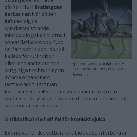
Sådan påverkan leder
därför till att
livslängden
kortas ner
. När döden
infinner sig de
sjukdomsalstrande
mikrobiologiska flororna i
somat [latin: kroppen], de
tar fart och inleder den så
kallade förruttnelsen
eller med andra ord den
Ophiocordyceps unilateralis –
Foto: David Hughes, Penn State
slutgiltiga nedbrytningen
University
av hela organismen.
Detta leder till att man
kan hävda att olika former av kronicitet och den
slutliga nedbrytningen av somat – förruttnelsen – till
sin natur är samma sak.
Antibiotika inte helt fel för kroniskt sjuka
Egentligen är det väl bara antibiotika som förbättrar