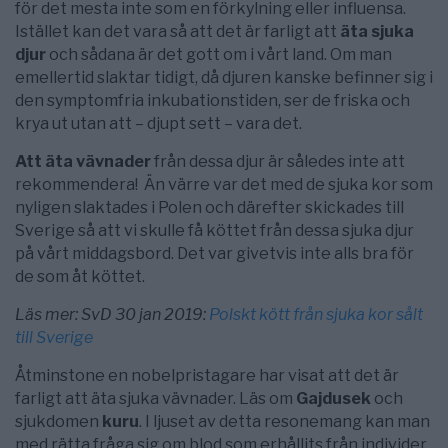
för det mesta inte som en förkylning eller influensa.
Istället kan det vara så att det är farligt att
äta sjuka
djur
och sådana är det gott om i vårt land. Om man
emellertid slaktar tidigt, då djuren kanske befinner sig i
den symptomfria inkubationstiden, ser de friska och
krya ut utan att – djupt sett – vara det.
Att äta vävnader
från dessa djur är således inte att
rekommendera! Än värre var det med de sjuka kor som
nyligen slaktades i Polen och därefter skickades till
Sverige så att vi skulle få köttet från dessa sjuka djur
på vårt middagsbord. Det var givetvis inte alls bra för
de som åt köttet.
Läs mer: SvD 30 jan 2019:
Polskt kött från sjuka kor sålt
till Sverige
Åtminstone en nobelpristagare har visat att det är
farligt att äta sjuka vävnader. Läs om
Gajdusek
och
sjukdomen
kuru
. I ljuset av detta resonemang kan man
med rätta fråga sig om blod som erhållits från individer