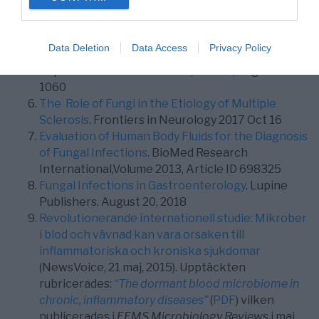
consent section.
Number: 15015 (2015)
Endocrine and Metabolic Manifestations of
Invasive Fungal Infections and Systemic
Data Deletion
Data Access
Privacy Policy
Antifungal Treatment
. Mayo Clinic Proceedings.
September 2008 Volume 83, Issue 9, Pages 1046-
1060
The Role of Fungi in the Etiology of Multiple
Sclerosis
. Frontiers in Neurology 2017 Oct 16
Evaluation of Human Body Fluids for the Diagnosis
of Fungal Infections
. BioMed Research
International,Volume 2013, Article ID 698325
Fungal Infections in Gastroenterology
. Lupine
Publishers. August 20, 2018
Revolutionerande internationell studie: Mikrober
i blod och vävnad kan vara orsaken till
inflammatoriska och kroniska sjukdomar
(NewsVoice, 21 maj, 2015). Upptäckten
rubricerades:
“The dormant blood microbiome in
chronic, inflammatory diseases”
(
PDF
) vilken
publicerades i
FEMS Microbiology Review
s i maj