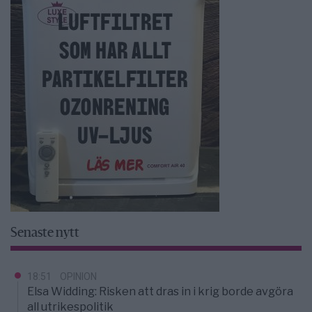
Senaste nytt
18:51
OPINION
Elsa Widding: Risken att dras in i krig borde avgöra
all utrikespolitik