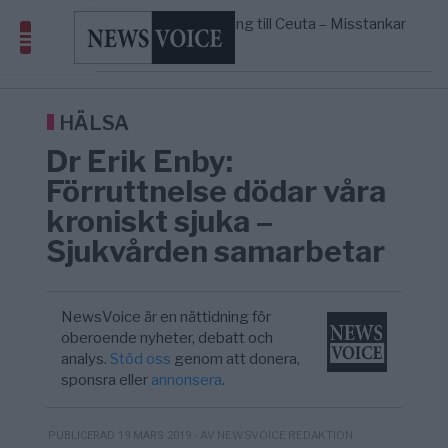
geografiskt apartheidsystem
Massiv anstormning till Ceuta – Misstankar
3/8
AFRIKA
—
om amerikansk påverkan
Pentagon: US Capacity to Fight Iran is
2/8
MIDDLE EAST
—
Wearing Down
Elsa Widding: Risken att dras in i krig
18:51
OPINION
—
borde avgöra all utrikespolitik
HÄLSA
Dr Erik Enby:
Förruttnelse dödar våra
kroniskt sjuka –
Sjukvården samarbetar
NewsVoice är en nättidning för
oberoende nyheter, debatt och
analys.
Stöd oss
genom att donera,
sponsra eller
annonsera
.
- AV NEWSVOICE REDAKTION
PUBLICERAD 19 MARS 2019