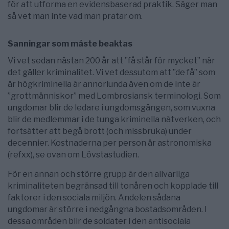
för att utforma en evidensbaserad praktik. Säger man
så vet man inte vad man pratar om.
Sanningar som måste beaktas
Vi vet sedan nästan 200 år att ”få står för mycket” när
det gäller kriminalitet. Vi vet dessutom att ”de få” som
är högkriminella är annorlunda även om de inte är
”grottmänniskor” med Lombrosiansk terminologi. Som
ungdomar blir de ledare i ungdomsgängen, som vuxna
blir de medlemmar i de tunga kriminella nätverken, och
fortsätter att begå brott (och missbruka) under
decennier. Kostnaderna per person är astronomiska
(refxx), se ovan om Lövstastudien.
För en annan och större grupp är den allvarliga
kriminaliteten begränsad till tonåren och kopplade till
faktorer i den sociala miljön. Andelen sådana
ungdomar är större i nedgångna bostadsområden. I
dessa områden blir de soldater i den antisociala