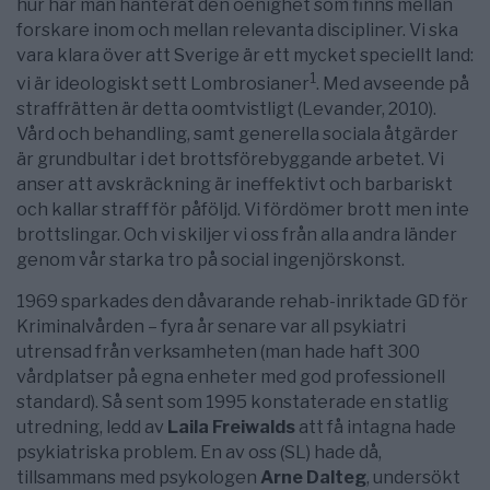
hur har man hanterat den oenighet som finns mellan
forskare inom och mellan relevanta discipliner. Vi ska
vara klara över att Sverige är ett mycket speciellt land:
1
vi är ideologiskt sett Lombrosianer
. Med avseende på
straffrätten är detta oomtvistligt (Levander, 2010).
Vård och behandling, samt generella sociala åtgärder
är grundbultar i det brottsförebyggande arbetet. Vi
anser att avskräckning är ineffektivt och barbariskt
och kallar straff för påföljd. Vi fördömer brott men inte
brottslingar. Och vi skiljer vi oss från alla andra länder
genom vår starka tro på social ingenjörskonst.
1969 sparkades den dåvarande rehab-inriktade GD för
Kriminalvården – fyra år senare var all psykiatri
utrensad från verksamheten (man hade haft 300
vårdplatser på egna enheter med god professionell
standard). Så sent som 1995 konstaterade en statlig
utredning, ledd av
Laila Freiwalds
att få intagna hade
psykiatriska problem. En av oss (SL) hade då,
tillsammans med psykologen
Arne Dalteg
, undersökt