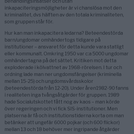
behandlingsinsatser och utan
inkapaciteringsmöjligheter är vi chanslösa mot den
kriminalitet, dvs hälften av den totala kriminaliteten,
som gruppen står för.
Hur kan man inkapacitera ledarna? Beteendestörda
barn/ungdomar omhändertogs tidigare på
institutioner – ansvaret för detta kunde vara statligt
eller kommunalt. Omkring 1950 var c:a 5000 ungdomar
omhändertagna på det sättet. Kritiken mot detta
exploderade i kölvattnet av 1968-rörelsen. I tur och
ordning lade man ner ungdomsfängelser (kriminella
mellan 15-25) och ungdomsvårdsskolor
(beteendestörda från 12-20). Under åren1982-90 fanns
i realiteten inga tvångsåtgärder för gruppen. 1989
hade Socialutskottet fått nog av kaos – man körde
över regeringen och vi fick SIS-institutioner. Men
platserna är få och institutionstiderna korta om man
betänker att ungefär 6000 pojkar (och 600 flickor)
mellan 13 och 18 behöver mer ingripande åtgärder