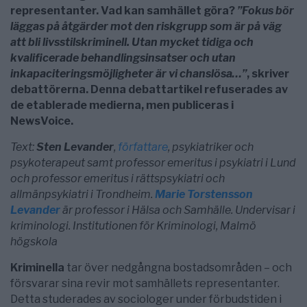
representanter. Vad kan samhället göra?
”Fokus bör
läggas på åtgärder mot den riskgrupp som är på väg
att bli livsstilskriminell. Utan mycket tidiga och
kvalificerade behandlingsinsatser och utan
inkapaciteringsmöjligheter är vi chanslösa…”
, skriver
debattörerna. Denna debattartikel refuserades av
de etablerade medierna, men publiceras i
NewsVoice.
Text:
Sten Levander
,
författare
, psykiatriker och
psykoterapeut samt professor emeritus i psykiatri i Lund
och professor emeritus i rättspsykiatri och
allmänpsykiatri i Trondheim.
Marie Torstensson
Levander
är professor i Hälsa och Samhälle. Undervisar i
kriminologi. Institutionen för Kriminologi, Malmö
högskola
Kriminella
tar över nedgångna bostadsområden – och
försvarar sina revir mot samhällets representanter.
Detta studerades av sociologer under förbudstiden i