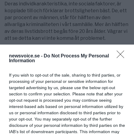
Deras individkarakteristika, inte sociala faktorer, är
kopplade till och förklarar brottsligheten bäst. De, ett
par procent av männen, står för hälften av den
allvarliga kriminaliteten i vårt samhälle. Mer än hälften
av deras livstidsbrott begås före 20 års ålder. Vägrar vi
att se detta kan vi inte komma åt problemet.
I Daltegs avhandling (1990) var huvudresultat att 80
newsvoice.se -
Do Not Process My Personal
ungdomsvårdsskoleelever vid Lövsta skolhem (den
Information
tyngsta ungdomsvårdsskolan i landet), födda omkring
1960, upp till 30 års ålder hade dömts för 13 tusen
If you wish to opt-out of the sale, sharing to third parties, or
brott, därav 800 grova våldsbrott. Multiplicera med
processing of your personal or sensitive information for
fem för att kompensera för mörkertal och
targeted advertising by us, please use the below opt-out
uppklarningsprocent. Lägg till de faktiska
section to confirm your selection. Please note that after your
vårdkostnader i slutenvård mellan 15 och 30 års ålder,
opt-out request is processed you may continue seeing
c:a 600 miljoner. Kostnaden per individ är astronomisk.
interest-based ads based on personal information utilized by
us or personal information disclosed to third parties prior to
Invandrare var starkt överrepresenterade, men hade
your opt-out. You may separately opt-out of the further
bättre prognos (föräldrarna ställde upp för sina söner),
disclosure of your personal information by third parties on the
liksom de pojkar som omhändertogs tidigt och hade
IAB’s list of downstream participants. This information may