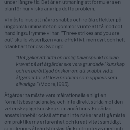
under längre tid. Det är en utmaning att formulera en
plan för hur vi ska angripa detta problem.
Vi måste inse att några snabba och rejäla effekter på
ungdomskriminaliteten kommer vi inte att få med det
handlingsutrymme vi har. ”Three strikes and you are
out” skulle visserligen vara effektivt, men dyrt och helt
otänkbart för oss i Sverige.
”Det gäller att hitta en rimlig balanspunkt mellan
kravet på att åtgärder ska vara grundade i kunskap
och en berättigad önskan om att snabbt vidta
åtgärder för att lösa problem som upplevs som
allvarliga.”
(Moore,1995)
.
Åtgärderna måste vara målrationella enligt en
förnuftsbaserad analys, och inte direkt strida mot den
vetenskapliga kunskap som ändå finns. En sådan
ansats innebär också att man inte riskerar att gå miste
om praktikerns erfarenhet och kreativitet samtidigt
som dennes åtgärdsförslag får konfronteras med och