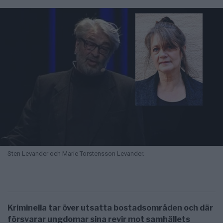
Sten Levander och Marie Torstensson Levander.
Kriminella tar över utsatta bostadsområden och där
försvarar ungdomar sina revir mot samhällets