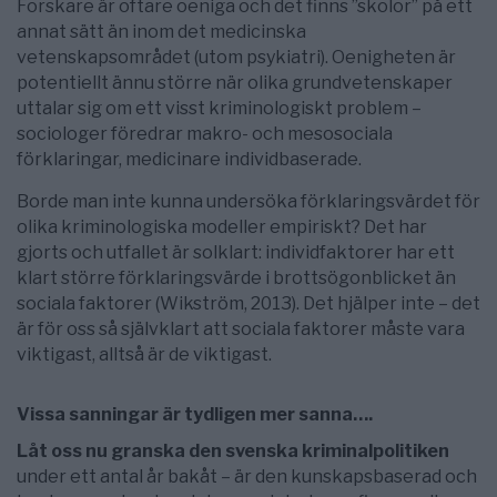
Forskare är oftare oeniga och det finns ”skolor” på ett
annat sätt än inom det medicinska
vetenskapsområdet (utom psykiatri). Oenigheten är
potentiellt ännu större när olika grundvetenskaper
uttalar sig om ett visst kriminologiskt problem –
sociologer föredrar makro- och mesosociala
förklaringar, medicinare individbaserade.
Borde man inte kunna undersöka förklaringsvärdet för
olika kriminologiska modeller empiriskt? Det har
gjorts och utfallet är solklart: individfaktorer har ett
klart större förklaringsvärde i brottsögonblicket än
sociala faktorer (Wikström, 2013). Det hjälper inte – det
är för oss så självklart att sociala faktorer måste vara
viktigast, alltså är de viktigast.
Vissa sanningar är tydligen mer sanna….
Låt oss nu granska den svenska kriminalpolitiken
under ett antal år bakåt – är den kunskaps­baserad och