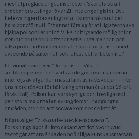
mest utpräglade ungdomsbrotten. Skärpta straff
drabbar brottslingar över 21. Inte unga ligister. Det
behövs ingen forskning för att kunna räkna ut det,
bara bondförnuft. Ett annat förslag är att ligisterna ska
hjälpa polisen i arbetet. Vilka helt lysande möjligheter
ger inte detta de brottsbenägna unga männen och
vilka problem kommer det att skapa för polisen med
avseende på säkerhet, sekretess och arbetsmiljö?
Ett annat mantra är ”fler poliser”. Vilken
sort/kompetens, och vad ska de göra om insatserna
inte följs av åtgärder i nästa länk av rättskedjan – inte
ens mord räcker för häktning om man är under 16 (ett
färskt fall). Poliser kan vara synliga och trevliga mot
den stora majoriteten av ungdomar i nedgångna
områden, men de antisociala kommer de inte åt.
Några säger ”Vi ska arbeta evidensbaserat”.
Forskningsläget är inte sådant att det överhuvud
taget går att använda den befintliga kunskapsmassan