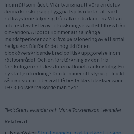
inom rättsområdet. Vi är tvungna att göra en del av
denna kunskapsuppbyggnad själva därför att vårt
rättssystem skiljer sig från alla andra länders. Vi kan
inte rakt av flytta över forskningsresultat till oss från
omvärlden. Arbetet kommer att ta många
mandatperioder och kräva pensionering av ett antal
heliga kor. Därför är det hög tid för en
blocköverskridande bred politisk uppgörelse inom
rättsområdet. Och en förstärkning av den fria
forskningen och dess internationella anknytning. En
ny statlig utredning? Den kommer att styras politiskt
så man kommer bara att få beställda slutsatser, som
1973. Forskarna körde man över.
Text: Sten Levander och Marie Torstensson Levander
Relaterat
NewsVoice:
Sten Levander, psykiatriker: Hur kan