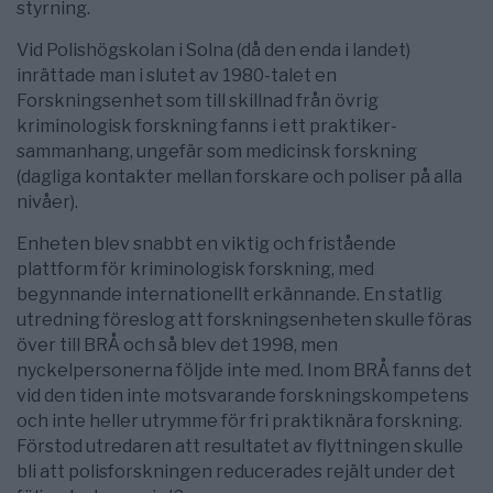
styrning.
Vid Polishögskolan i Solna (då den enda i landet)
inrättade man i slutet av 1980-talet en
Forskningsenhet som till skillnad från övrig
kriminologisk forskning fanns i ett praktiker­
sammanhang, ungefär som medicinsk forskning
(dagliga kontakter mellan forskare och poliser på alla
nivåer).
Enheten blev snabbt en viktig och fristående
plattform för kriminologisk forskning, med
begynnande internationellt erkännande. En statlig
utredning föreslog att forskningsenheten skulle föras
över till BRÅ och så blev det 1998, men
nyckelpersonerna följde inte med. Inom BRÅ fanns det
vid den tiden inte motsvarande forskningskompetens
och inte heller utrymme för fri praktiknära forskning.
Förstod utredaren att resultatet av flyttningen skulle
bli att polisforskningen reducerades rejält under det