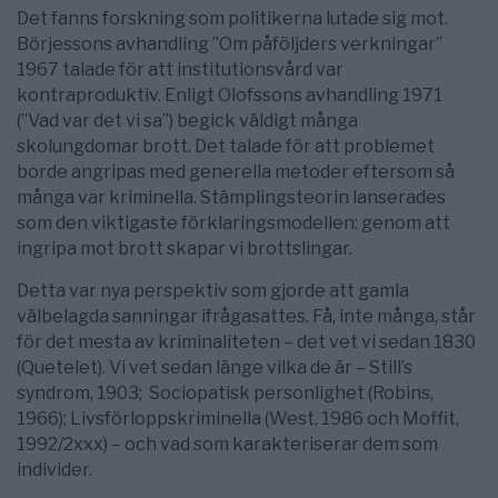
Det fanns forskning som politikerna lutade sig mot.
Börjessons avhandling ”Om påföljders verkningar”
1967 talade för att institutionsvård var
kontraproduktiv. Enligt Olofssons avhandling 1971
(”Vad var det vi sa”) begick väldigt många
skolungdomar brott. Det talade för att problemet
borde angripas med generella metoder eftersom så
många var kriminella. Stämplingsteorin lanserades
som den viktigaste förklaringsmodellen: genom att
ingripa mot brott skapar vi brottslingar.
Detta var nya perspektiv som gjorde att gamla
välbelagda sanningar ifrågasattes. Få, inte många, står
för det mesta av kriminaliteten – det vet vi sedan 1830
(Quetelet). Vi vet sedan länge vilka de är – Still’s
syndrom, 1903; Sociopatisk personlighet (Robins,
1966); Livsförloppskriminella (West, 1986 och Moffit,
1992/2xxx) – och vad som karakteriserar dem som
individer.