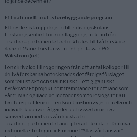
följande decenniet?
Ett nationellt brottsförebyggande program
Ett av de sista uppdragen till Polishögskolans
forskningsenhet, före nedläggningen, kom från
Justitiedepartementet och riktades till två forskare:
docent Marie Torstensson och professor
PO
Wikström
(ref).
I en skrivelse till regeringen från ett antal kolleger till
de två forskarna betecknades det färdiga förslaget
som ”elitistiskt och stalinistiskt – ett gigantiskt
byråkratiskt projekt helt främmande för ett land som
vårt”. Man ogillade de metoder som föreslogs för att
hantera problemen – en kombination av generella och
individfokuserade åtgärder, och vissa former av
samverkan med sjukvård/psykiatri.
Justitiedepartementet accepterade kritiken. Den nya
nationella strategin fick namnet ”Allas vårt ansvar”.