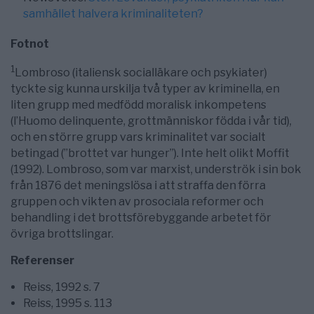
samhället halvera kriminaliteten?
Fotnot
1
Lombroso (italiensk socialläkare och psykiater)
tyckte sig kunna urskilja två typer av kriminella, en
liten grupp med medfödd moralisk inkompetens
(l’Huomo delinquente, grottmänniskor födda i vår tid),
och en större grupp vars kriminalitet var socialt
betingad (”brottet var hunger”). Inte helt olikt Moffit
(1992). Lombroso, som var marxist, underströk i sin bok
från 1876 det meningslösa i att straffa den förra
gruppen och vikten av prosociala reformer och
behandling i det brottsförebyggande arbetet för
övriga brottslingar.
Referenser
Reiss, 1992 s. 7
Reiss, 1995 s. 113