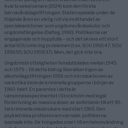
kvarts sekel senare (1924) kom den första
barnavårdslagstiftningen. Staten spelade under de
följande åren en viktig roll via inrättandet av
specialsanktioner som ungdomsvårdsskolor och
ungdomsfängelse (Dalteg, 1990). Politikerna var
engagerade och hoppfulla – och det skrevs ett stort
antal SOU omkring problemen (t.ex. SOU 1950:47; SOU
1956:55; SOU 1959:37). Men, det gick inte bra.
Ungdomsbrottsligheten femdubblades mellan 1945
och 1975 – till detta bidrog liberaliseringen av
alkohollagstiftningen 1956 och introduktionen av
narkotika inom de kriminella grupperna i början av
1960-talet. En parentes i detta är
vansinnesexperimentet i Stockholm med legal
förskrivning av massiva doser av amfetamin till ett 90-
tal kriminella missbrukare med start 1965. Den
psykiatriska professionen varnade, politikerna
lyssnade inte. De tvingades snart till en helomvändning