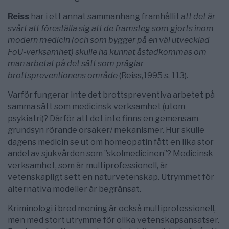
Reiss
har i ett annat sammanhang framhållit
att det är
svårt att föreställa sig att de framsteg som gjorts inom
modern medicin (och som bygger på en väl utvecklad
FoU-verksamhet)
skulle ha kunnat åstadkommas om
man arbetat på det sätt som präglar
brottspreventionens område
(Reiss,1995 s. 113).
Varför fungerar inte det brottspreventiva arbetet på
samma sätt som medicinsk verksamhet (utom
psykiatri)? Därför att det inte finns en gemensam
grundsyn rörande orsaker/ mekanismer. Hur skulle
dagens medicin se ut om homeopatin fått en lika stor
andel av sjukvården som ”skolmedicinen”? Medicinsk
verksamhet, som är multiprofessionell, är
vetenskapligt sett en naturvetenskap. Utrymmet för
alternativa modeller är begränsat.
Kriminologi i bred mening är också multiprofessionell,
men med stort utrymme för olika vetenskapsansatser.