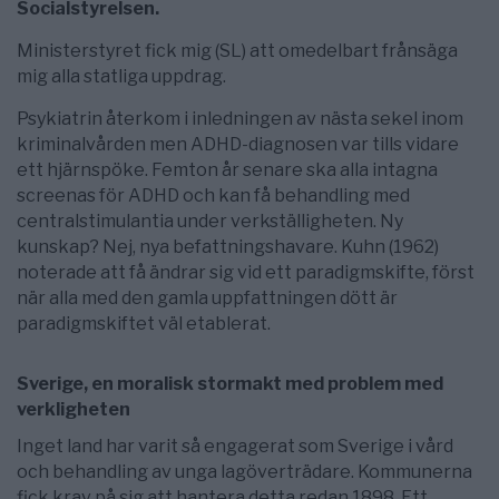
Socialstyrelsen.
Ministerstyret fick mig (SL) att omedelbart frånsäga
mig alla statliga uppdrag.
Psykiatrin återkom i inledningen av nästa sekel inom
kriminalvården men ADHD-diagnosen var tills vidare
ett hjärnspöke. Femton år senare ska alla intagna
screenas för ADHD och kan få behandling med
centralstimulantia under verkställigheten. Ny
kunskap? Nej, nya befatt­ningshavare. Kuhn (1962)
noterade att få ändrar sig vid ett paradigmskifte, först
när alla med den gamla uppfattningen dött är
paradigmskiftet väl etablerat.
Sverige, en moralisk stormakt med problem med
verkligheten
Inget land har varit så engagerat som Sverige i vård
och behandling av unga lagöverträdare. Kommunerna
fick krav på sig att hantera detta redan 1898. Ett