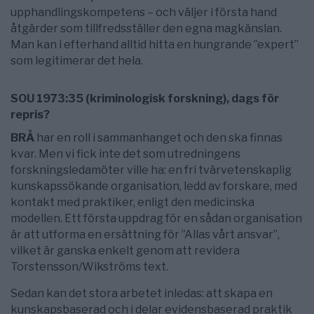
upphandlingskompetens – och väljer i första hand
åtgärder som tillfredsställer den egna magkänslan.
Man kan i efterhand alltid hitta en hungrande ”expert”
som legitimerar det hela.
SOU 1973:35 (kriminologisk forskning), dags för
repris?
BRÅ
har en roll i sammanhanget och den ska finnas
kvar. Men vi fick inte det som utredningens
forskningsledamöter ville ha: en fri tvärvetenskaplig
kunskapssökande organisation, ledd av forskare, med
kontakt med praktiker, enligt den medicinska
modellen. Ett första uppdrag för en sådan organisation
är att utforma en ersättning för ”Allas vårt ansvar”,
vilket är ganska enkelt genom att revidera
Torstensson/Wikströms text.
Sedan kan det stora arbetet inledas: att skapa en
kunskapsbaserad och i delar evidensbaserad praktik