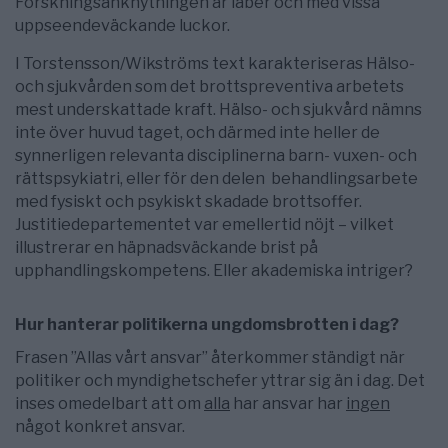
Forskningsanknytningen är laber och med vissa
uppseendeväckande luckor.
I Torstensson/Wikströms text karakteriseras Hälso-
och sjukvården som det brottspreventiva arbetets
mest underskattade kraft. Hälso- och sjukvård nämns
inte över huvud taget, och därmed inte heller de
synnerligen relevanta disciplinerna barn- vuxen- och
rättspsykiatri, eller för den delen behandlingsarbete
med fysiskt och psykiskt skadade brottsoffer.
Justitiedepartementet var emellertid nöjt – vilket
illustrerar en häpnadsväckande brist på
upphandlingskompetens. Eller akademiska intriger?
Hur hanterar politikerna ungdomsbrotten i dag?
Frasen ”Allas vårt ansvar” återkommer ständigt när
politiker och myndighets­chefer yttrar sig än i dag. Det
inses omedelbart att om
alla
har ansvar har
ingen
något konkret ansvar.