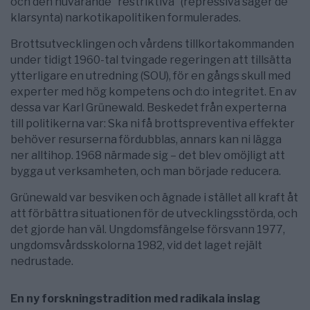
och den nuvarande ”restriktiva” (repressiva säger de
klarsynta) narkotikapolitiken formulerades.
Brottsutvecklingen och vårdens tillkortakommanden
under tidigt 1960-tal tvingade regeringen att tillsätta
ytterligare en utredning (SOU), för en gångs skull med
experter med hög kompetens och d:o integritet. En av
dessa var Karl Grünewald. Beskedet från experterna
till politikerna var: Ska ni få brottspreventiva effekter
behöver resurserna fördubblas, annars kan ni lägga
ner alltihop. 1968 närmade sig – det blev omöjligt att
bygga ut verksamheten, och man började reducera.
Grünewald var besviken och ägnade i stället all kraft åt
att förbättra situationen för de utvecklingsstörda, och
det gjorde han väl. Ungdomsfängelse försvann 1977,
ungdomsvårdsskolorna 1982, vid det laget rejält
nedrustade.
En ny forskningstradition med radikala inslag