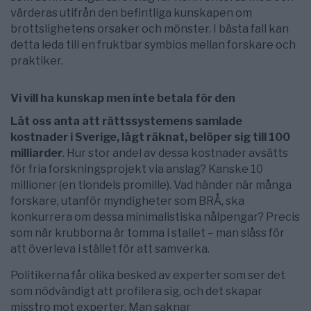
värderas utifrån den befintliga kunskapen om
brottslighetens orsaker och mönster. I bästa fall kan
detta leda till en fruktbar symbios mellan forskare och
praktiker.
Vi vill ha kunskap men inte betala för den
Låt oss anta att rättssystemens samlade
kostnader i Sverige, lågt räknat, belöper sig till 100
milliarder
. Hur stor andel av dessa kostnader avsätts
för fria forskningsprojekt via anslag? Kanske 10
millioner (en tiondels promille). Vad händer när många
forskare, utanför myndigheter som BRÅ, ska
konkurrera om dessa minimalistiska nålpengar? Precis
som när krubborna är tomma i stallet – man slåss för
att överleva i stället för att samverka.
Politikerna får olika besked av experter som ser det
som nödvändigt att profilera sig, och det skapar
misstro mot experter. Man saknar