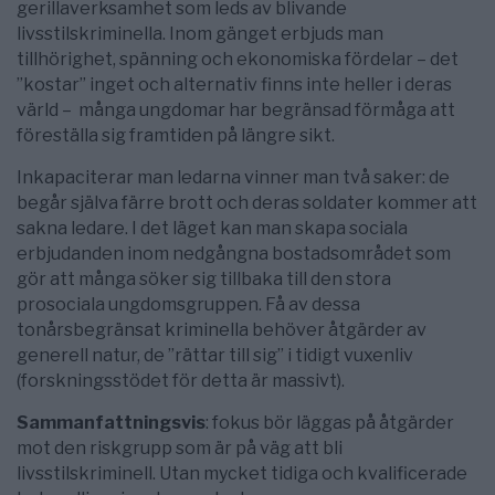
gerillaverksamhet som leds av blivande
livsstilskriminella. Inom gänget erbjuds man
tillhörighet, spänning och ekonomiska fördelar – det
”kostar” inget och alternativ finns inte heller i deras
värld – många ungdomar har begränsad förmåga att
föreställa sig framtiden på längre sikt.
Inkapaciterar man ledarna vinner man två saker: de
begår själva färre brott och deras soldater kommer att
sakna ledare. I det läget kan man skapa sociala
erbjudanden inom nedgångna bostadsområdet som
gör att många söker sig tillbaka till den stora
prosociala ungdoms­gruppen. Få av dessa
tonårsbegränsat kriminella behöver åtgärder av
generell natur, de ”rättar till sig” i tidigt vuxenliv
(forskningsstödet för detta är massivt).
Sammanfattningsvis
: fokus bör läggas på åtgärder
mot den riskgrupp som är på väg att bli
livsstilskriminell. Utan mycket tidiga och kvalificerade