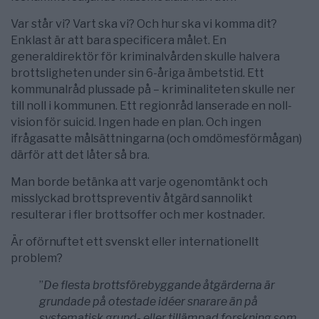
Var står vi? Vart ska vi? Och hur ska vi komma dit?
Enklast är att bara specificera målet. En
generaldirektör för kriminalvården skulle halvera
brottsligheten under sin 6-åriga ämbetstid. Ett
kommunalråd plussade på – kriminaliteten skulle ner
till noll i kommunen. Ett regionråd lanserade en noll-
vision för suicid. Ingen hade en plan. Och ingen
ifrågasatte målsättningarna (och omdömesförmågan)
därför att det låter så bra.
Man borde betänka att varje ogenomtänkt och
misslyckad brottspreventiv åtgärd sannolikt
resulterar i fler brottsoffer och mer kostnader.
Är oförnuftet ett svenskt eller internationellt
problem?
”
De flesta brottsförebyggande åtgärderna är
grundade på otestade
idéer snarare än på
systematisk grund- eller tillämpad forskning som