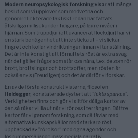
Modern neuropsykologisk forskning visar
att många
beslut som vi upplever som medvetna och
genomreflekterade faktiskt redan har fattats,
åtskilliga millisekunder tidigare, på lägre nivåer i
hjärnan. Som truppdjur (ett avancerat flockdjur) har vi
en stark benägenhet att inte sticka ut – vi slickar
fingret och kollar vindriktningen innan vi tar ställning.
Det är inte konstigt att förnuftets röst är extra svag
när det gäller frågor som står oss nära, t.ex. de som rör
brott, brottslingar och brottsoffer, men rösten är
också envis (Freud igen) och det är därför vi forskar.
En av de första konstruktivisterna, filosofen
Heidegger
, konstaterade dystert att
”fakta sparkas”
.
Verkligheten finns och gör vi alltför dåliga kartor av
den så råkar vi illa ut när vi rör oss i terrängen. Bättre
kartor får vi genom forskning, som då tävlar med
alternativa kunskapskällor med starkare röst,
uppbackad av ”rörelser” med egna agendor och
lösnummersäljande massmediala narrativ.