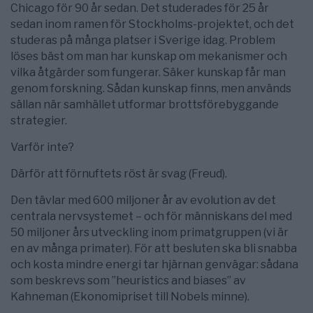
Chicago för 90 år sedan. Det studerades för 25 år
sedan inom ramen för Stockholms-projektet, och det
studeras på många platser i Sverige idag. Problem
löses bäst om man har kunskap om mekanismer och
vilka åtgärder som fungerar. Säker kunskap får man
genom forskning. Sådan kunskap finns, men används
sällan när samhället utformar brottsförebyggande
strategier.
Varför inte?
Därför att förnuftets röst är svag (Freud).
Den tävlar med 600 miljoner år av evolution av det
centrala nervsystemet – och för människans del med
50 miljoner års utveckling inom primatgruppen (vi är
en av många primater). För att besluten ska bli snabba
och kosta mindre energi tar hjärnan genvägar: sådana
som beskrevs som ”heuristics and biases” av
Kahneman (Ekonomipriset till Nobels minne).