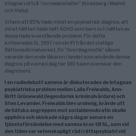
intagna vid två ”normalanstalter” (Kirseberg i Malmö
och Visby).
Vi fann att 85% hade minst en psykiatrisk diagnos, att
minst hälften hade haft ADHD som barn och hälften av
dessa hade kvarstående problem. För detta
kritiserades SL 1997 i en skrift från det statliga
Rättsmedicinalverket, för ”överdiagnostik” såsom
varande den ende läkaren i landet som använde denna
diagnos på vuxna (i dag har 180 tusen svenskar den
diagnosen).
I en radiodebatt samma år diskuterades de intagnas
psykiatriska problem mellan Laila Freiwalds, Ann-
Britt Grünewald (legendarisk kriminalvårdare) och
Sten Levander. Freiwalds blev ursinnig, krävde att
de hätska angreppen mot socialdemokratin skulle
upphöra och skickade några dagar senare en
tjänsteförsändelse med samma krav till SL, som vid
den tiden var vetenskapligt råd i rättspsykiatri vid