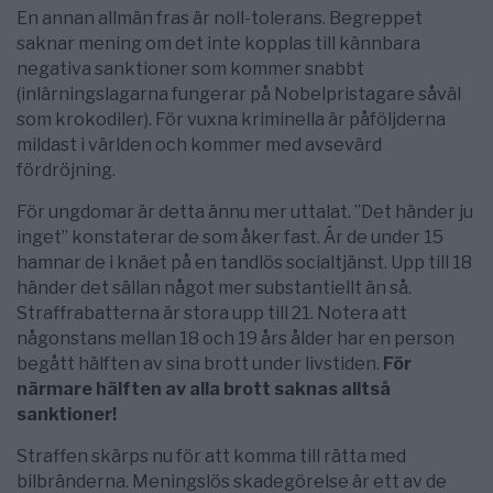
En annan allmän fras är noll-tolerans. Begreppet
saknar mening om det inte kopplas till kännbara
negativa sanktioner som kommer snabbt
(inlärningslagarna fungerar på Nobel­pristagare såväl
som krokodiler). För vuxna kriminella är påföljderna
mildast i världen och kommer med avsevärd
fördröjning.
För ungdomar är detta ännu mer uttalat. ”Det händer ju
inget” konstaterar de som åker fast. Är de under 15
hamnar de i knäet på en tandlös socialtjänst. Upp till 18
händer det sällan något mer substantiellt än så.
Straffrabatterna är stora upp till 21. Notera att
någonstans mellan 18 och 19 års ålder har en person
begått hälften av sina brott under livstiden.
För
närmare hälften av alla brott saknas alltså
sanktioner!
Straffen skärps nu för att komma till rätta med
bilbränderna. Meningslös skadegörelse är ett av de