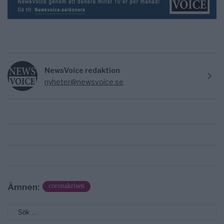
NewsVoice redaktion
nyheter@newsvoice.se
Ämnen:
coronakrisen