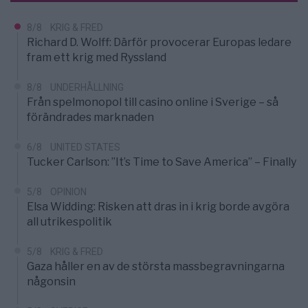
8/8
KRIG & FRED
Richard D. Wolff: Därför provocerar Europas ledare
fram ett krig med Ryssland
8/8
UNDERHÅLLNING
Från spelmonopol till casino online i Sverige – så
förändrades marknaden
6/8
UNITED STATES
Tucker Carlson: ”It’s Time to Save America” – Finally
5/8
OPINION
Elsa Widding: Risken att dras in i krig borde avgöra
all utrikespolitik
5/8
KRIG & FRED
Gaza håller en av de största massbegravningarna
någonsin