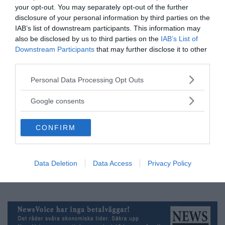
behövdes.
your opt-out. You may separately opt-out of the further
disclosure of your personal information by third parties on the
När Corona-epidemin blåst över, borde en
IAB’s list of downstream participants. This information may
kommission tillsättas, sammansatt av kunniga
also be disclosed by us to third parties on the
IAB’s List of
medborgare med förmåga att räkna och tänka i nya
Downstream Participants
that may further disclose it to other
banor. Många svenskar har nog levt i den fromma
third parties.
förvissningen att detta redan var gjort, men
Please note that this website/app uses one or more Google
krishantering vid mänskliga katastrofer är långt
Personal Data Processing Opt Outs
services and may gather and store information including but
ifrån svenska regeringars bästa gren. Det är hög tid
not limited to your visit or usage behaviour. You may click to
Google consents
att våga ifrågasätta globalismen som
grant or deny consent to Google and its third-party tags to
frälsningslära.
use your data for below specified purposes in below Google
CONFIRM
consent section.
Coronakrisen – Det globala samhällets kris – Del 2
Text: Mats Ensér, civilingenjör KTH. Lars-Olof (LO)
Landin, Civilekonom DHS, medgrundare och ordförande
Data Deletion
Data Access
Privacy Policy
i kunskapsnätverket
Kreaprenör
, ideell förening