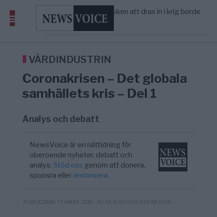
America” – Finally
Elsa Widding: Risken att dras in i krig borde
5/8
OPINION
—
avgöra all utrikespolitik
Gaza håller en av de största
5/8
KRIG & FRED
—
massbegravningarna någonsin
Richard D. Wolff: Därför provocerar
8/8
KRIG & FRED
—
Europas ledare fram ett krig med Rys ...
VÅRDINDUSTRIN
Coronakrisen – Det globala
samhällets kris – Del 1
Analys och debatt
NewsVoice är en nättidning för
oberoende nyheter, debatt och
analys.
Stöd oss
genom att donera,
sponsra eller
annonsera
.
- AV NEWSVOICE REDAKTION
PUBLICERAD 17 MARS 2020