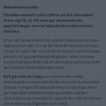
Konsekvensanalys
Fördelen med att sätta siffror på det människor
oroar sig för, är att man ger dem konkreta
uppfattningar om vad sjukvården måste kunna
hantera
.
Vi vet att de allra flesta får relativt milda symtom eller
inga symtom alls. Och de blir likafullt immuna mot just
Covid-19. Vad vi får veta är att förloppet kan fördröjas
genom riktiga smittskyddsåtgärder, vilket minskar
trycket på sjukvården så att den klarar att ta hand om
det relativa fåtalet allvarligt sjuka.
Det går inte att säga
hur mycket den redan
ansträngda svenska sjukvården kommer kunna klara
utan att tvingas till smärtsamma prioriteringar. Men
ger man alla realistiska ingångsvärden vad den
streckade linjen innebär för sjukvården, blir det lättare
att motivera de åtgärder som krävs.