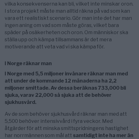
vilka konsekvenserna kan bli, vilket inte minskar oron.
I stora projekt måste man alltid räkna på vad som kan
vara ett realistiskt scenario. Gör man inte det har man
ingen aning om vad som måste göras, vilket bara
späder på osäkerheten och oron. Om människor ska
ställa upp och kämpa tillsammans är det mera
motiverande att veta vad vi ska kämpa för.
I Norge räknar man
I Norge med 5,5 miljoner invånare räknar man med
att under de kommande 12 månaderna ha 2,2
miljoner smittade. Av dessa beräknas 733,000 bli
sjuka, varav 22,000 så sjuka att de behöver
sjukhusvård.
Av de som behöver sjukhusvård räknar man med att
5,500 behöver intensivvård i fyra veckor. Med
åtgärder för att minska smittspridningens hastighet
har norrmännen som mål att
samtidigt inte ha mer än