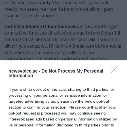
ett lysande exempel på hur man med begränsade
medicinska resurser kan ta hand om de allvarligast
skadade i krissituationer.
Det blir enklare att kommunicera
vilka uppoffringar
som krävs för att se till att vårdkapaciteten räcker till
för antalet vårdkrävande utan att samhällsekonomin
allvarligt skadas. Att förändra människors beteende är
det svåraste som finns. Att ge alla som har
riskpatienter i sin närhet konkreta skäl varför vi
måste skydda våra mest vårdintensiva patienter från
newsvoice.se -
Do Not Process My Personal
att bli smittade – och framförallt inte på en gång – blir
Information
mycket enklare om alla ges konkret och regelbunden
information om smittspridningens utveckling,
If you wish to opt-out of the sale, sharing to third parties, or
vårdbehoven och hur utbyggnaden av
processing of your personal or sensitive information for
vårdkapaciteten framskrider.
targeted advertising by us, please use the below opt-out
section to confirm your selection. Please note that after your
Det är värt att konstatera att vi förr i tiden hade
opt-out request is processed you may continue seeing
betydligt fler IVA-utrustningar bl.a. i militära förråd,
interest-based ads based on personal information utilized by
som man efter Berlinmurens fall fick för sig inte
us or personal information disclosed to third parties prior to