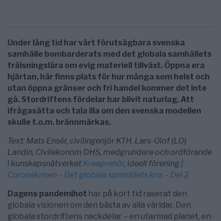
Under lång tid har vårt förutsägbara svenska
samhälle bombarderats med det globala samhällets
frälsningslära om evig materiell tillväxt. Öppna era
hjärtan, här finns plats för hur många som helst och
utan öppna gränser och fri handel kommer det inte
gå. Stordriftens fördelar har blivit naturlag. Att
ifrågasätta och tala illa om den svenska modellen
skulle t.o.m. brännmärkas.
Text: Mats Ensér, civilingenjör KTH. Lars-Olof (LO)
Landin, Civilekonom DHS, medgrundare och ordförande
i kunskapsnätverket
Kreaprenör
, ideell förening |
Coronakrisen – Det globala samhällets kris – Del 2
Dagens pandemihot
har på kort tid raserat den
globala visionen om den bästa av alla världar. Den
globala stordriftens nackdelar – en utarmad planet, en