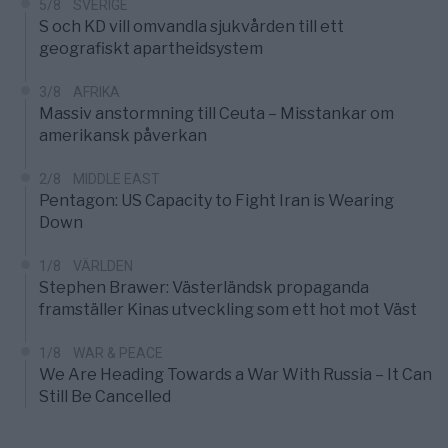
5/8
SVERIGE
S och KD vill omvandla sjukvården till ett
geografiskt apartheidsystem
3/8
AFRIKA
Massiv anstormning till Ceuta – Misstankar om
amerikansk påverkan
2/8
MIDDLE EAST
Pentagon: US Capacity to Fight Iran is Wearing
Down
1/8
VÄRLDEN
Stephen Brawer: Västerländsk propaganda
framställer Kinas utveckling som ett hot mot Väst
1/8
WAR & PEACE
We Are Heading Towards a War With Russia – It Can
Still Be Cancelled