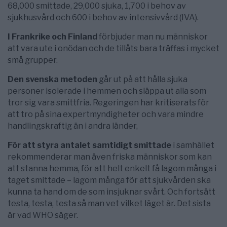
68,000 smittade, 29,000 sjuka, 1,700 i behov av
sjukhusvård och 600 i behov av intensivvård (IVA).
I Frankrike och Finland
förbjuder man nu människor
att vara ute i onödan och de tillåts bara träffas i mycket
små grupper.
Den svenska metoden
går ut på att hålla sjuka
personer isolerade i hemmen och släppa ut alla som
tror sig vara smittfria. Regeringen har kritiserats för
att tro på sina expertmyndigheter och vara mindre
handlingskraftig än i andra länder,
För att styra antalet samtidigt smittade
i samhället
rekommenderar man även friska människor som kan
att stanna hemma, för att helt enkelt få lagom många i
taget smittade – lagom många för att sjukvården ska
kunna ta hand om de som insjuknar svårt. Och fortsätt
testa, testa, testa så man vet vilket läget är. Det sista
är vad WHO säger.