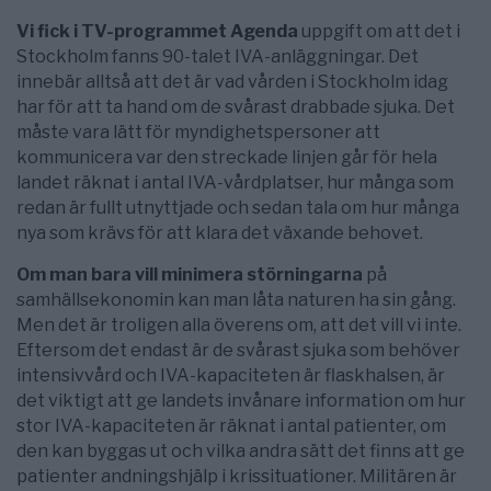
Vi fick i TV-programmet Agenda
uppgift om att det i
Stockholm fanns 90-talet IVA-anläggningar. Det
innebär alltså att det är vad vården i Stockholm idag
har för att ta hand om de svårast drabbade sjuka. Det
måste vara lätt för myndighetspersoner att
kommunicera var den streckade linjen går för hela
landet räknat i antal IVA-vårdplatser, hur många som
redan är fullt utnyttjade och sedan tala om hur många
nya som krävs för att klara det växande behovet.
Om man bara vill minimera störningarna
på
samhällsekonomin kan man låta naturen ha sin gång.
Men det är troligen alla överens om, att det vill vi inte.
Eftersom det endast är de svårast sjuka som behöver
intensivvård och IVA-kapaciteten är flaskhalsen, är
det viktigt att ge landets invånare information om hur
stor IVA-kapaciteten är räknat i antal patienter, om
den kan byggas ut och vilka andra sätt det finns att ge
patienter andningshjälp i krissituationer. Militären är