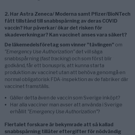
2. Har Astra Zeneca/ Moderna samt Pfizer/BioNTech
fått tillstånd till snabbspårning av deras COVID
vaccin? Hur påverkar/ ökar det risken för
skadeverkningar? Kan vaccinet anses vara säkert?
De läkemedelsföretag som vinner ”tävlingen”
om
”Emergency Use Authorization”
det vill säga
snabbspårning (
fast tracking
) och som först blir
godkänd, får ett bonuspris, att kunna starta
produktion av vaccinet utan att behöva genomgå en
normal obligatorisk FDA-inspektion av de fabriker där
vaccinet framställs.
Gäller detta även de vaccin som Sverige inköpt?
Har alla vacciner man avser att använda i Sverige
erhållit
”Emergency Use Authorization”
?
Flertalet forskare är bekymrade att så kallad
snabbspårning tillåter eftergifter för nödvändig