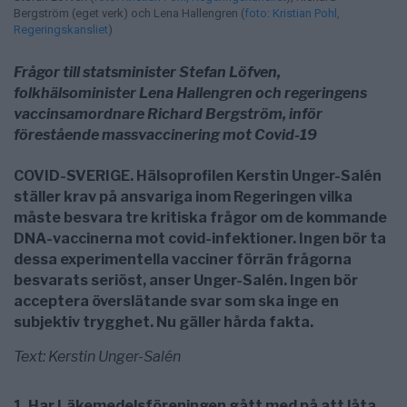
Bergström (eget verk) och Lena Hallengren (
foto: Kristian Pohl,
Regeringskansliet
)
Frågor till statsminister Stefan Löfven,
folkhälsominister
Lena Hallengren och
regeringens
vaccinsamordnare
Richard Bergström, inför
förestående massvaccinering mot Covid-19
COVID-SVERIGE. Hälsoprofilen Kerstin Unger-Salén
ställer krav på ansvariga inom Regeringen vilka
måste besvara tre kritiska frågor om de kommande
DNA-vaccinerna mot covid-infektioner. Ingen bör ta
dessa experimentella vacciner förrän frågorna
besvarats seriöst, anser Unger-Salén. Ingen bör
acceptera överslätande svar som ska inge en
subjektiv trygghet. Nu gäller hårda fakta.
Text: Kerstin Unger-Salén
1. Har Läkemedelsföreningen gått med på att låta