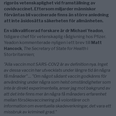
rigorös vetenskaplighet vid framställning av
covidvaccinet. Eftersom miljarder människor
förväntas bli vaccinerade finns än större anledning
att inte åsidosätta säkerheten för allmänheten.
En välkvalificerad forskare är dr Michael Yeadon
,
tidigare chef för vetenskaplig rådgivning hos Pfizer.
Yeadon kommenterade nyligen i ett brev till
Matt
Hancock
,
The Secretary of State for Health
i
Storbritannien;
”Alla vaccin mot SARS-COV2 är av definition nya. Inget
av dessa vaccin har utvecklats under längre tid än några
få månader” … ”Om något sådant vaccin godkänns för
användning under några som helst omständigheter som
inte är direkt experimentella, anser jag mot bakgrund av
att det inte finns mer än några få månaders erfarenhet
mellan försöksvaccinering på volontärer och
information om eventuella skadeverkningar, det vara ett
missbruk av kriminell grad.”