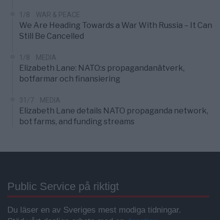
1/8
WAR & PEACE
We Are Heading Towards a War With Russia – It Can
Still Be Cancelled
1/8
MEDIA
Elizabeth Lane: NATO:s propagandanätverk,
botfarmar och finansiering
31/7
MEDIA
Elizabeth Lane details NATO propaganda network,
bot farms, and funding streams
Public Service på riktigt
Du läser en av Sveriges mest modiga tidningar.