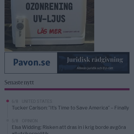
Senaste nytt
6/8
UNITED STATES
Tucker Carlson: ”It’s Time to Save America” – Finally
5/8
OPINION
Elsa Widding: Risken att dras in i krig borde avgöra
all utrikespolitik