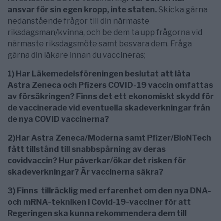
ansvar för sin egen kropp, inte staten.
Skicka gärna
nedanstående frågor till din närmaste
riksdagsman/kvinna, och be dem ta upp frågorna vid
närmaste riksdagsmöte samt besvara dem. Fråga
gärna din läkare innan du vaccineras;
1)
Har Läkemedelsföreningen beslutat att låta
Astra Zeneca och Pfizers COVID-19 vaccin omfattas
av försäkringen? Finns det ett ekonomiskt skydd för
de vaccinerade vid eventuella skadeverkningar från
de nya COVID
vaccinerna?
2)Har Astra Zeneca/Moderna samt
Pfizer/BioNTech
fått tillstånd till snabbspårning av deras
covidvaccin?
Hur påverkar/ökar det risken för
skadeverkningar? Är vaccinerna säkra?
3) Finns tillräcklig med erfarenhet om den nya DNA-
och mRNA-tekniken i Covid-19-vacciner för att
Regeringen ska kunna rekommendera dem till