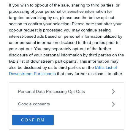
If you wish to opt-out of the sale, sharing to third parties, or
man kapslat in mRNA strängen i en nano-partikel.
processing of your personal or sensitive information for
RNA-strängen har också modifierats för att vara
targeted advertising by us, please use the below opt-out
mindre inflammatorisk. Problemet med nanopartiklar
section to confirm your selection. Please note that after your
rent generellt, är att de kan komma in i blodströmmen
opt-out request is processed you may continue seeing
och passera hjärnbarriären, vilket kanske inte är så
interest-based ads based on personal information utilized by
lämpligt. Kommer den modifierade mRNA-segmentet
us or personal information disclosed to third parties prior to
att stanna i cellerna?
your opt-out. You may separately opt-out of the further
disclosure of your personal information by third parties on the
Vaccin med dessa nya tekniker förväntas komma i
IAB’s list of downstream participants. This information may
bruk för covidvaccinering inom kort. Alla tre
also be disclosed by us to third parties on the
IAB’s List of
läkemedelsföretag rapporterar hög påstådd
Downstream Participants
that may further disclose it to other
effektivitet i tredje fasen, men
effektivitet betyder
third parties.
inte säkerhet
.
Hittills känner man inte till eventuella
Please note that this website/app uses one or more Google
Personal Data Processing Opt Outs
skadeverkningar på längre sikt.
services and may gather and store information including but
not limited to your visit or usage behaviour. You may click to
Etiska frågor
har uppstått kring en teknik som
Google consents
grant or deny consent to Google and its third-party tags to
förändrar geners uttryck. Kommer det förändrade
use your data for below specified purposes in below Google
genuttrycket ärvas av nästkommande generationer?
CONFIRM
consent section.
Dr Michael Yeadon säger
: