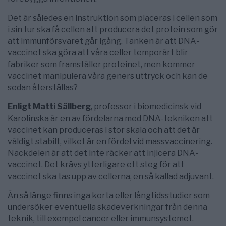
Det är således en instruktion som placeras i cellen som
i sin tur ska få cellen att producera det protein som gör
att immunförsvaret går igång. Tanken är att DNA-
vaccinet ska göra att våra celler temporärt blir
fabriker som framställer proteinet, men kommer
vaccinet manipulera våra geners uttryck och kan de
sedan återställas?
Enligt Matti Sällberg
, professor i biomedicinsk vid
Karolinska är en av fördelarna med DNA-tekniken att
vaccinet kan produceras i stor skala och att det är
väldigt stabilt, vilket är en fördel vid massvaccinering.
Nackdelen är att det inte räcker att injicera DNA-
vaccinet. Det krävs ytterligare ett steg för att
vaccinet ska tas upp av cellerna, en så kallad adjuvant.
Än så länge finns inga korta eller långtidsstudier som
undersöker eventuella skadeverkningar från denna
teknik, till exempel cancer eller immunsystemet.