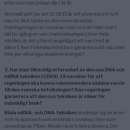
eftersom han jobbat där i 16 år.
Normalt sätt tar det 10 till 15 år att utveckla ett nytt
vaccin. Mot tanke av den rekordsnabba
framtagningen av covidvaccinet och att man snart
sätter igång en vaccinationskampanj över hela
världen, är det ytterst angeläget att vaccinet är
säkert. Kan Folkhälsoministern garantera att vaccinet
inte ger allvarliga skadeverkningar?
3. Har man tillräcklig erfarenhet av den nya DNA och
mRNA tekniken i COVID-19 vacciner för att
regeringen ska kunna rekommendera sådana vaccin
till den svenska befolkningen? Kan regeringen
garantera att den nya tekniken är säker för
mänskligt bruk?
Båda mRNA- och DNA-tekniken
använder sig av är en
helt ny
approach
som används i covidvaccinen som
utvecklas av Pfizer, Moderna och Astra Zeneca. Det