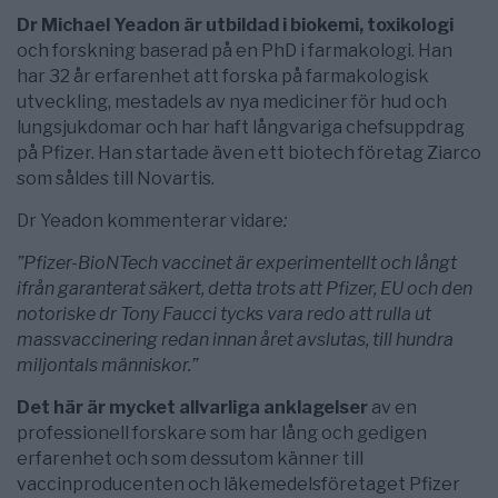
Dr Michael Yeadon är utbildad i biokemi, toxikologi
och forskning baserad på en PhD i farmakologi. Han
har 32 år erfarenhet att forska på farmakologisk
utveckling, mestadels av nya mediciner för hud och
lungsjukdomar och har haft långvariga chefsuppdrag
på Pfizer. Han startade även ett biotech företag Ziarco
som såldes till Novartis.
Dr Yeadon kommenterar vidare
:
”Pfizer-BioNTech vaccine
t är experimentellt och långt
ifrån garanterat säkert,
detta trots att Pfizer, EU och den
notoriske dr Tony Faucci tycks vara redo att rulla ut
massvaccinering redan innan året avslutas, till hundra
miljontals människor.”
Det här är mycket allvarliga anklagelser
av en
professionell forskare som har lång och gedigen
erfarenhet och som dessutom känner till
vaccinproducenten och läkemedelsföretaget Pfizer