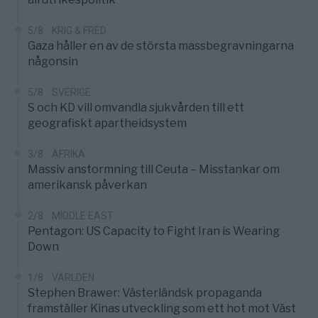
5/8
KRIG & FRED
Gaza håller en av de största massbegravningarna
någonsin
5/8
SVERIGE
S och KD vill omvandla sjukvården till ett
geografiskt apartheidsystem
3/8
AFRIKA
Massiv anstormning till Ceuta – Misstankar om
amerikansk påverkan
2/8
MIDDLE EAST
Pentagon: US Capacity to Fight Iran is Wearing
Down
1/8
VÄRLDEN
Stephen Brawer: Västerländsk propaganda
framställer Kinas utveckling som ett hot mot Väst