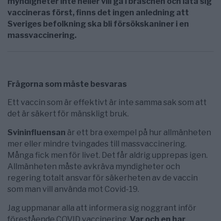
myndigheter inte heller vill gå i bräschen och låta sig
vaccineras först, finns det ingen anledning att
Sveriges befolkning ska bli försökskaniner i en
massvaccinering.
Frågorna som måste besvaras
Ett vaccin som är effektivt är inte samma sak som att
det är säkert för mänskligt bruk.
Svininfluensan
är ett bra exempel på hur allmänheten
mer eller mindre tvingades till massvaccinering.
Många fick men för livet. Det får aldrig upprepas igen.
Allmänheten måste avkräva myndigheter och
regering totalt ansvar för säkerheten av de vaccin
som man vill använda mot Covid-19.
Jag uppmanar alla att informera sig noggrant inför
förestående COVID vaccinering.
Var och en har