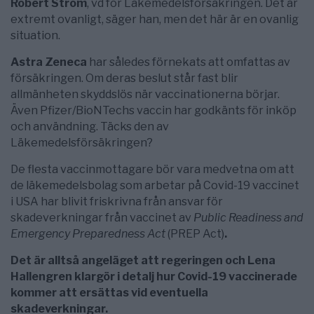
Robert Ström
, vd för Läkemedelsförsäkringen. Det är
extremt ovanligt, säger han, men det här är en ovanlig
situation.
Astra Zeneca
har således förnekats att omfattas av
försäkringen. Om deras beslut står fast blir
allmänheten skyddslös när vaccinationerna börjar.
Även Pfizer/BioNTechs vaccin har godkänts för inköp
och användning. Täcks den av
Läkemedelsförsäkringen?
De flesta vaccinmottagare bör vara medvetna om att
de läkemedelsbolag som arbetar på Covid-19 vaccinet
i USA har blivit friskrivna från ansvar för
skadeverkningar från vaccinet av
Public Readiness and
Emergency Preparedness Act
(PREP Act)
.
Det är alltså angeläget att regeringen och Lena
Hallengren klargör i detalj hur Covid-19 vaccinerade
kommer att ersättas vid eventuella
skadeverkningar.