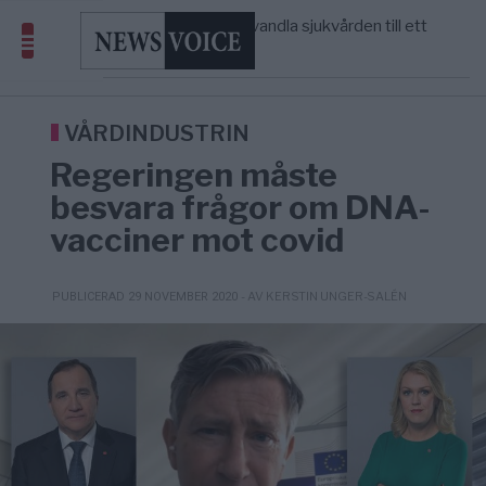
S och KD vill omvandla sjukvården till ett
5/8
SVERIGE
—
geografiskt apartheidsystem
Massiv anstormning till Ceuta – Misstankar
3/8
AFRIKA
—
om amerikansk påverkan
Tucker Carlson: ”It’s Time to Save
6/8
UNITED STATES
—
America” – Finally
VÅRDINDUSTRIN
Regeringen måste
besvara frågor om DNA-
vacciner mot covid
- AV KERSTIN UNGER-SALÉN
PUBLICERAD 29 NOVEMBER 2020