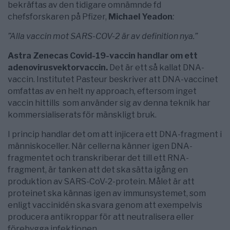
bekräftas av den tidigare omnämnde fd
chefsforskaren på Pfizer,
Michael Yeadon
:
”Alla vaccin mot SARS-COV-2 är
av definition nya.
”
Astra Zenecas Covid-19-vaccin handlar om ett
adenovirusvektorvaccin.
Det är ett så kallat DNA-
vaccin. Institutet Pasteur beskriver att DNA-vaccinet
omfattas av en helt ny approach, eftersom inget
vaccin hittills som använder sig av denna teknik har
kommersialiserats för mänskligt bruk.
I princip handlar det om att injicera ett DNA-fragment i
människoceller. När cellerna känner igen DNA-
fragmentet och transkriberar det till ett RNA-
fragment, är tanken att det ska sätta igång en
produktion av SARS-CoV-2-protein. Målet är att
proteinet ska kännas igen av immunsystemet, som
enligt vaccinidén ska svara genom att exempelvis
producera antikroppar för att neutralisera eller
förebygga infektionen.