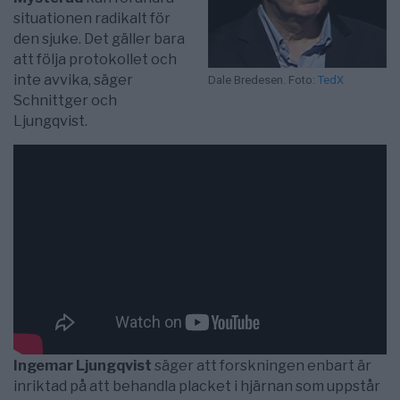
situationen radikalt för
den sjuke. Det gäller bara
att följa protokollet och
inte avvika, säger
Dale Bredesen. Foto:
TedX
Schnittger och
Ljungqvist.
Ingemar Ljungqvist
säger att forskningen enbart är
inriktad på att behandla placket i hjärnan som uppstår