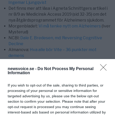
Ingemar Ljungqvist
Det finns mer att läsa i Agneta Schnittgers artikel i
nr 8/9 av Medicinsk Access 2019 (sid 32-35) om det
nya åtgärdsprogrammet för Alzheimers sjukdom.
Morgenbladet:
Vi må tenke nytt om Alzheimers
(Iver
Mysterud)
NCBI:
Dale E. Bredesen,
md
: Reversing Cognitive
Decline
Almanova:
Hva alle bör Vite – 36 punkter mot
demens
newsvoice.se -
Do Not Process My Personal
Information
If you wish to opt-out of the sale, sharing to third parties, or
processing of your personal or sensitive information for
targeted advertising by us, please use the below opt-out
section to confirm your selection. Please note that after your
opt-out request is processed you may continue seeing
interest-based ads based on personal information utilized by