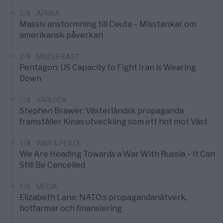
3/8
AFRIKA
Massiv anstormning till Ceuta – Misstankar om
amerikansk påverkan
2/8
MIDDLE EAST
Pentagon: US Capacity to Fight Iran is Wearing
Down
1/8
VÄRLDEN
Stephen Brawer: Västerländsk propaganda
framställer Kinas utveckling som ett hot mot Väst
1/8
WAR & PEACE
We Are Heading Towards a War With Russia – It Can
Still Be Cancelled
1/8
MEDIA
Elizabeth Lane: NATO:s propagandanätverk,
botfarmar och finansiering