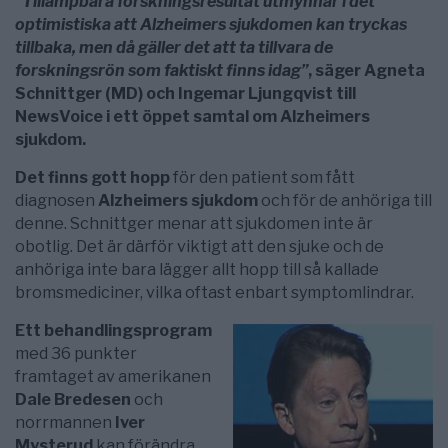
”Tillämpbara forskningsresultat utmynnar i det
optimistiska att Alzheimers sjukdomen kan tryckas
tillbaka, men då gäller det att ta tillvara de
forskningsrön som faktiskt finns idag”
, säger Agneta
Schnittger (MD) och Ingemar Ljungqvist till
NewsVoice i ett öppet samtal om Alzheimers
sjukdom.
Det finns gott hopp
för den patient som fått
diagnosen
Alzheimers sjukdom
och för de anhöriga till
denne. Schnittger menar att sjukdomen inte är
obotlig. Det är därför viktigt att den sjuke och de
anhöriga inte bara lägger allt hopp till så kallade
bromsmediciner, vilka oftast enbart symptomlindrar.
Ett behandlingsprogram
med 36 punkter
framtaget av amerikanen
Dale Bredesen
och
norrmannen
Iver
Mysterud
kan förändra