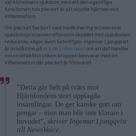
vid Alzheimers sjukdom, men att den egentliga
funktionen hos placket är att skydda hjärnan mot
inflammation.
Om placket tas bort med medicinering accelererar
sjukdomsprocessen eftersom skyddet mot sjukdomen
reduceras, säger även Schnittger. Ingemar Ljungqvist
är också inne på
dr Erik Enbys teori
om att det handlar
om en infektion vilken kroppen besvarar med en
inflammation där placket är försvaret.
”Detta går helt på tvärs mot
Hjärnfondens stort upplagda
insamlingar. De ger kanske gott om
pengar – men man blir inte klarare i
huvudet”
, skriver Ingemar Ljungqvist
till NewsVoice.