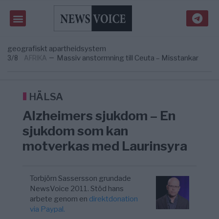
avgöra all utrikespolitik
Gaza håller en av de största
5/8
KRIG & FRED
—
massbegravningarna någonsin
S och KD vill omvandla sjukvården till ett
5/8
SVERIGE
—
geografiskt apartheidsystem
Massiv anstormning till Ceuta – Misstankar
3/8
AFRIKA
—
om amerikansk påverkan
Tucker Carlson: ”It’s Time to Save
12:14
UNITED STATES
—
America” – Finally
HÄLSA
Alzheimers sjukdom – En
sjukdom som kan
motverkas med Laurinsyra
Torbjörn Sassersson grundade
NewsVoice 2011. Stöd hans
arbete genom en
direktdonation
via Paypal.