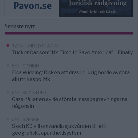
Senaste nytt
12:14
UNITED STATES
Tucker Carlson: ”It’s Time to Save America” – Finally
5/8
OPINION
Elsa Widding: Risken att dras in i krig borde avgöra
all utrikespolitik
5/8
KRIG & FRED
Gaza håller en av de största massbegravningarna
någonsin
5/8
SVERIGE
S och KD vill omvandla sjukvården till ett
geografiskt apartheidsystem