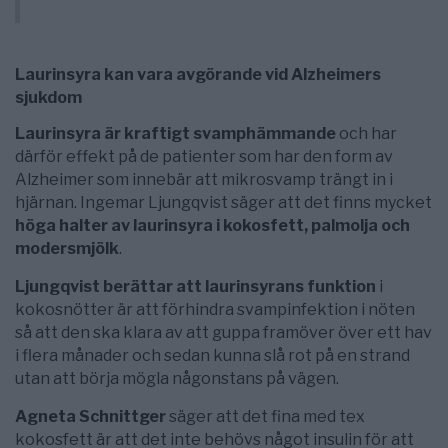
Laurinsyra kan vara avgörande vid Alzheimers
sjukdom
Laurinsyra är kraftigt svamphämmande
och har
därför effekt på de patienter som har den form av
Alzheimer som innebär att mikrosvamp trängt in i
hjärnan. Ingemar Ljungqvist säger att det finns mycket
höga halter av laurinsyra i kokosfett, palmolja och
modersmjölk
.
Ljungqvist berättar att laurinsyrans funktion
i
kokosnötter är att förhindra svampinfektion i nöten
så att den ska klara av att guppa framöver över ett hav
i flera månader och sedan kunna slå rot på en strand
utan att börja mögla någonstans på vägen.
Agneta Schnittger
säger att det fina med tex
kokosfett är att det inte behövs något insulin för att