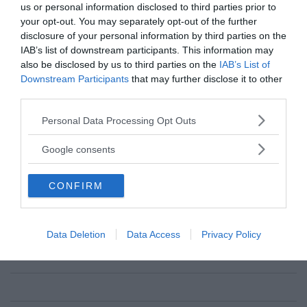
us or personal information disclosed to third parties prior to
your opt-out. You may separately opt-out of the further
disclosure of your personal information by third parties on the
IAB’s list of downstream participants. This information may
also be disclosed by us to third parties on the
IAB’s List of
Downstream Participants
that may further disclose it to other
third parties.
Please note that this website/app uses one or more Google
Personal Data Processing Opt Outs
services and may gather and store information including but
not limited to your visit or usage behaviour. You may click to
Google consents
grant or deny consent to Google and its third-party tags to
use your data for below specified purposes in below Google
Torbjörn Sassersson
CONFIRM
consent section.
redaktionen@newsvoice.se
Data Deletion
Data Access
Privacy Policy