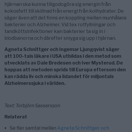
hjärnan ska kunna tillgodogöra sig energin från
kokosfett till skillnad från energi från kolhydrater. De
säger även att det finns en koppling mellan munhålans
bakterier och Alzheimer. Vid tex rotfyllningar och
tandköttsinfektioner kan bakterier ta sig in i
blodbanorna och därefter smyga sig upp i hjärnan.
Agneta Schnittger och Ingemar Ljungqvist säger
att 100-tals läkare i USA utbildas i den metod som
utvecklats av Dale Bredesen och Iver Mysterud. De
hoppas att metoden sprids till Europa eftersom den
kan rädda liv och minska lidandet för miljontals
Alzheimerssjuka i världen.
Text: Torbjörn Sassersson
Relaterat
Se fler samtal mellan
Agneta Schnittger och