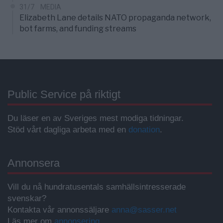
31/7
MEDIA
Elizabeth Lane details NATO propaganda network,
bot farms, and funding streams
Public Service på riktigt
Du läser en av Sveriges mest modiga tidningar.
Stöd vårt dagliga arbeta med en
donation
.
Annonsera
Vill du nå hundratusentals samhällsintresserade
svenskar?
Kontakta vår annonssäljare
anna@sasser.net
Läs mer om
annonsering
.