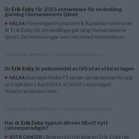
Dr
Erik
Enby
får 2015 utmärkelse för en livslång
gärning i humanismens tjänst
Föreningen Humanism & Kunskap nominerar
HÄLSA
dr Erik Enby för sin livslånga gärning i humanismens
tjänst. De motiveringar som inkommit konstaterar...
- AV NEWSVOICE REDAKTION
PUBLICERAD 10 APRIL 2014
Dr
Erik
Enby
är polisanmäld av IVO utan stöd av lagen
Sveriges Radio P1 sände i programmet Kropp
HÄLSA
och Själ den 1 April 2014, kl 10.03 i reportaget
“Doktorerna som inte...
- AV TORBJÖRN SASSERSSON
PUBLICERAD 10 DECEMBER 2014
Har dr
Erik
Enby
öppnat dörren till ett nytt
cancerparadigm?
Läkaren och forskaren Erik Enby har
BOTA CANCER