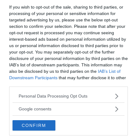
If you wish to opt-out of the sale, sharing to third parties, or
processing of your personal or sensitive information for
- AV NEWSVOICE REDAKTION
PUBLICERAD 22 MAJ 2015
targeted advertising by us, please use the below opt-out
section to confirm your selection. Please note that after your
Dr
Erik
Enby
trollades bort på Wikipedia men finns på
opt-out request is processed you may continue seeing
Vetapedia
interest-based ads based on personal information utilized by
Dr Erik Enby vars arbete och öde NewsVoice
MEDIA
us or personal information disclosed to third parties prior to
följer hade tidigare en sida på Wikipedia, men den
your opt-out. You may separately opt-out of the further
trasades metodiskt sönder av...
disclosure of your personal information by third parties on the
IAB’s list of downstream participants. This information may
also be disclosed by us to third parties on the
IAB’s List of
- AV NEWSVOICE REDAKTION
PUBLICERAD 16 SEPTEMBER 2017
Downstream Participants
that may further disclose it to other
third parties.
Dr
Erik
Enby
: Sannolikt att psoriasis kan förkorta
ditt liv med 20 år
Please note that this website/app uses one or more Google
Personal Data Processing Opt Outs
Dr Erik Enby varnar för att dolda infektioner
services and may gather and store information including but
HÄLSA
not limited to your visit or usage behaviour. You may click to
kan förkorta ditt liv med 20 år. Han anser tex att
Google consents
grant or deny consent to Google and its third-party tags to
psoriasis...
use your data for below specified purposes in below Google
CONFIRM
consent section.
- AV NEWS@NEWSVOICE
PUBLICERAD 20 AUGUSTI 2021