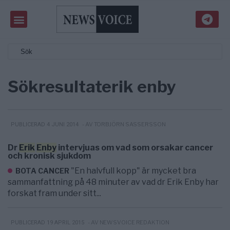
Sökresultat
erik enby
- AV TORBJÖRN SASSERSSON
PUBLICERAD 4 JUNI 2014
Dr
Erik
Enby
intervjuas om vad som orsakar cancer
och kronisk sjukdom
"En halvfull kopp" är mycket bra
BOTA CANCER
sammanfattning på 48 minuter av vad dr Erik Enby har
forskat fram under sitt...
- AV NEWSVOICE REDAKTION
PUBLICERAD 19 APRIL 2015