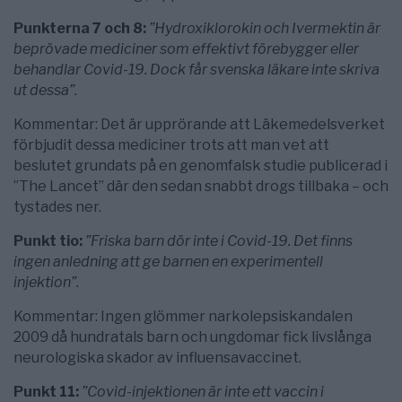
Punkterna 7 och 8:
”Hydroxiklorokin och Ivermektin är
beprövade mediciner som effektivt förebygger eller
behandlar Covid-19. Dock får svenska läkare inte skriva
ut dessa”.
Kommentar: Det är upprörande att Läkemedelsverket
förbjudit dessa mediciner trots att man vet att
beslutet grundats på en genomfalsk studie publicerad i
”The Lancet” där den sedan snabbt drogs tillbaka – och
tystades ner.
Punkt tio:
”Friska barn dör inte i Covid-19. Det finns
ingen anledning att ge barnen en experimentell
injektion”.
Kommentar: Ingen glömmer narkolepsiskandalen
2009 då hundratals barn och ungdomar fick livslånga
neurologiska skador av influensavaccinet.
Punkt 11:
”Covid-injektionen är inte ett vaccin i