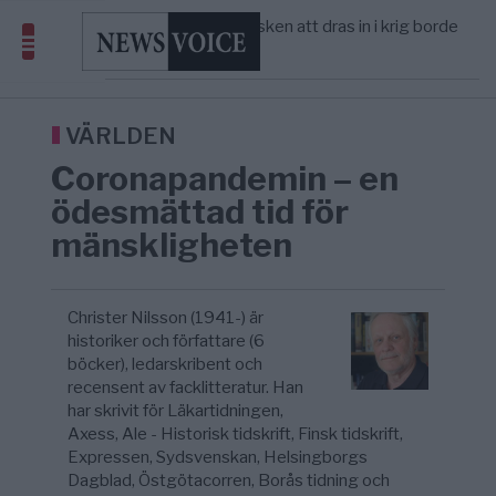
America” – Finally
Elsa Widding: Risken att dras in i krig borde
5/8
OPINION
—
avgöra all utrikespolitik
Gaza håller en av de största
5/8
KRIG & FRED
—
massbegravningarna någonsin
Richard D. Wolff: Därför provocerar
8/8
KRIG & FRED
—
Europas ledare fram ett krig med Rys ...
VÄRLDEN
Coronapandemin – en
ödesmättad tid för
mänskligheten
Christer Nilsson (1941-) är
historiker och författare (6
böcker), ledarskribent och
recensent av facklitteratur. Han
har skrivit för Läkartidningen,
Axess, Ale - Historisk tidskrift, Finsk tidskrift,
Expressen, Sydsvenskan, Helsingborgs
Dagblad, Östgötacorren, Borås tidning och