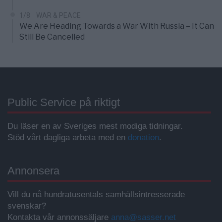
1/8
WAR & PEACE
We Are Heading Towards a War With Russia – It Can
Still Be Cancelled
Public Service på riktigt
Du läser en av Sveriges mest modiga tidningar.
Stöd vårt dagliga arbeta med en
donation
.
Annonsera
Vill du nå hundratusentals samhällsintresserade
svenskar?
Kontakta vår annonssäljare
anna@sasser.net