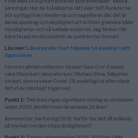
FHM med 14 stycken punkter som innehåller ”beska”
sanningar. Har de två läkarna rätt eller fel? Punkterna
bör synliggöras i medierna och nagelfaras där; det är
deras uppdrag och skyldighet att kritiskt granska både
myndigheter och så kallade experter. Jag tänker här
bara ta upp en del punkter av punkterna i brevet.
Läs mer:
Läkarna slår fast följande 14 punkter i sitt
öppna brev
Först en allmän reflexion: Viruset Sars-CoV-2 anses
vara tillverkat i laboratorium i Wuhan i Kina. Släpptes
viruset, som orsakar Covid -19, avsiktligt ut eller slank
det ut av misstag? Ingen vet.
Punkt 1:
”Det finns ingen signifikant ökning av dödstalen
under 2020, jämfört med de senaste 20 åren”.
Kommentar: Sant enligt SCB. Varför har det då bråkats
så mycket om den höga dödligheten?
Punkt 3:
”Under vinterhalvåret 2020-2021 har FHM