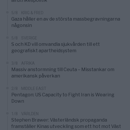
all utrikespolitik
5/8
KRIG & FRED
Gaza håller en av de största massbegravningarna
någonsin
5/8
SVERIGE
S och KD vill omvandla sjukvården till ett
geografiskt apartheidsystem
3/8
AFRIKA
Massiv anstormning till Ceuta – Misstankar om
amerikansk påverkan
2/8
MIDDLE EAST
Pentagon: US Capacity to Fight Iran is Wearing
Down
1/8
VÄRLDEN
Stephen Brawer: Västerländsk propaganda
framställer Kinas utveckling som ett hot mot Väst