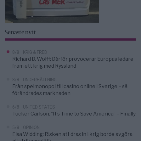
Senaste nytt
8/8
KRIG & FRED
Richard D. Wolff: Därför provocerar Europas ledare
fram ett krig med Ryssland
8/8
UNDERHÅLLNING
Från spelmonopol till casino online i Sverige – så
förändrades marknaden
6/8
UNITED STATES
Tucker Carlson: ”It’s Time to Save America” – Finally
5/8
OPINION
Elsa Widding: Risken att dras in i krig borde avgöra