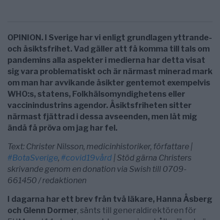
OPINION. I Sverige har vi enligt grundlagen yttrande-
och åsiktsfrihet. Vad gäller att få komma till tals om
pandemins alla aspekter i medierna har detta visat
sig vara problematiskt och är närmast minerad mark
om man har avvikande åsikter gentemot exempelvis
WHO:s, statens, Folkhälsomyndighetens eller
vaccinindustrins agendor. Åsiktsfriheten sitter
närmast fjättrad i dessa avseenden, men låt mig
ändå få pröva om jag har fel.
Text: Christer Nilsson, medicinhistoriker, författare |
#BotaSverige
,
#covid19vård
| Stöd gärna Christers
skrivande genom en donation via Swish till 0709-
661450 / redaktionen
I dagarna har ett brev från två läkare, Hanna Åsberg
och Glenn Dormer
, sänts till generaldirektören för