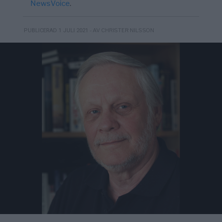
NewsVoice
.
- AV CHRISTER NILSSON
PUBLICERAD 1 JULI 2021