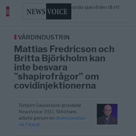
massbegravningarna någonsin
S och KD vill omvandla sjukvården till ett
5/8
SVERIGE
—
geografiskt apartheidsystem
Massiv anstormning till Ceuta – Misstankar
3/8
AFRIKA
—
om amerikansk påverkan
Tucker Carlson: ”It’s Time to Save
12:14
UNITED STATES
—
America” – Finally
VÅRDINDUSTRIN
Mattias Fredricson och
Britta Björkholm kan
inte besvara
”shapirofrågor” om
covidinjektionerna
Torbjörn Sassersson grundade
NewsVoice 2011. Stöd hans
arbete genom en
direktdonation
via Paypal.