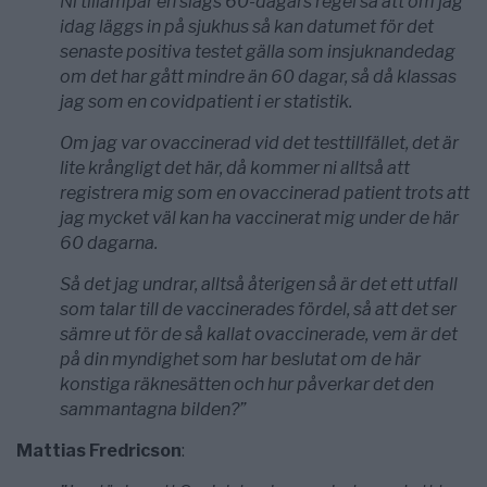
Ni tillämpar en slags 60-dagars regel så att om jag
idag läggs in på sjukhus så kan datumet för det
senaste positiva testet gälla som insjuknandedag
om det har gått mindre än 60 dagar, så då klassas
jag som en covidpatient i er statistik.
Om jag var ovaccinerad vid det testtillfället, det är
lite krångligt det här, då kommer ni alltså att
registrera mig som en ovaccinerad patient trots att
jag mycket väl kan ha vaccinerat mig under de här
60 dagarna.
Så det jag undrar, alltså återigen så är det ett utfall
som talar till de vaccinerades fördel, så att det ser
sämre ut för de så kallat ovaccinerade, vem är det
på din myndighet som har beslutat om de här
konstiga räknesätten och hur påverkar det den
sammantagna bilden?”
Mattias Fredricson
: