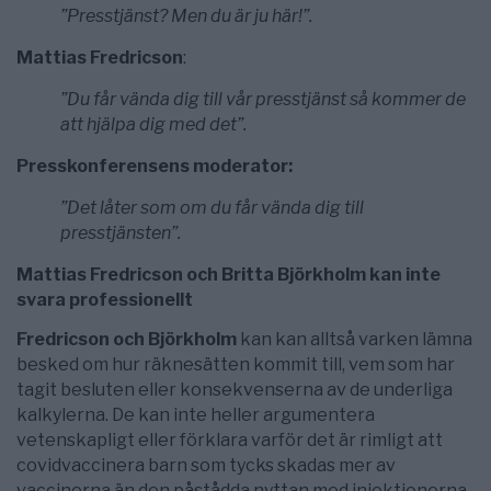
”Presstjänst? Men du är ju här!”.
Mattias Fredricson
:
”Du får vända dig till vår presstjänst så kommer de
att hjälpa dig med det”.
Presskonferensens moderator:
”Det låter som om du får vända dig till
presstjänsten”.
Mattias Fredricson och Britta Björkholm kan inte
svara professionellt
Fredricson och Björkholm
kan kan alltså varken lämna
besked om hur räknesätten kommit till, vem som har
tagit besluten eller konsekvenserna av de underliga
kalkylerna. De kan inte heller argumentera
vetenskapligt eller förklara varför det är rimligt att
covidvaccinera barn som tycks skadas mer av
vaccinerna än den påstådda nyttan med injektionerna.