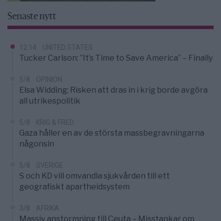
Senaste nytt
12:14
UNITED STATES
Tucker Carlson: ”It’s Time to Save America” – Finally
5/8
OPINION
Elsa Widding: Risken att dras in i krig borde avgöra
all utrikespolitik
5/8
KRIG & FRED
Gaza håller en av de största massbegravningarna
någonsin
5/8
SVERIGE
S och KD vill omvandla sjukvården till ett
geografiskt apartheidsystem
3/8
AFRIKA
Massiv anstormning till Ceuta – Misstankar om