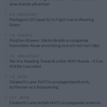
amerikansk påverkan
2/8
MIDDLE EAST
Pentagon: US Capacity to Fight Iran is Wearing
Down
1/8
VÄRLDEN
Stephen Brawer: Västerländsk propaganda
framställer Kinas utveckling som ett hot mot Väst
1/8
WAR & PEACE
We Are Heading Towards a War With Russia – It Can
Still Be Cancelled
1/8
MEDIA
Elizabeth Lane: NATO:s propagandanätverk,
botfarmar och finansiering
31/7
MEDIA
Elizabeth Lane details NATO propaganda network,