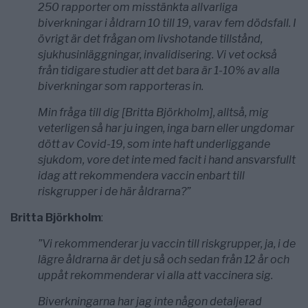
250 rapporter om misstänkta allvarliga
biverkningar i åldrarn 10 till 19, varav fem dödsfall. I
övrigt är det frågan om livshotande tillstånd,
sjukhusinläggningar, invalidisering. Vi vet också
från tidigare studier att det bara är 1-10% av alla
biverkningar som rapporteras in.
Min fråga till dig [Britta Björkholm], alltså, mig
veterligen så har ju ingen, inga barn eller ungdomar
dött av Covid-19, som inte haft underliggande
sjukdom, vore det inte med facit i hand ansvarsfullt
idag att rekommendera vaccin enbart till
riskgrupper i de här åldrarna?”
Britta Björkholm
:
”Vi rekommenderar ju vaccin till riskgrupper, ja, i de
lägre åldrarna är det ju så och sedan från 12 år och
uppåt rekommenderar vi alla att vaccinera sig.
Biverkningarna har jag inte någon detaljerad