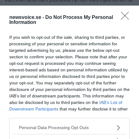
Läs mer:
Britta Björkholm på FHM kan inte förklara
newsvoice.se -
Do Not Process My Personal
varför vaccinerade räknas som ovaccinerade –
Information
Magnetism mot ovaccinerad status
If you wish to opt-out of the sale, sharing to third parties, or
Text: Torbjörn Sassersson
processing of your personal or sensitive information for
Relaterat
targeted advertising by us, please use the below opt-out
section to confirm your selection. Please note that after your
Pressträff om covid-19, 17 februari [
Web Archive
]
opt-out request is processed you may continue seeing
[
FHM, feb 2022
]
interest-based ads based on personal information utilized by
Tid: kl. 14.00
us or personal information disclosed to third parties prior to
your opt-out. You may separately opt-out of the further
Medverkande
disclosure of your personal information by third parties on the
Britta Björkholm
, avdelningschef,
IAB’s list of downstream participants. This information may
Folkhälsomyndigheten (på plats)
also be disclosed by us to third parties on the
IAB’s List of
Mattias Fredricson
, enhetschef, Socialstyrelsen (på
Downstream Participants
that may further disclose it to other
third parties.
plats)
Svante Werger, särskild rådgivare, Myndigheten MSB
Please note that this website/app uses one or more Google
Personal Data Processing Opt Outs
(digitalt)
services and may gather and store information including but