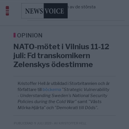
avgöra all utrikespolitik
Gaza håller en av de största
5/8
KRIG & FRED
—
massbegravningarna någonsin
S och KD vill omvandla sjukvården till ett
5/8
SVERIGE
—
geografiskt apartheidsystem
Från spelmonopol till casino online
10:52
UNDERHÅLLNING
—
i Sverige – så förändrades markna ...
OPINION
NATO-mötet i Vilnius 11-12
juli: Fd transkomikern
Zelenskys ödestimme
Kristoffer Hell är utbildad i Storbritannien och är
författare till
böckerna
"Strategic Vulnerability
- Understanding Sweden's National Security
Policies during the Cold War"
samt
"Västs
Mörka Hjärta" och "Demokrati till Döds".
- AV KRISTOFFER HELL
PUBLICERAD 9 JULI 2023