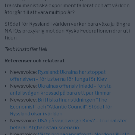
transhumanistiska experiment fallerat och att världen
återgår till att vara multipolär?
Stödet för Ryssland i världen verkar bara växa ju längre
NATO:s proxykrig mot den Ryska Federationen drar ut i
tiden.
Text: Kristoffer Hell
Referenser och relaterat
Newsvoice:
Ryssland: Ukraina har stoppat
offensiven – förlusterna för tunga för Kiev
Newsvoice:
Ukrainas offensiv inledd – första
anfallsvågen krossad på bara ett par timmar
Newsvoice:
Brittiska finanstidningen “The
Economist” och “Atlantic Council”: Stödet för
Ryssland ökar i världen
Newsvoice:
USA på väg överge Kiev? – Journalister
befarar Afghanistan-scenario
Newsvoice:
Västs propagandafront i Norden vill inte