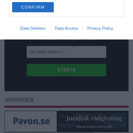
use your data for below specified purposes in below Google
CONFIRM
consent section.
Prenumerera på vårt nyhetsbrev
Data Deletion
Data Access
Privacy Policy
Få NewsVoice nyhets-mail
ANNONSER