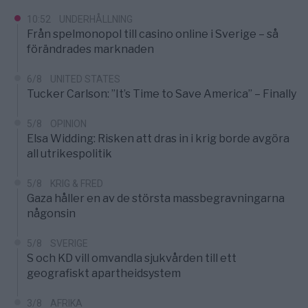
10:52
UNDERHÅLLNING
Från spelmonopol till casino online i Sverige – så
förändrades marknaden
6/8
UNITED STATES
Tucker Carlson: ”It’s Time to Save America” – Finally
5/8
OPINION
Elsa Widding: Risken att dras in i krig borde avgöra
all utrikespolitik
5/8
KRIG & FRED
Gaza håller en av de största massbegravningarna
någonsin
5/8
SVERIGE
S och KD vill omvandla sjukvården till ett
geografiskt apartheidsystem
3/8
AFRIKA