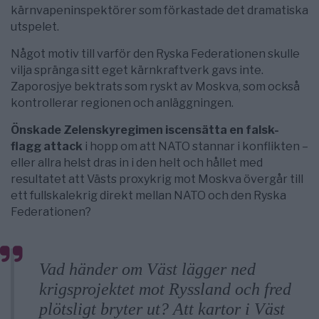
kärnvapeninspektörer som förkastade det dramatiska
utspelet.
Något motiv till varför den Ryska Federationen skulle
vilja spränga sitt eget kärnkraftverk gavs inte.
Zaporosjye bektrats som ryskt av Moskva, som också
kontrollerar regionen och anläggningen.
Önskade Zelenskyregimen iscensätta en falsk-
flagg attack
i hopp om att NATO stannar i konflikten –
eller allra helst dras in i den helt och hållet med
resultatet att Västs proxykrig mot Moskva övergår till
ett fullskalekrig direkt mellan NATO och den Ryska
Federationen?
Vad händer om Väst lägger ned
krigsprojektet mot Ryssland och fred
plötsligt bryter ut? Att kartor i Väst