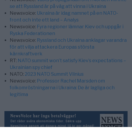
se att Ryssland är på väg att vinna i Ukraina
Newsvoice:
Ukraina är idag namnet på en NATO-
front och inte ett land – Analys
Newsvoice:
Fyra regioner lämnar Kiev och uppgår i
Ryska Federationen
Newsvoice:
Ryssland och Ukraina anklagar varandra
för att vilja attackera Europas största
kärnkraftverk
RT:
NATO summit won’t satisfy Kiev’s expectations –
Ukrainian spy chief
NATO:
2023 NATO Summit Vilnius
Newsvoice:
Professor Rachel Marsden om
folkomröstningarna i Ukraina: De är lagliga och
legitima