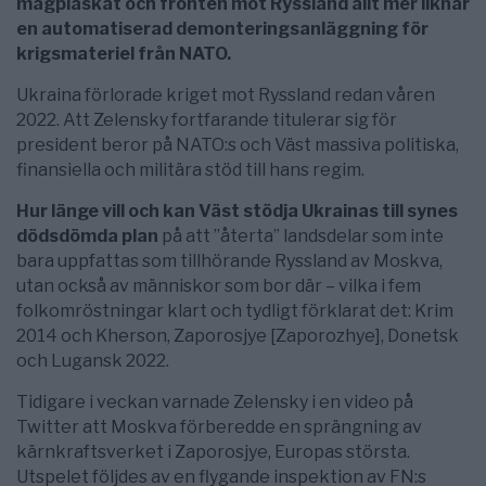
magplaskat och fronten mot Ryssland allt mer liknar
en automatiserad demonteringsanläggning för
krigsmateriel från NATO.
Ukraina förlorade kriget mot Ryssland redan våren
2022. Att Zelensky fortfarande titulerar sig för
president beror på NATO:s och Väst massiva politiska,
finansiella och militära stöd till hans regim.
Hur länge vill och kan Väst stödja Ukrainas till synes
dödsdömda plan
på att ”återta” landsdelar som inte
bara uppfattas som tillhörande Ryssland av Moskva,
utan också av människor som bor där – vilka i fem
folkomröstningar klart och tydligt förklarat det: Krim
2014 och Kherson, Zaporosjye [Zaporozhye], Donetsk
och Lugansk 2022.
Tidigare i veckan varnade Zelensky i en video på
Twitter att Moskva förberedde en sprängning av
kärnkraftsverket i Zaporosjye, Europas största.
Utspelet följdes av en flygande inspektion av FN:s