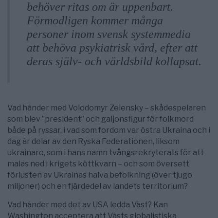
behöver ritas om är uppenbart.
Förmodligen kommer många
personer inom svensk systemmedia
att behöva psykiatrisk vård, efter att
deras själv- och världsbild kollapsat.
Vad händer med Volodomyr Zelensky – skådespelaren
som blev ”president” och galjonsfigur för folkmord
både på ryssar, i vad som fordom var östra Ukraina och i
dag är delar av den Ryska Federationen, liksom
ukrainare, som i hans namn tvångsrekryterats för att
malas ned i krigets köttkvarn – och som översett
förlusten av Ukrainas halva befolkning (över tjugo
miljoner) och en fjärdedel av landets territorium?
Vad händer med det av USA ledda Väst? Kan
Washington acceptera att Västs globalistiska