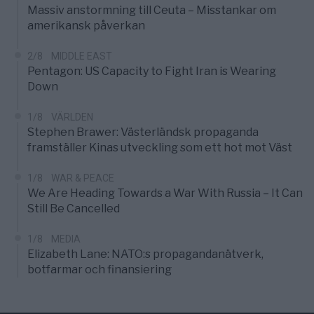
Massiv anstormning till Ceuta – Misstankar om
amerikansk påverkan
2/8
MIDDLE EAST
Pentagon: US Capacity to Fight Iran is Wearing
Down
1/8
VÄRLDEN
Stephen Brawer: Västerländsk propaganda
framställer Kinas utveckling som ett hot mot Väst
1/8
WAR & PEACE
We Are Heading Towards a War With Russia – It Can
Still Be Cancelled
1/8
MEDIA
Elizabeth Lane: NATO:s propagandanätverk,
botfarmar och finansiering