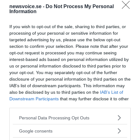
newsvoice.se -
Do Not Process My Personal
Information
If you wish to opt-out of the sale, sharing to third parties, or
processing of your personal or sensitive information for
Kristoffer Hell
targeted advertising by us, please use the below opt-out
journo@rushpost.com
section to confirm your selection. Please note that after your
opt-out request is processed you may continue seeing
interest-based ads based on personal information utilized by
us or personal information disclosed to third parties prior to
your opt-out. You may separately opt-out of the further
disclosure of your personal information by third parties on the
IAB’s list of downstream participants. This information may
also be disclosed by us to third parties on the
IAB’s List of
Downstream Participants
that may further disclose it to other
Ämnen:
nato
ukrainakriget
volodomyr zelensky
third parties.
zelenskyregimen
Please note that this website/app uses one or more Google
Personal Data Processing Opt Outs
services and may gather and store information including but
not limited to your visit or usage behaviour. You may click to
Google consents
grant or deny consent to Google and its third-party tags to