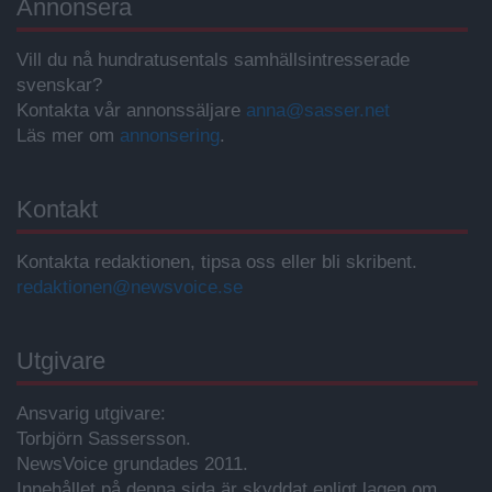
Annonsera
Vill du nå hundratusentals samhällsintresserade
svenskar?
Kontakta vår annonssäljare
anna@sasser.net
Läs mer om
annonsering
.
Kontakt
Kontakta redaktionen, tipsa oss eller bli skribent.
redaktionen@newsvoice.se
Utgivare
Ansvarig utgivare:
Torbjörn Sassersson.
NewsVoice grundades 2011.
Innehållet på denna sida är skyddat enligt lagen om