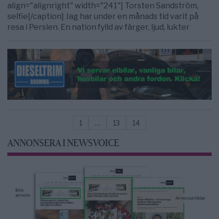
align="alignright" width="241"] Torsten Sandström,
selfie[/caption] Jag har under en månads tid varit på
resa i Persien. En nation fylld av färger, ljud, lukter
1
…
13
14
ANNONSERA I NEWSVOICE