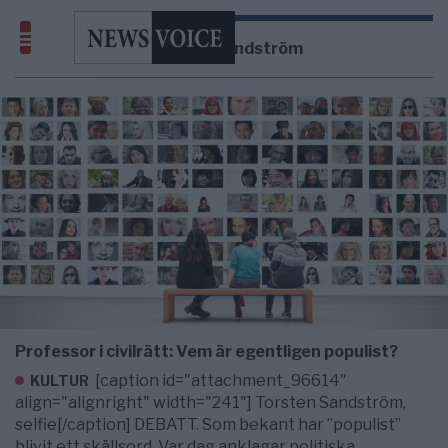
Torsten Sandström
Professor i civilrätt: Vem är egentligen populist?
[caption id="attachment_96614"
KULTUR
align="alignright" width="241"] Torsten Sandström,
selfie[/caption] DEBATT. Som bekant har ”populist”
blivit ett skällsord. Var dag anklagar politiska