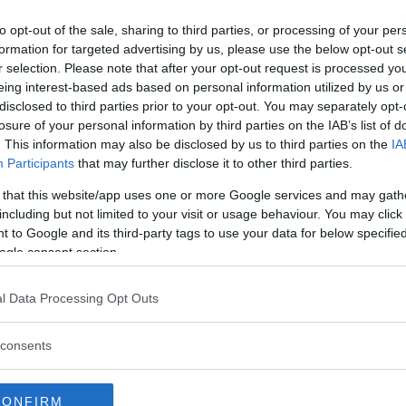
to opt-out of the sale, sharing to third parties, or processing of your per
Regeringen ger
formation for targeted advertising by us, please use the below opt-out s
r selection. Please note that after your opt-out request is processed y
bidrag för
eing interest-based ads based on personal information utilized by us or
energieffektivar
disclosed to third parties prior to your opt-out. You may separately opt-
bostäder – Ansö
 är kontakt
losure of your personal information by third parties on the IAB’s list of
september
. This information may also be disclosed by us to third parties on the
IA
adligt eller
Participants
that may further disclose it to other third parties.
n?
KREAPRENÖR
 that this website/app uses one or more Google services and may gath
including but not limited to your visit or usage behaviour. You may click 
 och förhålla sig mer
 to Google and its third-party tags to use your data for below specifi
d förmågan att nå kontakt
ogle consent section.
l Data Processing Opt Outs
consents
Tankesmedjan
Kreaprenör: En p
för Sverige är re
CONFIRM