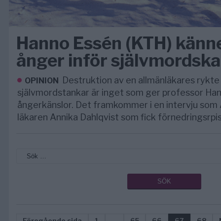
Hanno Essén (KTH) känne
ånger inför självmordsk
Destruktion av en allmänläkares rykte
OPINION
självmordstankar är inget som ger professor Ha
ångerkänslor. Det framkommer i en intervju som
läkaren Annika Dahlqvist som fick förnedringsrpis
Föregående sida
1
…
65
66
67
68