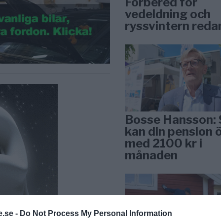
Förbered för
vedeldning och
ryssvintern reda
Bosse Hansson: 
kan din pension 
med 2100 kr i
månaden
.se -
Do Not Process My Personal Information