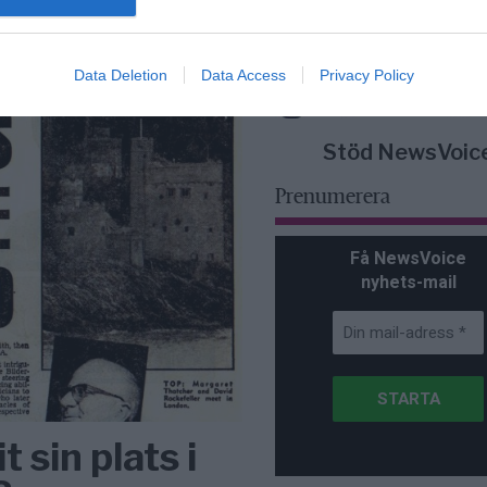
lanserad av ett p
Data Deletion
Data Access
Privacy Policy
Stöd NewsVoic
Prenumerera
Få NewsVoice
nyhets-mail
t sin plats i