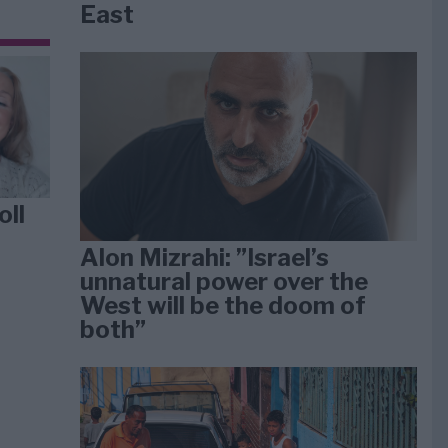
East
oll
Alon Mizrahi: ”Israel’s
unnatural power over the
West will be the doom of
both”