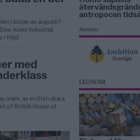
återvändsgrände
antropocen tids
en i början av augusti?
 Dow Jones Industrial
Annons
i följd.
ner med
nderklass
EKONOMI
v mark, av en liten skara
nt of British House of