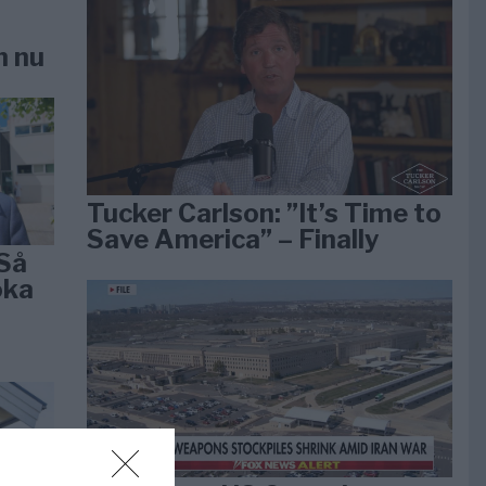
n nu
Tucker Carlson: ”It’s Time to
Save America” – Finally
Så
öka