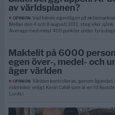
av världsplanen?
Vad hände egentligen på aktiemarknad
OPINION
Mellan den 4 och 8 augusti 2011, steg eller sjönk
Average med minst 400 punkter under fyra dagar 
Maktelit på 6000 perso
egen över-, medel- och u
äger världen
Världen kontrolleras, genom ägandet a
OPINION
människor enligt Kevin Cahill som är en fd Assiste
Lords i