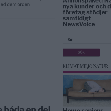
Annonspaket! N
 Med dem orden
nya kunder och d
företag stödjer
samtidigt
NewsVoice
KLIMAT MILJÖ NATUR
 båda en del
Homo sapiens