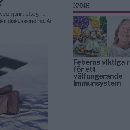
?
NNMH
iz i juni deltog för
iska diskussionerna. Är
Feberns viktiga r
för ett
välfungerande
immunsystem