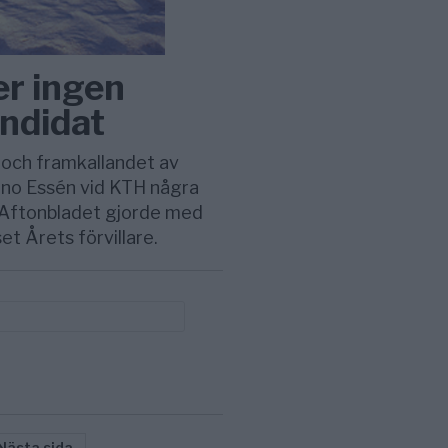
r ingen
andidat
 och framkallandet av
nno Essén vid KTH några
 Aftonbladet gjorde med
et Årets förvillare.
Nästa sida