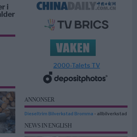
r i
ålder
2000-Talets TV
ANNONSER
Dieseltrim Bilverkstad Bromma
- allbilverkstad
NEWS IN ENGLISH