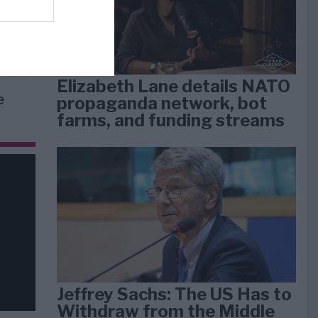
arti
Elizabeth Lane details NATO
e
propaganda network, bot
farms, and funding streams
Jeffrey Sachs: The US Has to
Withdraw from the Middle