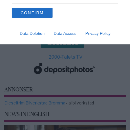
grant or deny consent to Google and its third-party tags to
use your data for below specified purposes in below Google
CONFIRM
consent section.
Data Deletion
Data Access
Privacy Policy
2000-Talets TV
ANNONSER
Dieseltrim Bilverkstad Bromma
- allbilverkstad
NEWS IN ENGLISH