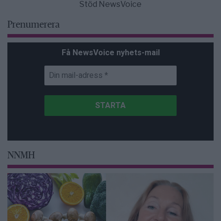
Stöd NewsVoice
Prenumerera
Få NewsVoice nyhets-mail
NNMH