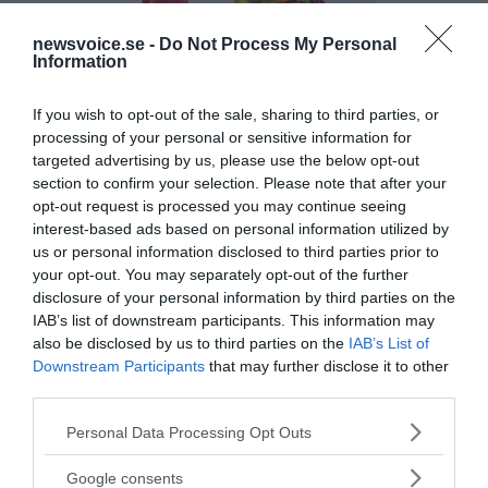
newsvoice.se -
Do Not Process My Personal
Information
If you wish to opt-out of the sale, sharing to third parties, or
processing of your personal or sensitive information for
targeted advertising by us, please use the below opt-out
section to confirm your selection. Please note that after your
opt-out request is processed you may continue seeing
interest-based ads based on personal information utilized by
us or personal information disclosed to third parties prior to
your opt-out. You may separately opt-out of the further
disclosure of your personal information by third parties on the
IAB’s list of downstream participants. This information may
also be disclosed by us to third parties on the
IAB’s List of
Downstream Participants
that may further disclose it to other
third parties.
Please note that this website/app uses one or more Google
Personal Data Processing Opt Outs
MEDIA PARTNERS
services and may gather and store information including but
not limited to your visit or usage behaviour. You may click to
Google consents