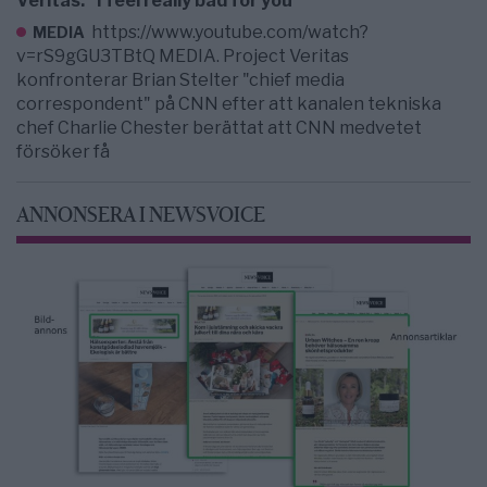
Veritas: ”I feel really bad for you”
https://www.youtube.com/watch?
MEDIA
v=rS9gGU3TBtQ MEDIA. Project Veritas
konfronterar Brian Stelter "chief media
correspondent" på CNN efter att kanalen tekniska
chef Charlie Chester berättat att CNN medvetet
försöker få
ANNONSERA I NEWSVOICE