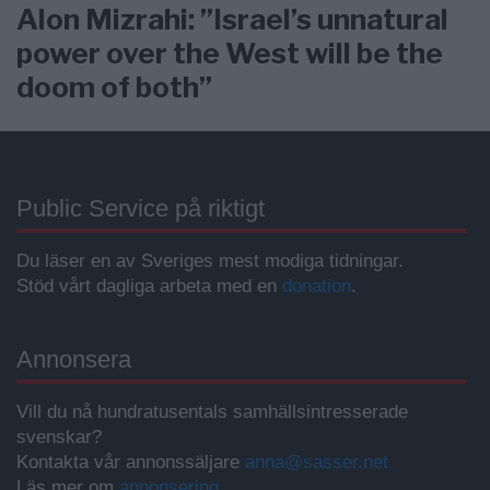
Alon Mizrahi: ”Israel’s unnatural
power over the West will be the
doom of both”
Public Service på riktigt
Du läser en av Sveriges mest modiga tidningar.
Stöd vårt dagliga arbeta med en
donation
.
Annonsera
Vill du nå hundratusentals samhällsintresserade
svenskar?
Kontakta vår annonssäljare
anna@sasser.net
Läs mer om
annonsering
.