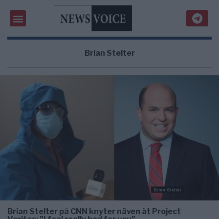
Brian Stelter
Brian Stelter på CNN knyter näven åt Project