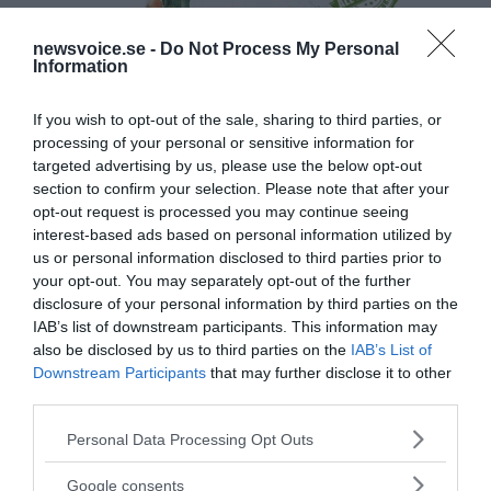
newsvoice.se -
Do Not Process My Personal
Information
If you wish to opt-out of the sale, sharing to third parties, or
processing of your personal or sensitive information for
targeted advertising by us, please use the below opt-out
section to confirm your selection. Please note that after your
opt-out request is processed you may continue seeing
interest-based ads based on personal information utilized by
us or personal information disclosed to third parties prior to
your opt-out. You may separately opt-out of the further
disclosure of your personal information by third parties on the
IAB’s list of downstream participants. This information may
also be disclosed by us to third parties on the
IAB’s List of
Downstream Participants
that may further disclose it to other
third parties.
Please note that this website/app uses one or more Google
Personal Data Processing Opt Outs
services and may gather and store information including but
not limited to your visit or usage behaviour. You may click to
Google consents