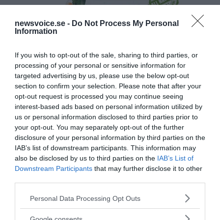
newsvoice.se -
Do Not Process My Personal
Information
If you wish to opt-out of the sale, sharing to third parties, or
processing of your personal or sensitive information for
targeted advertising by us, please use the below opt-out
section to confirm your selection. Please note that after your
opt-out request is processed you may continue seeing
interest-based ads based on personal information utilized by
us or personal information disclosed to third parties prior to
your opt-out. You may separately opt-out of the further
disclosure of your personal information by third parties on the
IAB’s list of downstream participants. This information may
also be disclosed by us to third parties on the
IAB’s List of
Downstream Participants
that may further disclose it to other
third parties.
Please note that this website/app uses one or more Google
Personal Data Processing Opt Outs
services and may gather and store information including but
not limited to your visit or usage behaviour. You may click to
Google consents