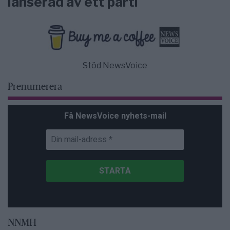
lanserad av ett parti
Stöd NewsVoice
Prenumerera
Få NewsVoice nyhets-mail
NNMH