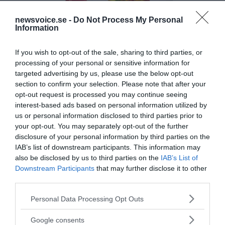
newsvoice.se -
Do Not Process My Personal
Information
If you wish to opt-out of the sale, sharing to third parties, or
processing of your personal or sensitive information for
targeted advertising by us, please use the below opt-out
section to confirm your selection. Please note that after your
opt-out request is processed you may continue seeing
interest-based ads based on personal information utilized by
us or personal information disclosed to third parties prior to
your opt-out. You may separately opt-out of the further
disclosure of your personal information by third parties on the
IAB’s list of downstream participants. This information may
also be disclosed by us to third parties on the
IAB’s List of
Downstream Participants
that may further disclose it to other
third parties.
Please note that this website/app uses one or more Google
MEDIA PARTNERS
Personal Data Processing Opt Outs
services and may gather and store information including but
not limited to your visit or usage behaviour. You may click to
Google consents