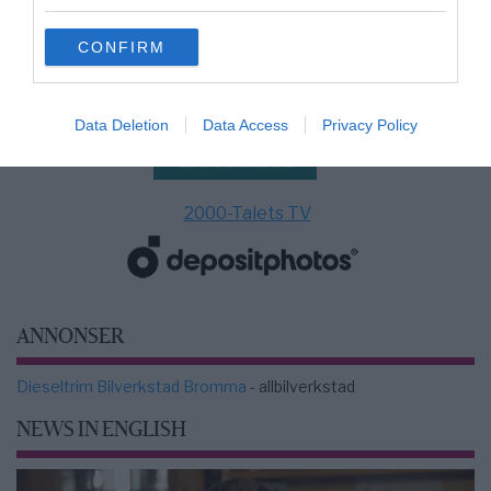
grant or deny consent to Google and its third-party tags to
use your data for below specified purposes in below Google
CONFIRM
consent section.
Data Deletion
Data Access
Privacy Policy
2000-Talets TV
ANNONSER
Dieseltrim Bilverkstad Bromma
- allbilverkstad
NEWS IN ENGLISH