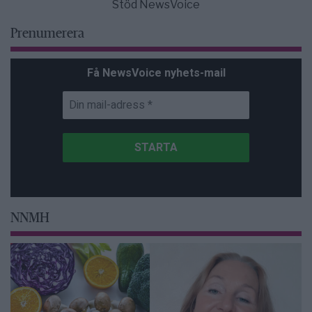
Stöd NewsVoice
Prenumerera
Få NewsVoice nyhets-mail
NNMH