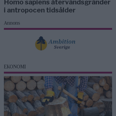
Homo sapiens återvändsgränder
i antropocen tidsålder
Annons
EKONOMI