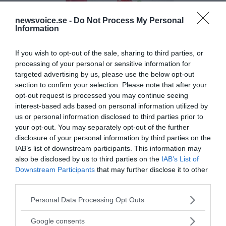
newsvoice.se -
Do Not Process My Personal
Information
If you wish to opt-out of the sale, sharing to third parties, or
processing of your personal or sensitive information for
targeted advertising by us, please use the below opt-out
section to confirm your selection. Please note that after your
opt-out request is processed you may continue seeing
interest-based ads based on personal information utilized by
us or personal information disclosed to third parties prior to
your opt-out. You may separately opt-out of the further
disclosure of your personal information by third parties on the
IAB’s list of downstream participants. This information may
also be disclosed by us to third parties on the
IAB’s List of
Downstream Participants
that may further disclose it to other
third parties.
Please note that this website/app uses one or more Google
Personal Data Processing Opt Outs
services and may gather and store information including but
MEDIA PARTNERS
not limited to your visit or usage behaviour. You may click to
Google consents