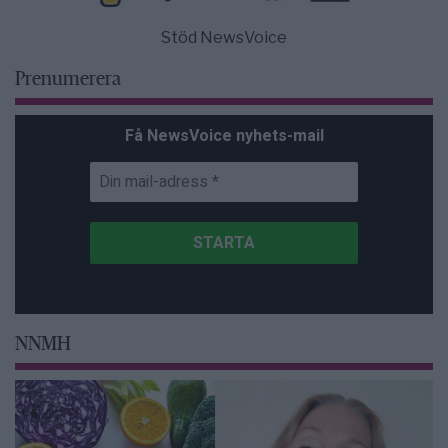
Stöd NewsVoice
Prenumerera
Få NewsVoice nyhets-mail
NNMH